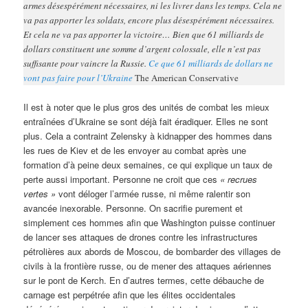
armes désespérément nécessaires, ni les livrer dans les temps. Cela ne
va pas apporter les soldats, encore plus désespérément nécessaires.
Et cela ne va pas apporter la victoire… Bien que 61 milliards de
dollars constituent une somme d’argent colossale, elle n’est pas
suffisante pour vaincre la Russie.
Ce que 61 milliards de dollars ne
vont pas faire pour l’Ukraine
The American Conservative
Il est à noter que le plus gros des unités de combat les mieux
entraînées d’Ukraine se sont déjà fait éradiquer. Elles ne sont
plus. Cela a contraint Zelensky à kidnapper des hommes dans
les rues de Kiev et de les envoyer au combat après une
formation d’à peine deux semaines, ce qui explique un taux de
perte aussi important. Personne ne croit que ces
« recrues
vertes »
vont déloger l’armée russe, ni même ralentir son
avancée inexorable. Personne. On sacrifie purement et
simplement ces hommes afin que Washington puisse continuer
de lancer ses attaques de drones contre les infrastructures
pétrolières aux abords de Moscou, de bombarder des villages de
civils à la frontière russe, ou de mener des attaques aériennes
sur le pont de Kerch. En d’autres termes, cette débauche de
carnage est perpétrée afin que les élites occidentales