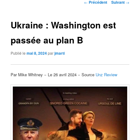
Navigation
←
Précédent
Suivant
→
des
articles
Ukraine : Washington est
passée au plan B
Publié le
mai 8, 2024
par
jmarti
Par Mike Whitney − Le 26 avril 2024 − Source
Unz Review