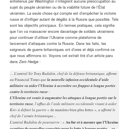
entretenus par Washington n’intègrent aucune préoccupation au
sujet du peuple ukrainien ou de la viabilité future de l’État
ukrainien. La seule chose qui compte est d’empêcher la victoire
russe et d’infliger autant de dégâts à la Russie que possible. Tels
sont les objectifs principaux. En termes pratiques, cela signifie
que l’on va massacrer encore davantage de soldats ukrainiens
pour continuer d’utiliser l’Ukraine comme plateforme de
lancement d’attaques contre la Russie. Dans les faits, les
seigneurs de guerre britanniques ont d’ores et déjà confirmé ce
que nous affirmons ici. Voyons cet extrait tiré d’un article paru
dans
Zero Hedge
:
… L’amiral Sir Tony Radakin, chef de la défense britannique, affirme
au
Financial Times
que
la nouvelle infusion occidentale d’aide
militaire va aider l’Ukraine à accroître ses frappes à longue portée
contre le territoire russe
:
L’Ukraine est vouée à augmenter les attaques à longue portée sur le
territoire russe
, l’afflux de l’aide militaire occidentale visant à aider
Kiev à définir la guerre
« de manières bien plus fortes »
, a affirmé le
chef de l’armée britannique…
Au fur et à mesure que l’Ukraine
L’amiral Radakin de poursuivre :
«
acquière de nouvelles capacités pour la lutte à longue portée… sa