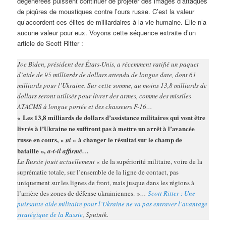
dégénérées puissent continuer de projeter des images d’attaques
de piqûres de moustiques contre l’ours russe. C’est la valeur
qu’accordent ces élites de milliardaires à la vie humaine. Elle n’a
aucune valeur pour eux. Voyons cette séquence extraite d’un
article de Scott Ritter :
Joe Biden, président des États-Unis, a récemment ratifié un paquet
d’aide de 95 milliards de dollars attendu de longue date, dont 61
milliards pour l’Ukraine. Sur cette somme, au moins 13,8 milliards de
dollars seront utilisés pour livrer des armes, comme des missiles
ATACMS à longue portée et des chasseurs F-16…
« Les 13,8 milliards de dollars d’assistance militaires qui vont être
livrés à l’Ukraine ne suffiront pas à mettre un arrêt à l’avancée
russe en cours, »
« à changer le résultat sur le champ de
ni
bataille »
, a-t-il affirmé…
La Russie jouit actuellement
« de la supériorité militaire, voire de la
suprématie totale, sur l’ensemble de la ligne de contact, pas
uniquement sur les lignes de front, mais jusque dans les régions à
l’arrière des zones de défense ukrainiennes. »
…
Scott Ritter : Une
puissante aide militaire pour l’Ukraine ne va pas entraver l’avantage
stratégique de la Russie
, Sputnik.