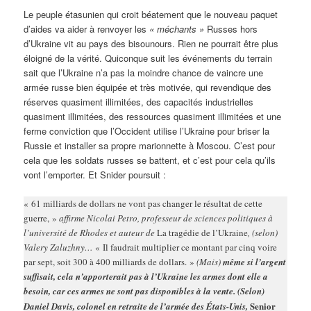
Le peuple étasunien qui croit béatement que le nouveau paquet
d’aides va aider à renvoyer les
« méchants »
Russes hors
d’Ukraine vit au pays des bisounours. Rien ne pourrait être plus
éloigné de la vérité. Quiconque suit les événements du terrain
sait que l’Ukraine n’a pas la moindre chance de vaincre une
armée russe bien équipée et très motivée, qui revendique des
réserves quasiment illimitées, des capacités industrielles
quasiment illimitées, des ressources quasiment illimitées et une
ferme conviction que l’Occident utilise l’Ukraine pour briser la
Russie et installer sa propre marionnette à Moscou. C’est pour
cela que les soldats russes se battent, et c’est pour cela qu’ils
vont l’emporter. Et Snider poursuit :
« 61 milliards de dollars ne vont pas changer le résultat de cette
guerre, »
affirme Nicolai Petro, professeur de sciences politiques à
l’université de Rhodes et auteur de
La tragédie de l’Ukraine
, (selon)
Valery Zaluzhny…
« Il faudrait multiplier ce montant par cinq voire
par sept, soit 300 à 400 milliards de dollars. »
(Mais)
même si l’argent
suffisait, cela n’apporterait pas à l’Ukraine les armes dont elle a
besoin, car ces armes ne sont pas disponibles à la vente. (Selon)
Senior
Daniel Davis, colonel en retraite de l’armée des États-Unis,