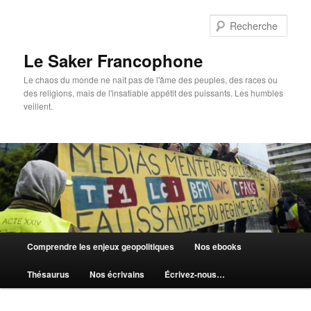
Aller
au
Rech
contenu
principal
Le Saker Francophone
Le chaos du monde ne naît pas de l'âme des peuples, des races ou
des religions, mais de l'insatiable appétit des puissants. Les humbles
veillent.
Menu
Comprendre les enjeux geopolitiques
Nos ebooks
principal
Thésaurus
Nos écrivains
Écrivez-nous…