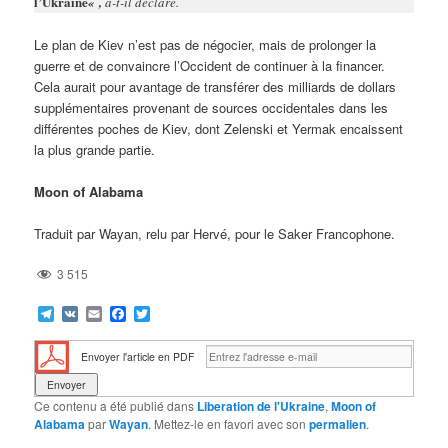
l’Ukraine
« ,
a-t-il déclaré.
Le plan de Kiev n’est pas de négocier, mais de prolonger la
guerre et de convaincre l’Occident de continuer à la financer.
Cela aurait pour avantage de transférer des milliards de dollars
supplémentaires provenant de sources occidentales dans les
différentes poches de Kiev, dont Zelenski et Yermak encaissent
la plus grande partie.
Moon of Alabama
Traduit par Wayan, relu par Hervé, pour le Saker Francophone.
3 515
Telegram
VK
Email
Facebook
Twitter
Envoyer l'article en PDF
Ce contenu a été publié dans
Liberation de l'Ukraine
,
Moon of
Alabama
par
Wayan
. Mettez-le en favori avec son
permalien
.