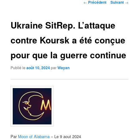
Navigation
←
Précédent
Suivant
→
des
articles
Ukraine SitRep. L’attaque
contre Koursk a été conçue
pour que la guerre continue
Publié le
août 10, 2024
par
Wayan
Par
Moon of Alabama
– Le 9 aout 2024