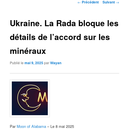
Navigation
←
Précédent
Suivant
→
des
articles
Ukraine. La Rada bloque les
détails de l’accord sur les
minéraux
Publié le
mai 9, 2025
par
Wayan
Par
Moon of Alabama
– Le 8 mai 2025