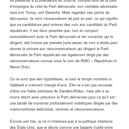
se présenter à la présidence en 2024 et, compte tenu de la foire
d’empoigne du côté du Parti démocrate, son véritable adversaire
sera soit Trump, soit Desantis. Mais regardez ses points de
discussion, ils sont conservateurs de part en part, ce qui signifie
que sa candidature peut enlever des voix aux candidats du Parti
républicain. Il est donc possible que, tout en rompant
ostensiblement avec le Parti démocrate et les monstres qui le
dirigent, elle finisse par prendre juste assez de voix à droite pour
donner la victoire aux néoconservateurs qui dirigent le Parti
démocrate (le Parti républicain est également dirigé par des
néoconservateurs connus sous le nom de RINO –
Republican In
Name Only
).
Ce ne sont que des hypothèses, et seul le temps montrera si
Gabbard a vraiment changé d’avis. Elle ne s’est pas excusée
d’être une fidèle partisane de Sanders/Biden, mais elle a au
moins décrit avec précision le Parti démocrate pour ce qu’il est :
une bande de monstres profondément maléfiques dirigée par des
marionnettistes bellicistes, racistes et néoconservateurs.
Encore une fois, je ne m’intéresse pas à la politique intérieure
des États-Unis, que je décris comme une bagarre inutile entre