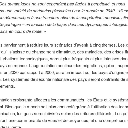
Ces dynamiques ne sont cependant pas figées à perpétuité, et nous
s une variété de scénarios plausibles pour le monde de 2040 – d’un
e démocratique à une transformation de la coopération mondiale sti
ie partagée – en fonction de la façon dont ces dynamiques interagiss
ins en cours de route. »
s parviennent à réduire leurs scénarios d’avenir à cinq thèmes. Les d
qu’il s’agisse du changement climatique, des maladies, des crises f
turbations technologiques, seront plus fréquents et plus intenses da
pays du monde. L’augmentation continue des migrations, qui ont aug
ns en 2020 par rapport à 2000, aura un impact sur les pays d’origine e
n. Les systèmes de sécurité nationale des pays seront contraints de 
ements.
tation croissante affectera les communautés, les États et le systèm
nal. Bien que le monde soit plus connecté grâce à l’utilisation des tech
cation, les gens seront divisés selon des critères différents. Les pr
seront une communauté de vues et de croyances, et une compréhensi
e la vérité.