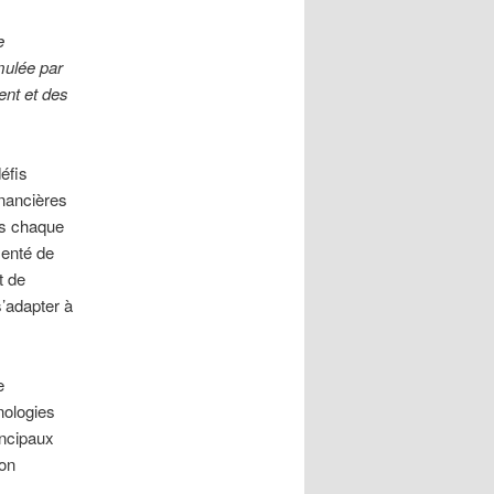
e
mulée par
ent et des
éfis
inancières
ns chaque
menté de
t de
s’adapter à
e
nologies
incipaux
on