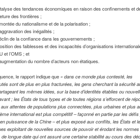
atalyse des tendances économiques en raison des confinements et de
eture des frontières ;
montée du nationalisme et de la polarisation ;
aggravation des inégalités ;
éclin de la confiance dans les gouvernements ;
position des faiblesses et des incapacités d’organisations internatio
U et l’OMS ; et
augmentation du nombre d’acteurs non étatiques.
uence, le rapport indique que
« dans ce monde plus contesté, les
s sont de plus en plus fracturées, les gens cherchant la sécurité 
rtageant les mêmes idées, sur la base d’identités établies ou nouve
vant ; les États de tous types et de toutes régions s’efforcent de ré
 aux attentes de populations plus connectées, plus urbaines et plus
stème international est plus compétitif – façonné en partie par les défi
en puissance de la Chine – et plus exposé aux conflits, les États et l
ues exploitant de nouvelles sources de pouvoir et érodant les normes 
ns de longue date qui ont assuré une certaine stabilité au cours des d