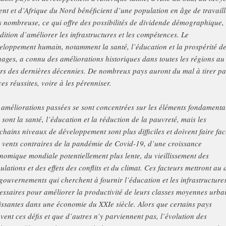
ent et d’Afrique du Nord bénéficient d’une population en âge de travaill
s nombreuse, ce qui offre des possibilités de dividende démographique,
dition d’améliorer les infrastructures et les compétences. Le
eloppement humain, notamment la santé, l’éducation et la prospérité d
ages, a connu des améliorations historiques dans toutes les régions au
rs des dernières décennies. De nombreux pays auront du mal à tirer pa
ces réussites, voire à les pérenniser.
 améliorations passées se sont concentrées sur les éléments fondament
 sont la santé, l’éducation et la réduction de la pauvreté, mais les
chains niveaux de développement sont plus difficiles et doivent faire fac
 vents contraires de la pandémie de Covid-19, d’une croissance
nomique mondiale potentiellement plus lente, du vieillissement des
ulations et des effets des conflits et du climat. Ces facteurs mettront au d
 gouvernements qui cherchent à fournir l’éducation et les infrastructure
essaires pour améliorer la productivité de leurs classes moyennes urba
issantes dans une économie du XXIe siècle. Alors que certains pays
èvent ces défis et que d’autres n’y parviennent pas, l’évolution des