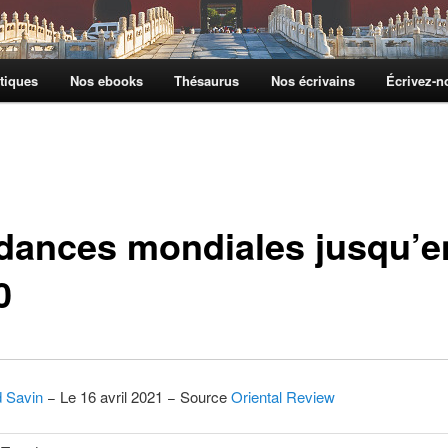
tiques
Nos ebooks
Thésaurus
Nos écrivains
Écrivez-
dances mondiales jusqu’e
0
d Savin
− Le 16 avril 2021 − Source
Oriental Review