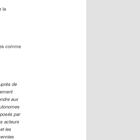
 la
nales comme
auprès de
llement
pondre aux
 autonomes
s posés par
es acteurs
et les
écennies