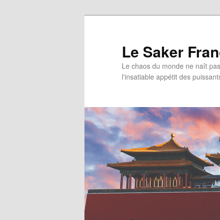
Aller
au
contenu
Le Saker Fra
principal
Le chaos du monde ne naît pas 
l'insatiable appétit des puissant