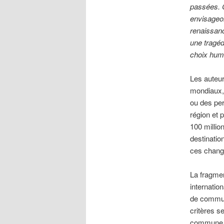
passées. 
envisageon
renaissanc
une tragéd
choix huma
Les auteur
mondiaux, 
ou des per
région et 
100 millio
destinatio
ces chang
La fragmen
internatio
de communi
critères 
commune d