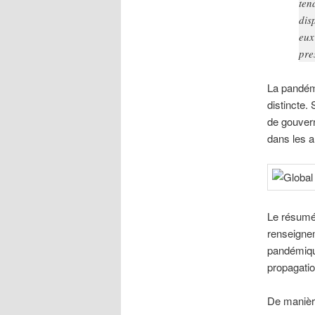
ten
dis
eux
pre
La pandémi
distincte.
de gouvern
dans les a
Le résumé
renseignem
pandémique
propagatio
De manière