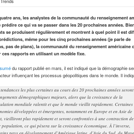
quatre ans, les analystes de la communauté du renseignement a
e prédire ce qui va se passer dans les 20 prochaines années. Bie
s se produisent régulièrement et montrent à quel point il est diff
 prédictions, même pour les cinq prochaines années (je parle de
ns, pas de plans), la communauté du renseignement américaine 
 ces rapports en utilisant un modèle fixe.
ésumé
du rapport publié en mars, il est indiqué que la démographie se
facteur influençant les processus géopolitiques dans le monde. Il indiq
 tendances les plus certaines au cours des 20 prochaines années seront
ngements démographiques majeurs, alors que la croissance de la
ulation mondiale ralentit et que le monde vieillit rapidement. Certaines
nomies développées et émergentes, notamment en Europe et en Asie de
st, vieilliront plus rapidement et seront confrontées à une contraction de
r population, ce qui pèsera sur la croissance économique. À l’inverse,
tains pays en développement d’Amérique latine, d’Asie du Sud, du Moy