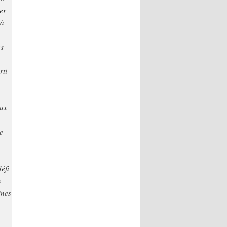
er
 à
es
rti
aux
e
éfi
s
ines