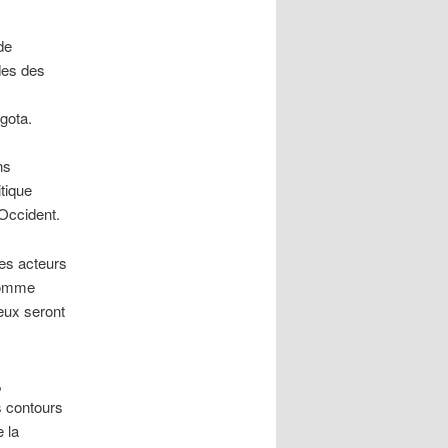
de
des des
gota.
ns
itique
’Occident.
les acteurs
 comme
ieux seront
,
s contours
e la