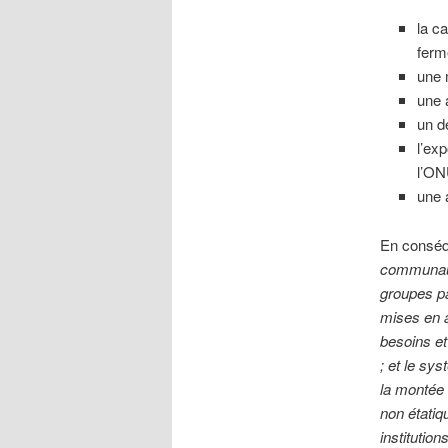
la c
ferm
une 
une 
un d
l’ex
l’ON
une 
En conséq
communauté
groupes pa
mises en a
besoins et
; et le sy
la montée 
non étatiq
institutio