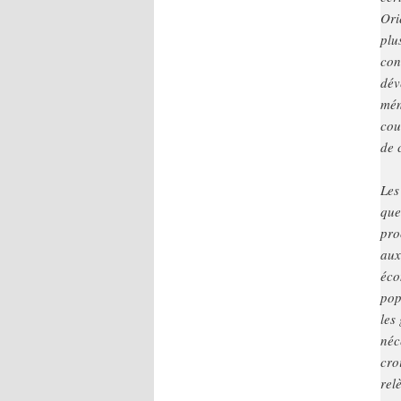
Ori
plu
con
dév
mén
cou
de 
Les
que
pro
aux
éco
pop
les
néc
cro
rel