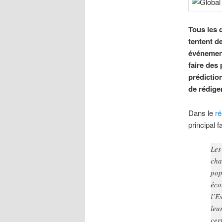
Tous les 
tentent d
événement
faire des
prédictio
de rédiger
Dans le
r
principal 
Les
cha
pop
éco
l’E
leu
cer