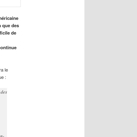
méricaine
n que des
icile de
continue
ra le
ue :
 des
en-