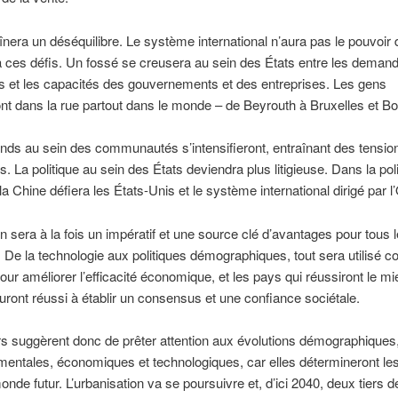
înera un déséquilibre. Le système international n’aura pas le pouvoir 
 ces défis. Un fossé se creusera au sein des États entre les deman
s et les capacités des gouvernements et des entreprises. Les gens
t dans la rue partout dans le monde – de Beyrouth à Bruxelles et Bo
ends au sein des communautés s’intensifieront, entraînant des tensio
s. La politique au sein des États deviendra plus litigieuse. Dans la pol
la Chine défiera les États-Unis et le système international dirigé par l
on sera à la fois un impératif et une source clé d’avantages pour tous 
De la technologie aux politiques démographiques, tout sera utilisé
pour améliorer l’efficacité économique, et les pays qui réussiront le m
uront réussi à établir un consensus et une confiance sociétale.
s suggèrent donc de prêter attention aux évolutions démographiques
entales, économiques et technologiques, car elles détermineront le
onde futur. L’urbanisation va se poursuivre et, d’ici 2040, deux tiers d