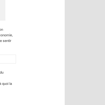
on
économie,
e sentir
 du
 quoi la