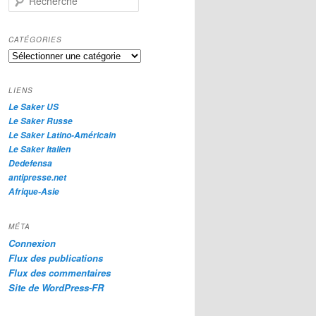
e
c
h
CATÉGORIES
e
Catégories
r
c
h
LIENS
e
Le Saker US
Le Saker Russe
Le Saker Latino-Américain
Le Saker Italien
Dedefensa
antipresse.net
Afrique-Asie
MÉTA
Connexion
Flux des publications
Flux des commentaires
Site de WordPress-FR