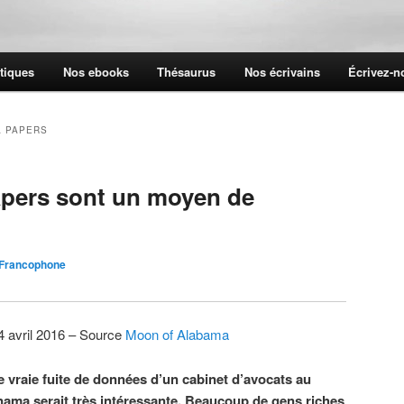
tiques
Nos ebooks
Thésaurus
Nos écrivains
Écrivez-
 PAPERS
pers sont un moyen de
 Francophone
4 avril 2016 – Source
Moon of Alabama
 vraie fuite de données d’un cabinet d’avocats au
ama serait très intéressante. Beaucoup de gens riches