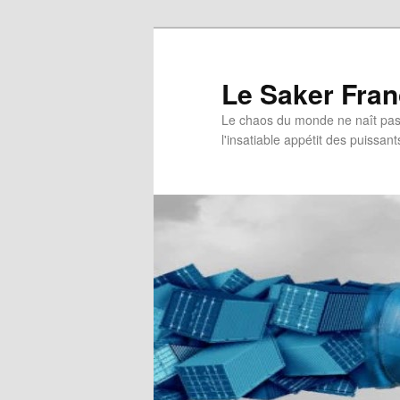
Aller
Aller
au
au
contenu
contenu
Le Saker Fra
principal
secondaire
Le chaos du monde ne naît pas 
l'insatiable appétit des puissant