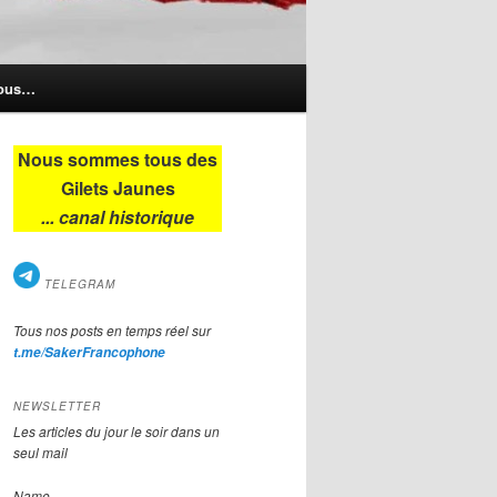
nous…
Nous sommes tous des
Gilets Jaunes
... canal historique
TELEGRAM
Tous nos posts en temps réel sur
t.me/SakerFrancophone
NEWSLETTER
Les articles du jour le soir dans un
seul mail
Name