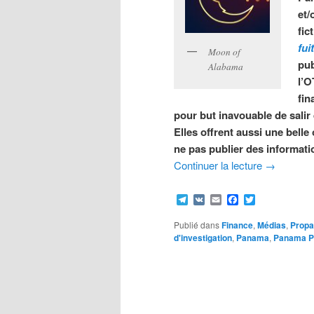
et/
fic
fui
Moon of
pub
Alabama
l’O
fin
pour but inavouable de salir
Elles offrent aussi une belle
ne pas publier des informati
Continuer la lecture
→
Telegram
VK
Email
Facebook
Twitter
Publié dans
Finance
,
Médias
,
Prop
d'investigation
,
Panama
,
Panama P