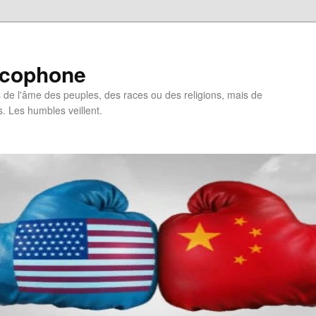
ncophone
de l'âme des peuples, des races ou des religions, mais de
s. Les humbles veillent.