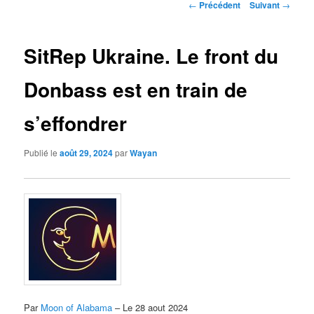
Navigation
←
Précédent
Suivant
→
des
articles
SitRep Ukraine. Le front du
Donbass est en train de
s’effondrer
Publié le
août 29, 2024
par
Wayan
Par
Moon of Alabama
– Le 28 aout 2024