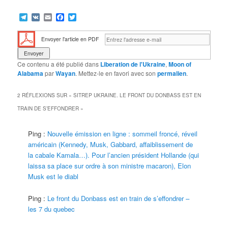
Telegram
VK
Email
Facebook
Twitter
Envoyer l'article en PDF
Ce contenu a été publié dans
Liberation de l'Ukraine
,
Moon of
Alabama
par
Wayan
. Mettez-le en favori avec son
permalien
.
2 RÉFLEXIONS SUR «
SITREP UKRAINE. LE FRONT DU DONBASS EST EN
TRAIN DE S’EFFONDRER
»
Ping :
Nouvelle émission en ligne : sommeil froncé, réveil
américain (Kennedy, Musk, Gabbard, affaiblissement de
la cabale Kamala…). Pour l’ancien président Hollande (qui
laissa sa place sur ordre à son ministre macaron), Elon
Musk est le diabl
Ping :
Le front du Donbass est en train de s’effondrer –
les 7 du quebec