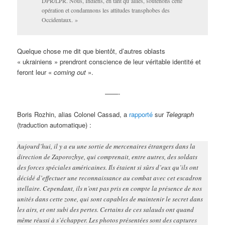
DPR/LPR. Nous, Indiens, en tant qu’alliés, soutenons cette
opération et condamnons les attitudes transphobes des
Occidentaux. »
Quelque chose me dit que bientôt, d’autres oblasts
« ukrainiens » prendront conscience de leur véritable identité et
feront leur «
coming out
».
——-
Boris Rozhin, alias Colonel Cassad, a
rapporté
sur
Telegraph
(traduction automatique) :
Aujourd’hui, il y a eu une sortie de mercenaires étrangers dans la
direction de Zaporozhye, qui comprenait, entre autres, des soldats
des forces spéciales américaines. Ils étaient si sûrs d’eux qu’ils ont
décidé d’effectuer une reconnaissance au combat avec cet escadron
stellaire. Cependant, ils n’ont pas pris en compte la présence de nos
unités dans cette zone, qui sont capables de maintenir le secret dans
les airs, et ont subi des pertes. Certains de ces salauds ont quand
même réussi à s’échapper. Les photos présentées sont des captures