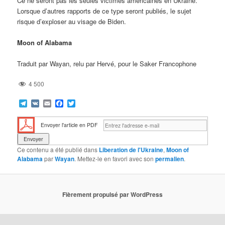
Ce ne seront pas les seules victimes américaines en Ukraine.
Lorsque d’autres rapports de ce type seront publiés, le sujet
risque d’exploser au visage de Biden.
Moon of Alabama
Traduit par Wayan, relu par Hervé, pour le Saker Francophone
4 500
Telegram
VK
Email
Facebook
Twitter
Envoyer l'article en PDF
Ce contenu a été publié dans
Liberation de l'Ukraine
,
Moon of
Alabama
par
Wayan
. Mettez-le en favori avec son
permalien
.
Fièrement propulsé par WordPress