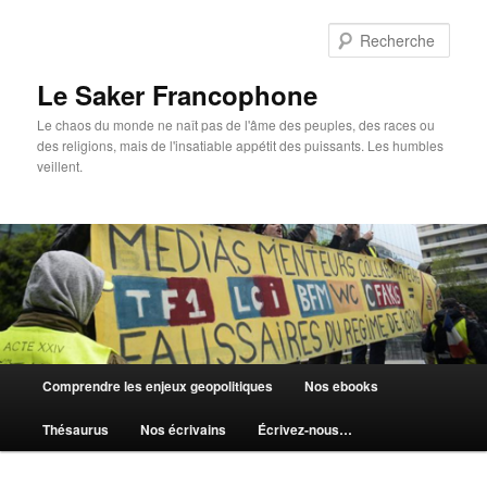
Aller
au
Rech
contenu
principal
Le Saker Francophone
Le chaos du monde ne naît pas de l'âme des peuples, des races ou
des religions, mais de l'insatiable appétit des puissants. Les humbles
veillent.
Menu
Comprendre les enjeux geopolitiques
Nos ebooks
principal
Thésaurus
Nos écrivains
Écrivez-nous…