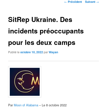
Navigation
←
Précédent
Suivant
→
des
articles
SitRep Ukraine. Des
incidents préoccupants
pour les deux camps
Publié le
octobre 10, 2022
par
Wayan
Par
Moon of Alabama
– Le 8 octobre 2022