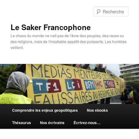
Aller
au
Rech
contenu
principal
Le Saker Francophone
Le chaos du monde ne naît pas de l'âme des peuples, des races ou
des religions, mais de l'insatiable appétit des puissants. Les humbles
veillent.
Menu
Comprendre les enjeux geopolitiques
Nos ebooks
principal
Thésaurus
Nos écrivains
Écrivez-nous…