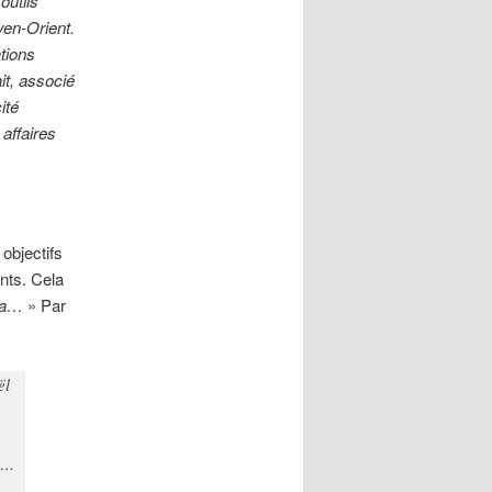
outils
yen-Orient.
tions
it, associé
ité
 affaires
objectifs
nts. Cela
ela…
» Par
ël
 …