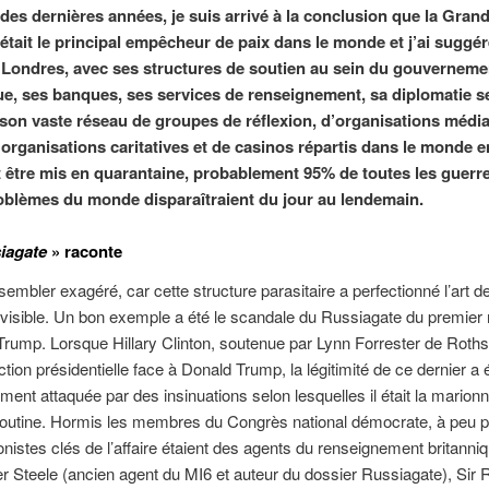
des dernières années, je suis arrivé à la conclusion que la Grand
était le principal empêcheur de paix dans le monde et j’ai suggér
e Londres, avec ses structures de soutien au sein du gouverneme
ue, ses banques, ses services de renseignement, sa diplomatie s
 son vaste réseau de groupes de réflexion, d’organisations média
organisations caritatives et de casinos répartis dans le monde e
 être mis en quarantaine, probablement 95% de toutes les guerre
oblèmes du monde disparaîtraient du jour au lendemain.
iagate
» raconte
sembler exagéré, car cette structure parasitaire a perfectionné l’art d
visible. Un bon exemple a été le scandale du Russiagate du premier
Trump. Lorsque Hillary Clinton, soutenue par Lynn Forrester de Roths
ction présidentielle face à Donald Trump, la légitimité de ce dernier a 
ent attaquée par des insinuations selon lesquelles il était la marionn
Poutine. Hormis les membres du Congrès national démocrate, à peu p
onistes clés de l’affaire étaient des agents du renseignement britanniq
r Steele (ancien agent du MI6 et auteur du dossier Russiagate), Sir 