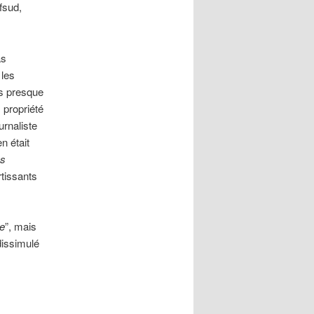
fsud,
as
 les
is presque
, propriété
urnaliste
n était
es
rtissants
e
”, mais
dissimulé