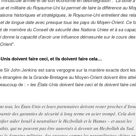
 minuscule armée et de son économie en désintégration : “
La boîte à 
ue et militaire du Royaume-Uni lui permet de faire la différence au Mo
aisons historiques et stratégiques, le Royaume-Uni entretient des rela
et de longue date avec presque tous les pays du Moyen-Orient. Ce fa
té de membre du Conseil de sécurité des Nations Unies et à sa capac
 lui donne la capacité d’avoir une influence démesurée sur le cours des
Orient
”.
Unis doivent faire ceci, et ils doivent faire cela…
e Sir John Jenkins est sans vergogne sur la manière exacte dont les 
ue étrangère de la Grande-Bretagne au Moyen-Orient doivent être attei
beaucoup de : «
les États-Unis doivent faire ceci et ils doivent faire c
nt tout, les États-Unis et leurs partenaires doivent rester proches d’Isra
fournir des garanties de sécurité à long terme en acier trempé. Cela doit
nifier aider Israël à neutraliser le Hezbollah et le Hamas – et aussi les
this, qui ne peuvent pas être autorisés à devenir un Hezbollah du Sud.
s le domaine militaire, des groupes comme les paramilitaires chiites en