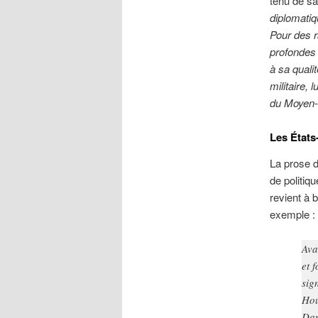
tenu de sa
diplomatiq
Pour des r
profondes 
à sa quali
militaire,
du Moyen-
Les États-
La prose d
de politiq
revient à 
exemple :
Ava
et 
sig
Hou
Dan