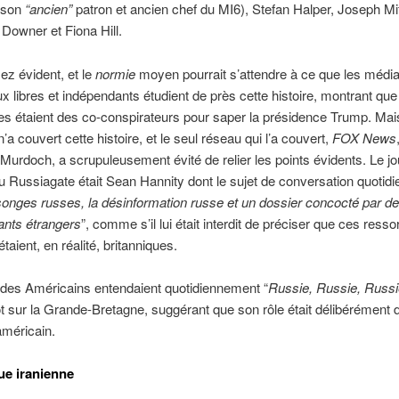
(son
“ancien”
patron et ancien chef du MI6), Stefan Halper, Joseph Mi
Downer et Fiona Hill.
sez évident, et le
normie
moyen pourrait s’attendre à ce que les médi
x libres et indépendants étudient de près cette histoire, montrant que
es étaient des co-conspirateurs pour saper la présidence Trump. Ma
’a couvert cette histoire, et le seul réseau qui l’a couvert,
FOX News
Murdoch, a scrupuleusement évité de relier les points évidents. Le jo
du Russiagate était Sean Hannity dont le sujet de conversation quotidie
nges russes, la désinformation russe et un dossier concocté par d
ants étrangers
”, comme s’il lui était interdit de préciser que ces resso
taient, en réalité, britanniques.
 des Américains entendaient quotidiennement “
Russie, Russie, Russi
 sur la Grande-Bretagne, suggérant que son rôle était délibérément 
américain.
que iranienne