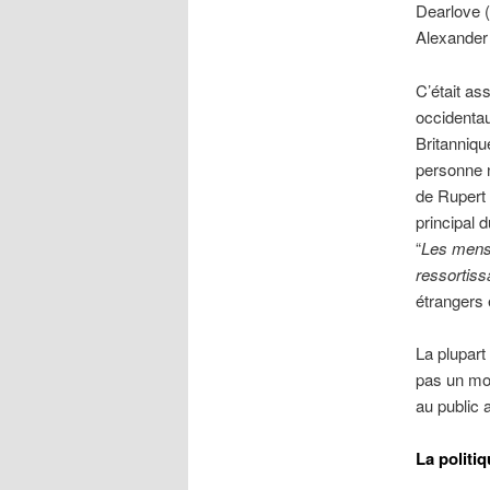
Dearlove 
Alexander 
C’était as
occidentau
Britanniqu
personne n
de Rupert 
principal 
“
Les menso
ressortiss
étrangers é
La plupart
pas un mot
au public 
La politi