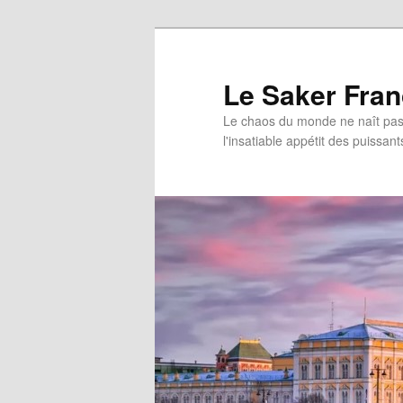
Aller
au
contenu
Le Saker Fra
principal
Le chaos du monde ne naît pas 
l'insatiable appétit des puissant