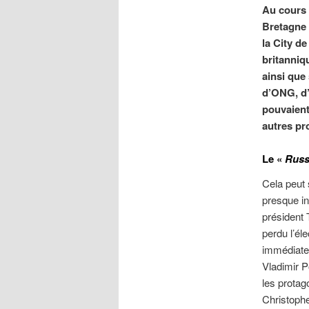
Au cours 
Bretagne 
la City d
britanniq
ainsi que
d’ONG, d’
pouvaient
autres pr
Le «
Russ
Cela peut 
presque in
président 
perdu l’éle
immédiatem
Vladimir 
les protag
Christophe