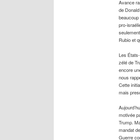
Avance rap
de Donald 
beaucoup d
pro-israél
seulement 
Rubio et q
Les États-
zélé de T
encore une
nous rappe
Cette init
mais pres
Aujourd’hu
motivée pa
Trump. Mai
mandat de
Guerre con