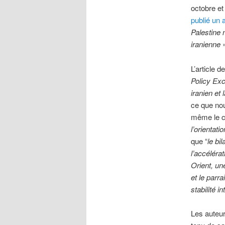
octobre e
publié un a
Palestine 
iranienne
»
L’article d
Policy Ex
iranien et 
ce que nou
même le ca
l’orientati
que “
le bi
l’accéléra
Orient, un
et le parr
stabilité i
Les auteur