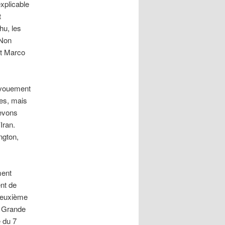
xplicable
t
hu, les
 Non
at Marco
.
dévouement
es, mais
devons
Iran.
ngton,
ment
ent de
 deuxième
a Grande
e du 7