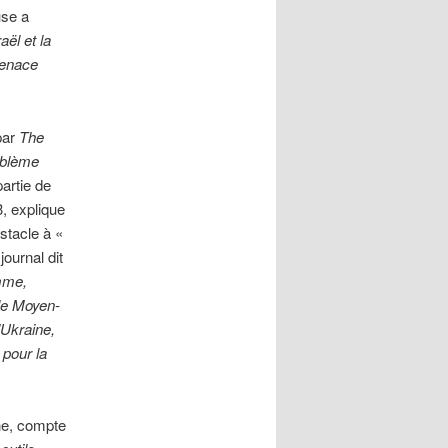
use a
aël et la
menace
par
The
bl
ème
artie de
, explique
stacle à «
ournal dit
omme,
 le Moyen-
’Ukraine,
 pour la
ne, compte