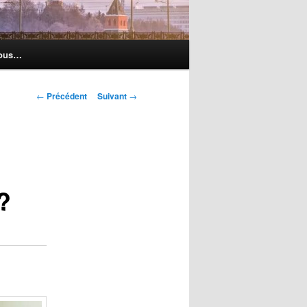
nous…
Navigation
←
Précédent
Suivant
→
des
articles
?