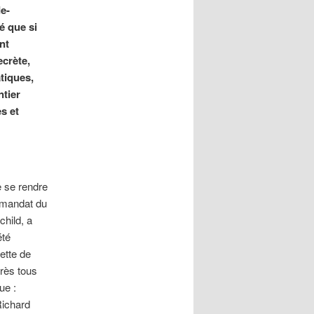
e-
é que si
nt
ecrète,
tiques,
ntier
s et
e se rendre
 mandat du
child, a
été
ette de
rès tous
ue :
Richard