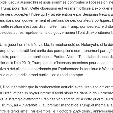
ide jusqu’à aujourd’hui et nous sommes confrontés à l’obsession ine
Trump pour l’Iran. Cette obsession est vraiment difficile à expliquer e
e gens acceptent l’idée qu’il y ait été entraîné par Benjamin Netanya
iens dans son gouvernement et certains de ses donateurs politiques.
cette relation n’est pas dissimulée, mais Trump, son secrétaire d’Ét
uelques autres représentants du gouvernement l’ont dit explicitement
Unis jouent un rôle très visible, la méchanceté de Netanyahu et le 
rump envers Israël font partie des perceptions communément partagé
 fois, personne ne mentionne la Perfide Albion. Tout d’abord, nous 
ler qu’à l’été 2019, Trump a subi d’intenses pressions pour attaquer l’
iative a été pilotée et coordonnée par l’ambassade britannique à Washi
que aucun média grand public n’en a rendu compte.
i, il peut sembler que la confrontation actuelle avec l’Iran soit entière
r Israël et par un noyau interne d’archi-sionistes dans le gouvernem
s la stratégie d’affronter l’Iran est bien antérieure à cette guerre, au
 Trump, au «
7 octobre
», au premier mandat de Trump et même à l
tre le terrorisme. Par exemple, le 7 octobre 2024 (donc, anniversair