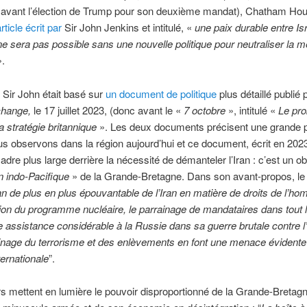
t avant l’élection de Trump pour son deuxième mandat), Chatham Ho
rticle écrit par
Sir John Jenkins et intitulé, «
une paix durable entre Isr
ne sera pas possible sans une nouvelle politique pour neutraliser la 
.
e Sir John était basé sur
un document de politique
plus détaillé publié 
change,
le 17 juillet 2023, (donc avant le «
7 octobre
», intitulé «
Le pro
la stratégie britannique
». Les deux documents précisent une grande p
s observons dans la région aujourd’hui et ce document, écrit en 2023
dre plus large derrière la nécessité de démanteler l’Iran : c’est un ob
on indo-Pacifique
» de la Grande-Bretagne. Dans son avant-propos, le j
lan de plus en plus épouvantable de l’Iran en matière de droits de l’h
tion du programme nucléaire, le parrainage de mandataires dans tout
e assistance considérable à la Russie dans sa guerre brutale contre l
ainage du terrorisme et des enlèvements en font une menace évidente
nternationale
”.
s mettent en lumière le pouvoir disproportionné de la Grande-Bretag