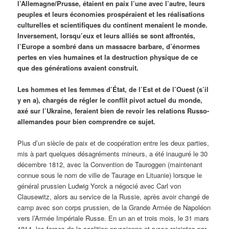
l’Allemagne/Prusse, étaient en paix l’une avec l’autre, leurs
peuples et leurs économies prospéraient et les réalisations
culturelles et scientifiques du continent menaient le monde.
Inversement, lorsqu’eux et leurs alliés se sont affrontés,
l’Europe a sombré dans un massacre barbare, d’énormes
pertes en vies humaines et la destruction physique de ce
que des générations avaient construit.
Les hommes et les femmes d’État, de l’Est et de l’Ouest (s’il
y en a), chargés de régler le conflit pivot actuel du monde,
axé sur l’Ukraine, feraient bien de revoir les relations Russo-
allemandes pour bien comprendre ce sujet.
Plus d’un siècle de paix et de coopération entre les deux parties,
mis à part quelques désagréments mineurs, a été inauguré le 30
décembre 1812, avec la Convention de Tauroggen (maintenant
connue sous le nom de ville de Taurage en Lituanie) lorsque le
général prussien Ludwig Yorck a négocié avec Carl von
Clausewitz, alors au service de la Russie, après avoir changé de
camp avec son corps prussien, de la Grande Armée de Napoléon
vers l’Armée Impériale Russe. En un an et trois mois, le 31 mars
1814, les forces de la coalition prussienne et russe rejointes par