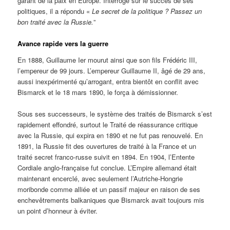
garant de la paix en Europe. Interrogé sur le succès de ses
politiques, il a répondu «
Le secret de la politique ? Passez un
bon traité avec la Russie.
”
Avance rapide vers la guerre
En 1888, Guillaume Ier mourut ainsi que son fils Frédéric III,
l’empereur de 99 jours. L’empereur Guillaume II, âgé de 29 ans,
aussi inexpérimenté qu’arrogant, entra bientôt en conflit avec
Bismarck et le 18 mars 1890, le força à démissionner.
Sous ses successeurs, le système des traités de Bismarck s’est
rapidement effondré, surtout le Traité de réassurance critique
avec la Russie, qui expira en 1890 et ne fut pas renouvelé. En
1891, la Russie fit des ouvertures de traité à la France et un
traité secret franco-russe suivit en 1894. En 1904, l’Entente
Cordiale anglo-française fut conclue. L’Empire allemand était
maintenant encerclé, avec seulement l’Autriche-Hongrie
moribonde comme alliée et un passif majeur en raison de ses
enchevêtrements balkaniques que Bismarck avait toujours mis
un point d’honneur à éviter.