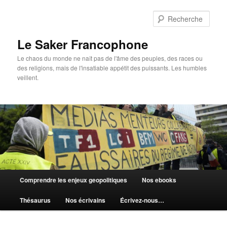
Aller
au
Rech
contenu
principal
Le Saker Francophone
Le chaos du monde ne naît pas de l'âme des peuples, des races ou
des religions, mais de l'insatiable appétit des puissants. Les humbles
veillent.
Menu
Comprendre les enjeux geopolitiques
Nos ebooks
principal
Thésaurus
Nos écrivains
Écrivez-nous…