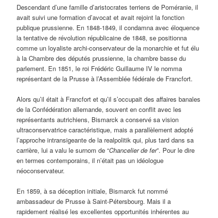
Descendant d’une famille d’aristocrates terriens de Poméranie, il
avait suivi une formation d’avocat et avait rejoint la fonction
publique prussienne. En 1848-1849, il condamna avec éloquence
la tentative de révolution républicaine de 1848, se positionna
comme un loyaliste archi-conservateur de la monarchie et fut élu
à la Chambre des députés prussienne, la chambre basse du
parlement. En 1851, le roi Frédéric Guillaume IV le nomma
représentant de la Prusse à l’Assemblée fédérale de Francfort.
Alors qu’il était à Francfort et qu’il s’occupait des affaires banales
de la Confédération allemande, souvent en conflit avec les
représentants autrichiens, Bismarck a conservé sa vision
ultraconservatrice caractéristique, mais a parallèlement adopté
l’approche intransigeante de la realpolitik qui, plus tard dans sa
carrière, lui a valu le surnom de “
Chancelier de fer
”. Pour le dire
en termes contemporains, il n’était pas un idéologue
néoconservateur.
En 1859, à sa déception initiale, Bismarck fut nommé
ambassadeur de Prusse à Saint-Pétersbourg. Mais il a
rapidement réalisé les excellentes opportunités inhérentes au