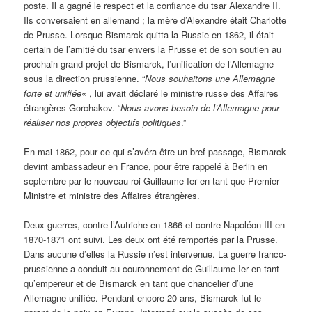
poste. Il a gagné le respect et la confiance du tsar Alexandre II.
Ils conversaient en allemand ; la mère d’Alexandre était Charlotte
de Prusse. Lorsque Bismarck quitta la Russie en 1862, il était
certain de l’amitié du tsar envers la Prusse et de son soutien au
prochain grand projet de Bismarck, l’unification de l’Allemagne
sous la direction prussienne. “
Nous souhaitons une Allemagne
forte et unifiée
« , lui avait déclaré le ministre russe des Affaires
étrangères Gorchakov. “
Nous avons besoin de l’Allemagne pour
réaliser nos propres objectifs politiques
.”
En mai 1862, pour ce qui s’avéra être un bref passage, Bismarck
devint ambassadeur en France, pour être rappelé à Berlin en
septembre par le nouveau roi Guillaume Ier en tant que Premier
Ministre et ministre des Affaires étrangères.
Deux guerres, contre l’Autriche en 1866 et contre Napoléon III en
1870-1871 ont suivi. Les deux ont été remportés par la Prusse.
Dans aucune d’elles la Russie n’est intervenue. La guerre franco-
prussienne a conduit au couronnement de Guillaume Ier en tant
qu’empereur et de Bismarck en tant que chancelier d’une
Allemagne unifiée. Pendant encore 20 ans, Bismarck fut le