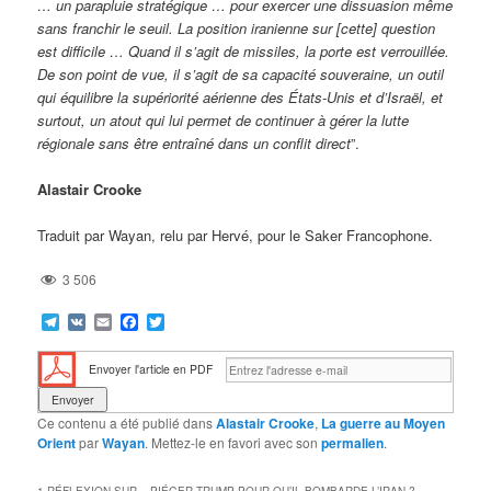
… un parapluie stratégique … pour exercer une dissuasion même
sans franchir le seuil. La position iranienne sur [cette] question
est difficile … Quand il s’agit de missiles, la porte est verrouillée.
De son point de vue, il s’agit de sa capacité souveraine, un outil
qui équilibre la supériorité aérienne des États-Unis et d’Israël, et
surtout, un atout qui lui permet de continuer à gérer la lutte
régionale sans être entraîné dans un conflit direct
”.
Alastair Crooke
Traduit par Wayan, relu par Hervé, pour le Saker Francophone.
3 506
Telegram
VK
Email
Facebook
Twitter
Envoyer l'article en PDF
Ce contenu a été publié dans
Alastair Crooke
,
La guerre au Moyen
Orient
par
Wayan
. Mettez-le en favori avec son
permalien
.
1 RÉFLEXION SUR «
PIÉGER TRUMP POUR QU’IL BOMBARDE L’IRAN ?