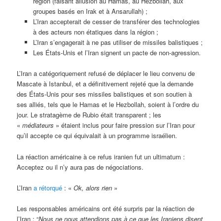
région (faisant allusion au Hamas, au Hezbollah, aux
groupes basés en Irak et à Ansarullah) ;
L’Iran accepterait de cesser de transférer des technologies
à des acteurs non étatiques dans la région ;
L’Iran s’engagerait à ne pas utiliser de missiles balistiques ;
Les États-Unis et l’Iran signent un pacte de non-agression.
L’Iran a catégoriquement refusé de déplacer le lieu convenu de
Mascate à Istanbul, et a définitivement rejeté que la demande
des États-Unis pour ses missiles balistiques et son soutien à
ses alliés, tels que le Hamas et le Hezbollah, soient à l’ordre du
jour. Le stratagème de Rubio était transparent ; les
«
médiateurs
» étaient inclus pour faire pression sur l’Iran pour
qu’il accepte ce qui équivalait à un programme israélien.
La réaction américaine à ce refus iranien fut un ultimatum :
Acceptez ou il n’y aura pas de négociations.
L’Iran
a rétorqué
: «
Ok, alors rien
»
Les responsables américains ont été surpris par la réaction de
l’Iran : “
Nous ne nous attendions pas à ce que les Iraniens disent