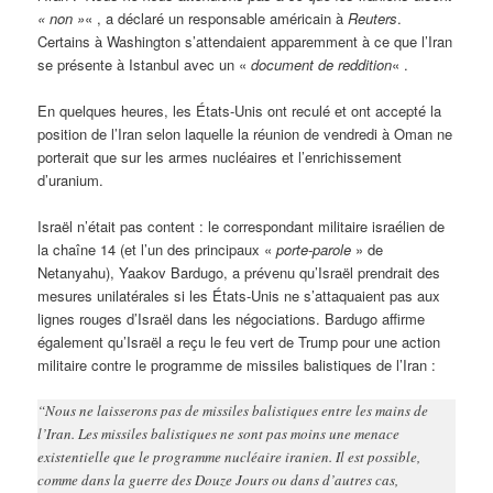
« non »
« , a déclaré un responsable américain à
Reuters
.
Certains à Washington s’attendaient apparemment à ce que l’Iran
se présente à Istanbul avec un «
document de reddition
« .
En quelques heures, les États-Unis ont reculé et ont accepté la
position de l’Iran selon laquelle la réunion de vendredi à Oman ne
porterait que sur les armes nucléaires et l’enrichissement
d’uranium.
Israël n’était pas content : le correspondant militaire israélien de
la chaîne 14 (et l’un des principaux «
porte-parole
» de
Netanyahu), Yaakov Bardugo, a prévenu qu’Israël prendrait des
mesures unilatérales si les États-Unis ne s’attaquaient pas aux
lignes rouges d’Israël dans les négociations. Bardugo affirme
également qu’Israël a reçu le feu vert de Trump pour une action
militaire contre le programme de missiles balistiques de l’Iran :
“Nous ne laisserons pas de missiles balistiques entre les mains de
l’Iran. Les missiles balistiques ne sont pas moins une menace
existentielle que le programme nucléaire iranien. Il est possible,
comme dans la guerre des Douze Jours ou dans d’autres cas,