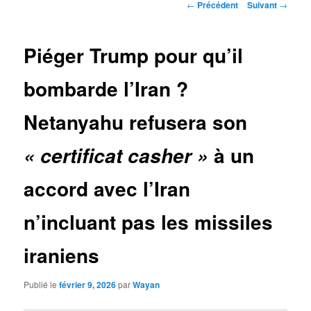
Navigation
←
Précédent
Suivant
→
des
articles
Piéger Trump pour qu’il
bombarde l’Iran ?
Netanyahu refusera son
à un
« certificat casher »
accord avec l’Iran
n’incluant pas les missiles
iraniens
Publié le
février 9, 2026
par
Wayan