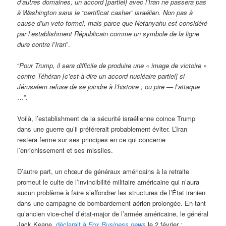
d’autres domaines, un accord [partiel] avec l’Iran ne passera pas
à Washington sans le “certificat casher” israélien. Non pas à
cause d’un veto formel, mais parce que Netanyahu est considéré
par l’establishment Républicain comme un symbole de la ligne
dure contre l’Iran
”.
“
Pour Trump, il sera difficile de produire une « image de victoire »
contre Téhéran [c’est-à-dire un accord nucléaire partiel] si
Jérusalem refuse de se joindre à l’histoire ; ou pire — l’attaque
…”.
Voilà, l’establishment de la sécurité israélienne coince Trump
dans une guerre qu’il préférerait probablement éviter. L’Iran
restera ferme sur ses principes en ce qui concerne
l’enrichissement et ses missiles.
D’autre part, un chœur de généraux américains à la retraite
promeut le culte de l’invincibilité militaire américaine qui n’aura
aucun problème à faire s’effondrer les structures de l’État iranien
dans une campagne de bombardement aérien prolongée. En tant
qu’ancien vice-chef d’état-major de l’armée américaine, le général
Jack Keane,
déclarait à
Fox Business news
le 2 février :