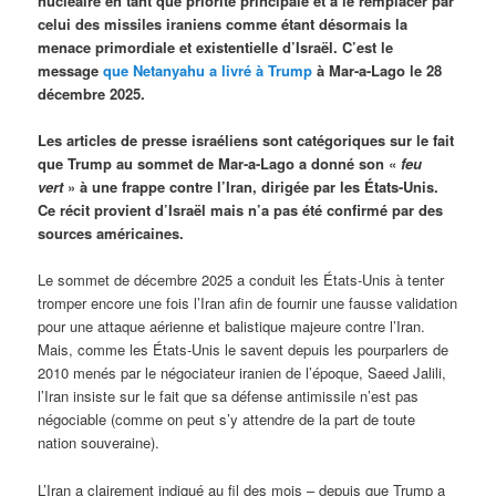
nucléaire en tant que priorité principale et à le remplacer par
celui des missiles iraniens comme étant désormais la
menace primordiale et existentielle d’Israël. C’est le
message
que Netanyahu a livré à Trump
à Mar-a-Lago le 28
décembre 2025.
Les articles de presse israéliens sont catégoriques sur le fait
que Trump au sommet de Mar-a-Lago a donné son «
feu
vert
» à une frappe contre l’Iran, dirigée par les États-Unis.
Ce récit provient d’Israël mais n’a pas été confirmé par des
sources américaines.
Le sommet de décembre 2025 a conduit les États-Unis à tenter
tromper encore une fois l’Iran afin de fournir une fausse validation
pour une attaque aérienne et balistique majeure contre l’Iran.
Mais, comme les États-Unis le savent depuis les pourparlers de
2010 menés par le négociateur iranien de l’époque, Saeed Jalili,
l’Iran insiste sur le fait que sa défense antimissile n’est pas
négociable (comme on peut s’y attendre de la part de toute
nation souveraine).
L’Iran a clairement indiqué au fil des mois – depuis que Trump a