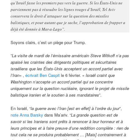
qu’Israël fasse les premiers pas vers la guerre. Si les États-Unis ne
parviennent pas à résoudre les lignes rouges d’Israël, Tel Aviv
conservera le droit d’attaquer sur la question des missiles
balistiques, et pour autant que je sache, l’approbation de frapper a
déjà été donnée à Mar-a-Lago”.
Soyons clairs, c’est un piège pour Trump.
”
La visite de mardi de l’émissaire américain Steve Witkoff n’a pas
apaisé les craintes des dirigeants politiques et sécuritaires
israéliens que les États-Unis acceptent un accord partiel avec
l’Iran
« ,
écrivait Ben Caspit
le 6 février. «
Israël craint que
Washington n’accepte un accord partiel qui se concentre
uniquement sur la question nucléaire, ignorant le projet de missile
balistique iranien et le soutien à ses mandataires
”.
En Israël, “
la guerre avec l’Iran [est en effet] à l’ordre du jour
”,
note Anna Barsky
dans Ma’ariv. “
La grande question est de
savoir si les Iraniens sont prêts à renoncer à leur honneur et à
leurs principes et à faire preuve d’une reddition complète : rien de
tout cela ne se produira probablement … [Mais] contrairement à