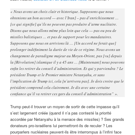
« Nous avons un choix clair et historique. Supposons que nous
obtenions un bon accord — avec l’Iran] – pas d’enrichissement …
[ce qui signifie] qu’ils ne peuvent pas produire d’arme nucléaire.
Disons que nous allons même plus loin que cela — pas ou peu de
missiles balistiques … et pas de support pour les mandataires.
Supposons que nous en arrivions là … [Un accord ne ferait que]
prolonger indéfiniment la durée de vie de ce régime. Nous avons un
changement de paradigme majeur au Moyen-Orient, pas [vu] depuis
la [Révolution] islamique il y a 45 ans … [Maintenant] nous pouvons
enfin les retirer du conseil d’administration. Et qui y parviendra ? Le
président Trump et le Premier ministre Netanyahu, et sans
l’implication de Trump ici, cela [n’arrivera pas]. Je dois croire que le
président comprend cela clairement. Je dis avec une certaine
confiance qu’il va retirer ces gars du conseil d’administration” ».
Trump peut-il trouver un moyen de sortir de cette impasse qu’il
s’est largement créée (quand il n’a pas contesté la priorité
accordée par Netanyahu à la menace des missiles) ? Ses grands
donateurs pro-israéliens lui permettront-ils de reculer ? Les
pourparlers nucléaires peuvent-ils être interrompus à l’infini face