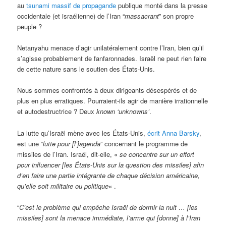
au
tsunami massif de propagande
publique monté dans la presse
occidentale (et israélienne) de l’Iran “
massacrant
” son propre
peuple ?
Netanyahu menace d’agir unilatéralement contre l’Iran, bien qu’il
s’agisse probablement de fanfaronnades. Israël ne peut rien faire
de cette nature sans le soutien des États-Unis.
Nous sommes confrontés à deux dirigeants désespérés et de
plus en plus erratiques. Pourraient-ils agir de manière irrationnelle
et autodestructrice ? Deux
known ‘unknowns’
.
La lutte qu’Israël mène avec les États-Unis,
écrit Anna Barsky
,
est une “
lutte pour [l’]agenda
” concernant le programme de
missiles de l’Iran. Israël, dit-elle, «
se concentre sur un effort
pour influencer [les États-Unis sur la question des missiles] afin
d’en faire une partie intégrante de chaque décision américaine,
qu’elle soit militaire ou politique
« .
“
C’est le probl
ème qui empêche Israël de dormir la nuit … [les
missiles] sont la menace immédiate, l’arme qui [donne]
à l’Iran