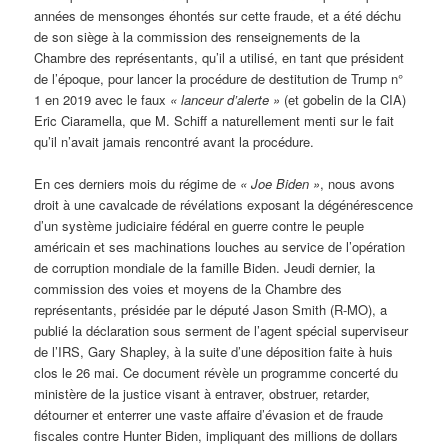
années de mensonges éhontés sur cette fraude, et a été déchu
de son siège à la commission des renseignements de la
Chambre des représentants, qu’il a utilisé, en tant que président
de l’époque, pour lancer la procédure de destitution de Trump n°
1 en 2019 avec le faux
« lanceur d’alerte »
(et gobelin de la CIA)
Eric Ciaramella, que M. Schiff a naturellement menti sur le fait
qu’il n’avait jamais rencontré avant la procédure.
En ces derniers mois du régime de
« Joe Biden »
, nous avons
droit à une cavalcade de révélations exposant la dégénérescence
d’un système judiciaire fédéral en guerre contre le peuple
américain et ses machinations louches au service de l’opération
de corruption mondiale de la famille Biden. Jeudi dernier, la
commission des voies et moyens de la Chambre des
représentants, présidée par le député Jason Smith (R-MO), a
publié la déclaration sous serment de l’agent spécial superviseur
de l’IRS, Gary Shapley, à la suite d’une déposition faite à huis
clos le 26 mai. Ce document révèle un programme concerté du
ministère de la justice visant à entraver, obstruer, retarder,
détourner et enterrer une vaste affaire d’évasion et de fraude
fiscales contre Hunter Biden, impliquant des millions de dollars