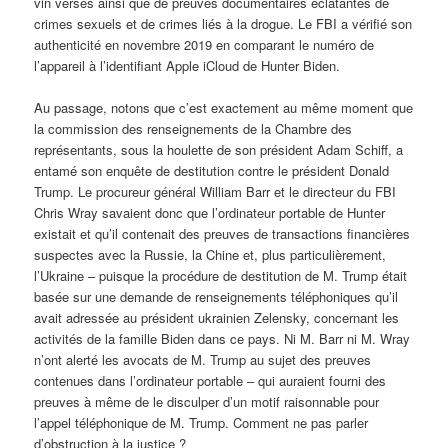
vin versés ainsi que de preuves documentaires éclatantes de
crimes sexuels et de crimes liés à la drogue. Le FBI a vérifié son
authenticité en novembre 2019 en comparant le numéro de
l’appareil à l’identifiant Apple iCloud de Hunter Biden.
Au passage, notons que c’est exactement au même moment que
la commission des renseignements de la Chambre des
représentants, sous la houlette de son président Adam Schiff, a
entamé son enquête de destitution contre le président Donald
Trump. Le procureur général William Barr et le directeur du FBI
Chris Wray savaient donc que l’ordinateur portable de Hunter
existait et qu’il contenait des preuves de transactions financières
suspectes avec la Russie, la Chine et, plus particulièrement,
l’Ukraine – puisque la procédure de destitution de M. Trump était
basée sur une demande de renseignements téléphoniques qu’il
avait adressée au président ukrainien Zelensky, concernant les
activités de la famille Biden dans ce pays. Ni M. Barr ni M. Wray
n’ont alerté les avocats de M. Trump au sujet des preuves
contenues dans l’ordinateur portable – qui auraient fourni des
preuves à même de le disculper d’un motif raisonnable pour
l’appel téléphonique de M. Trump. Comment ne pas parler
d’obstruction à la justice ?