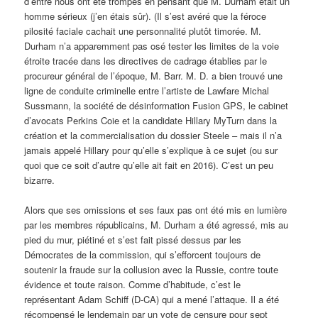
d’entre nous ont été trompés en pensant que M. Durham était un
homme sérieux (j’en étais sûr). (Il s’est avéré que la féroce
pilosité faciale cachait une personnalité plutôt timorée. M.
Durham n’a apparemment pas osé tester les limites de la voie
étroite tracée dans les directives de cadrage établies par le
procureur général de l’époque, M. Barr. M. D. a bien trouvé une
ligne de conduite criminelle entre l’artiste de Lawfare Michal
Sussmann, la société de désinformation Fusion GPS, le cabinet
d’avocats Perkins Coie et la candidate Hillary MyTurn dans la
création et la commercialisation du dossier Steele – mais il n’a
jamais appelé Hillary pour qu’elle s’explique à ce sujet (ou sur
quoi que ce soit d’autre qu’elle ait fait en 2016). C’est un peu
bizarre.
Alors que ses omissions et ses faux pas ont été mis en lumière
par les membres républicains, M. Durham a été agressé, mis au
pied du mur, piétiné et s’est fait pissé dessus par les
Démocrates de la commission, qui s’efforcent toujours de
soutenir la fraude sur la collusion avec la Russie, contre toute
évidence et toute raison. Comme d’habitude, c’est le
représentant Adam Schiff (D-CA) qui a mené l’attaque. Il a été
récompensé le lendemain par un vote de censure pour sept