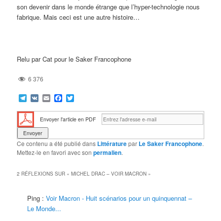
son devenir dans le monde étrange que l’hyper-technologie nous
fabrique. Mais ceci est une autre histoire…
Relu par Cat pour le Saker Francophone
6 376
Telegram
VK
Email
Facebook
Twitter
Envoyer l'article en PDF
Ce contenu a été publié dans
Littérature
par
Le Saker Francophone
.
Mettez-le en favori avec son
permalien
.
2 RÉFLEXIONS SUR «
MICHEL DRAC – VOIR MACRON
»
Ping :
Voir Macron - Huit scénarios pour un quinquennat –
Le Monde...