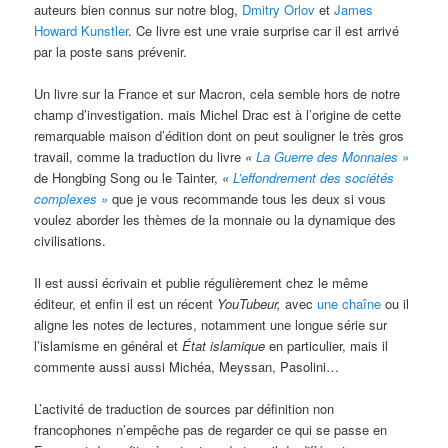
auteurs bien connus sur notre blog,
Dmitry Orlov
et
James
Howard Kunstler
. Ce livre est une vraie surprise car il est arrivé
par la poste sans prévenir.
Un livre sur la France et sur Macron, cela semble hors de notre
champ d’investigation. mais Michel Drac est à l’origine de cette
remarquable maison d’édition dont on peut souligner le très gros
travail, comme la traduction du livre
«
La Guerre des Monnaies »
de Hongbing Song ou le Tainter,
«
L’effondrement des sociétés
complexes »
que je vous recommande tous les deux si vous
voulez aborder les thèmes de la monnaie ou la dynamique des
civilisations.
Il est aussi écrivain et publie régulièrement chez le même
éditeur, et enfin il est un récent
YouTubeur,
avec
une chaîne
ou il
aligne les notes de lectures, notamment une longue série sur
l’islamisme en général et
État islamique
en particulier, mais il
commente aussi aussi Michéa, Meyssan, Pasolini…
L’activité de traduction de sources par définition non
francophones n’empêche pas de regarder ce qui se passe en