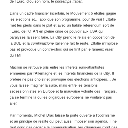
de l’Euro, d’où son nom, le
printemps italien
.
Dans un cadre financier incertain, le Mouvement 5 étoiles gagne
les élections et… applique son programme, pour de vrai ! L’Italie
met les pieds dans le plat et avec un habile référendum sort de
l’Euro, de l’OTAN en pleine crise de pouvoir aux USA qui,
paralysés laissent faire. La City prend le relais en opposition de
la BCE et la
combinazione
italienne fait le reste. L’Italie n’implose
pas et provoque un contre-choc qui se finit par le fameux
reset
du FMI.
Macron se retrouve pris entre les intérêts euro-atlantistes
emmenés par l’Allemagne et les intérêts financiers de la City. Il
préfère ne pas choisir et provoque des élections anticipées… Je
vous laisse imaginer la suite, mais entre les tensions
sécessionnistes en Europe et la mauvaise volonté des Français,
ça se termine là ou les oligarques européens ne voulaient pas
aller.
Par moments, Michel Drac laisse la porte ouverte à l’optimisme
et au principe de réalité qui peut aussi imposer son agenda. Il ne
faut donc pas céder à la communication, les oligarques n’ont pas