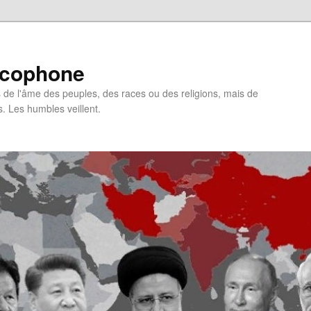
ncophone
de l'âme des peuples, des races ou des religions, mais de
s. Les humbles veillent.