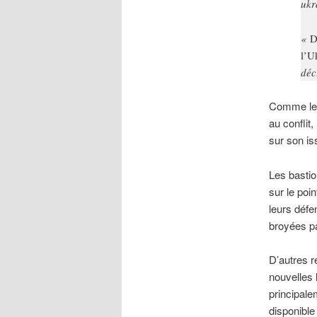
ukr
«
D
l’U
déc
Comme les 
au conflit
sur son i
Les bastio
sur le poi
leurs défe
broyées par
D’autres r
nouvelles 
principale
disponible