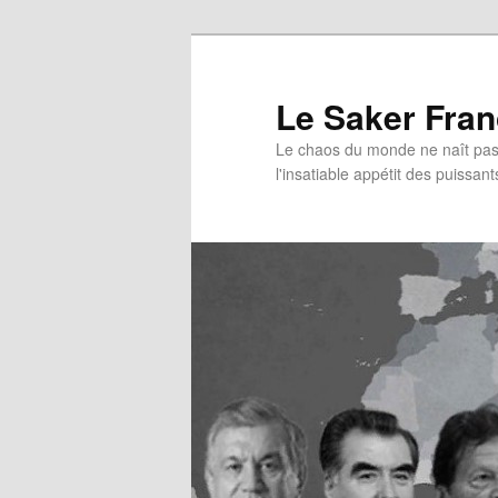
Aller
au
contenu
Le Saker Fra
principal
Le chaos du monde ne naît pas 
l'insatiable appétit des puissant