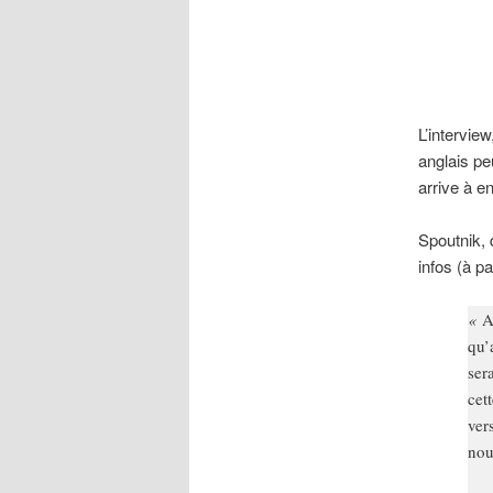
L’interview
anglais pe
arrive à e
Spoutnik, 
infos (à pa
«
A
qu’
ser
cet
ver
nou