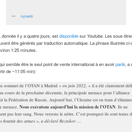
Agrandir
, donnée il y a quatre jours, est
disponible
sur
Youtube
. Les sous-titre
uvent être générés par traduction automatique. La phrase illustrée ci
nviron 1:25 minutes.
qui semble être le seul point de vente international à en avoir
parlé
, a 
rtir de ~11:05 min):
u sommet de l’OTAN à Madrid
» en juin 2022, «
il a été clairement déf
au cours de la prochaine décennie, la principale menace pour l’alliance
ait la Fédération de Russie. Aujourd’hui, l’Ukraine est en train d’élimine
Nous exécutons aujourd’hui la mission de l’OTAN
te menace.
. Ils ne
sent pas leur sang. Nous versons le nôtre. C’est pourquoi ils sont tenus 
s fournir des arm
es », a déclaré Reznikov …