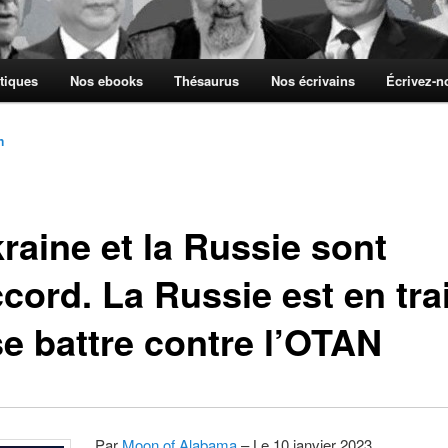
tiques
Nos ebooks
Thésaurus
Nos écrivains
Écrivez-
n
raine et la Russie sont
cord. La Russie est en tra
se battre contre l’OTAN
Par
Moon of Alabama
– Le 10 janvier 2023