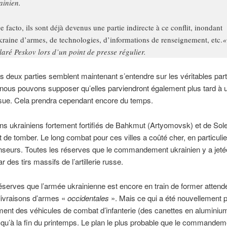
ainien.
e facto, ils sont déjà devenus une partie indirecte à ce conflit, inondant
kraine d’armes, de technologies, d’informations de renseignement, etc.
«
laré Peskov lors d’un point de presse régulier.
deux parties semblent maintenant s’entendre sur les véritables part
, nous pouvons supposer qu’elles parviendront également plus tard à 
ssue. Cela prendra cependant encore du temps.
ns ukrainiens fortement fortifiés de Bahkmut (Artyomovsk) et de Sol
nt de tomber. Le long combat pour ces villes a coûté cher, en particuli
nseurs. Toutes les réserves que le commandement ukrainien y a jeté
 des tirs massifs de l’artillerie russe.
éserves que l’armée ukrainienne est encore en train de former attend
livraisons d’armes «
occidentales
». Mais ce qui a été nouvellement 
ment des véhicules de combat d’infanterie (des canettes en aluminium
 qu’à la fin du printemps. Le plan le plus probable que le commandem