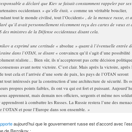
responsable a déclaré que Kiev se faisait constamment rappeler par ses
artenaires occidentaux
» qu’elle était, «
comme un véritable bouclier,
endant tout le monde civilisé, tout l’Occident
« , de la menace russe, et 
laré qu’il avait personnellement récemment reçu des cartes de vœux et 
 des ministres de la Défense occidentaux disant cela.
nikov a exprimé une certitude «
absolue
» quant à l’éventuelle entrée d
kraine dans l’OTAN, se disant «
convaincu qu’il s’agit d’une possibilité
olument réaliste… Bien sûr, ils n’accepteront pas cette décision politiqu
 consensus avant notre victoire. C’est clair. Mais après la victoire, après 
 de tout cela et l’arrivée d’une sorte de paix, les pays de l’OTAN seront
nt tout intéressés par la construction d’une architecture de sécurité. Ils o
leurs propres points faibles, ils ont vu qui est fort et puissant. Aujourd’h
 nous apprennent, mais demain nos officiers, sergents et même nos soldat
r apprendront à combattre les Russes. La Russie restera l’une des menac
r l’OTAN et pour l’Europe dans son ensemble
. »
apporte
aujourd’hui que le gouvernement russe est d’accord avec l’ess
ue de Reznikov :