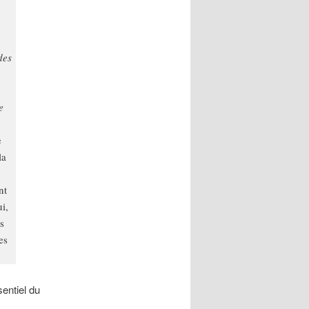
a
des
e
e
la
nt
ui,
s
es
entiel du