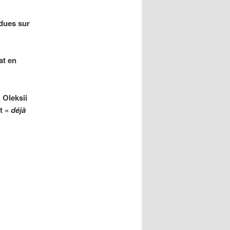
ndues sur
at en
 Oleksii
it «
déjà