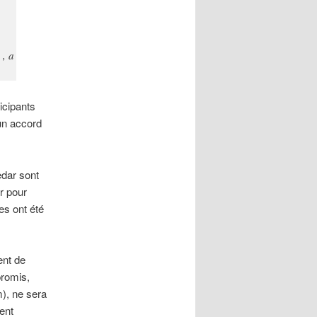
 , a
icipants
un accord
edar sont
er pour
es ont été
ent de
promis,
), ne sera
ent