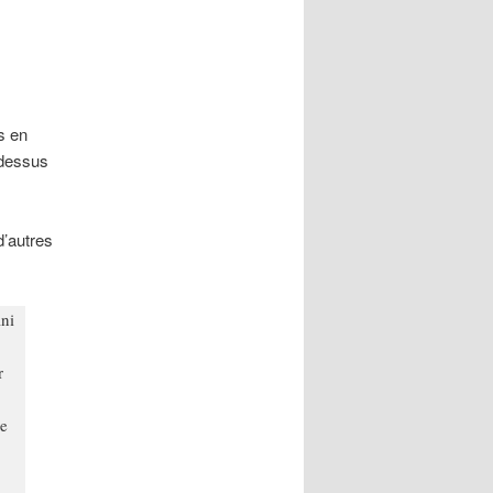
s en
-dessus
d’autres
ini
r
de