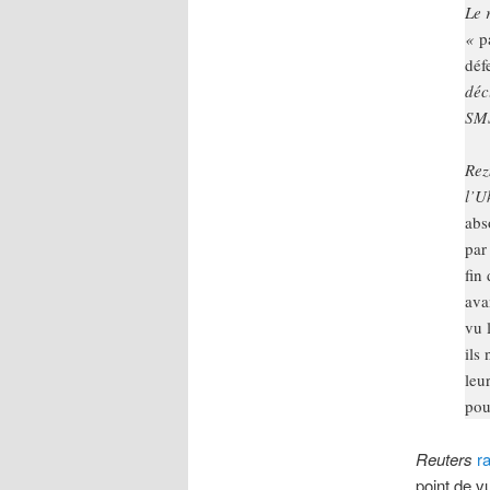
Le 
«
p
déf
déc
SMS
Rez
l’U
abs
par
fin
ava
vu 
ils
leu
pou
Reuters
r
point de v