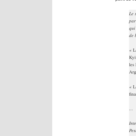
Le 
par
qui
de 
«
L
Kyi
les
Arg
«
L
fin
…
Int
Pes