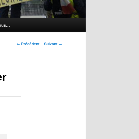
nous…
Navigation
←
Précédent
Suivant
→
des
articles
er