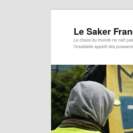
Aller
au
contenu
Le Saker Fra
principal
Le chaos du monde ne naît pas 
l'insatiable appétit des puissant