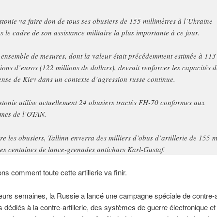
stonie va faire don de tous ses obusiers de 155 millimètres à l’Ukraine
s le cadre de son assistance militaire la plus importante à ce jour.
 ensemble de mesures, dont la valeur était précédemment estimée à 113
lions d’euros (122 millions de dollars), devrait renforcer les capacités d
ense de Kiev dans un contexte d’agression russe continue.
stonie utilise actuellement 24 obusiers tractés FH-70 conformes aux
mes de l’OTAN.
re les obusiers, Tallinn enverra des milliers d’obus d’artillerie de 155 
des centaines de lance-grenades antichars Karl-Gustaf.
s comment toute cette artillerie va finir.
sieurs semaines, la Russie a lancé une campagne spéciale de contre-art
 dédiés à la contre-artillerie, des systèmes de guerre électronique et