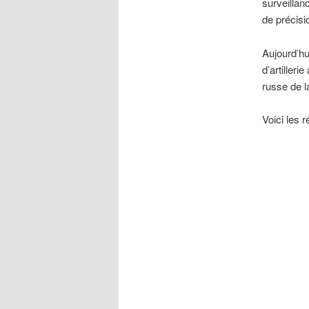
surveillan
de précis
Aujourd’hui
d’artiller
russe de l
Voici les r