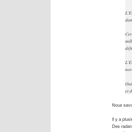
L’E
dan
Cet
mil
déf
L’E
nor
Out
et 
Nous savon
Il y a plu
Des radars