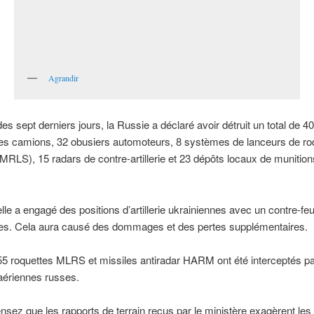
Agrandir
es sept derniers jours, la Russie a déclaré avoir détruit un total de 4
des camions, 32 obusiers automoteurs, 8 systèmes de lanceurs de ro
(MRLS), 15 radars de contre-artillerie et 23 dépôts locaux de munition
elle a engagé des positions d’artillerie ukrainiennes avec un contre-fe
ses. Cela aura causé des dommages et des pertes supplémentaires.
55 roquettes MLRS et missiles antiradar HARM ont été interceptés pa
aériennes russes.
nsez que les rapports de terrain reçus par le ministère exagèrent les 