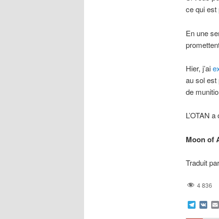
ce qui est 
En une sem
promettent 
Hier, j’ai
e
au sol est
de munition
L’OTAN a d
Moon of 
Traduit pa
4 836
Teleg
VK