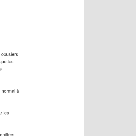
0 obusiers
quettes
s
u normal à
r les
chiffres,