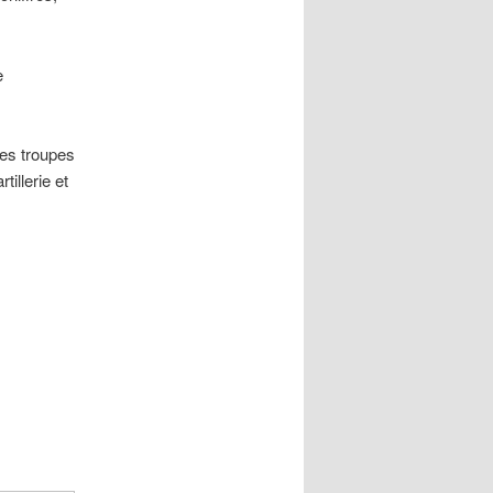
e
des troupes
illerie et