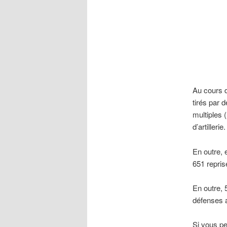
Au cours d
tirés par 
multiples 
d’artillerie.
En outre, 
651 repri
En outre, 
défenses 
Si vous pe