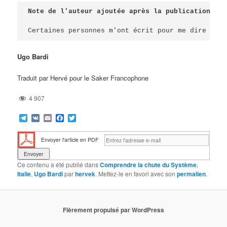
Note de l'auteur ajoutée après la publication
Certaines personnes m'ont écrit pour me dire qu'e
Ugo Bardi
Traduit par Hervé pour le Saker Francophone
4 907
Telegram
VK
Email
Facebook
Twitter
Envoyer l'article en PDF
Ce contenu a été publié dans
Comprendre la chute du Système
,
Italie
,
Ugo Bardi
par
hervek
. Mettez-le en favori avec son
permalien
.
Fièrement propulsé par WordPress