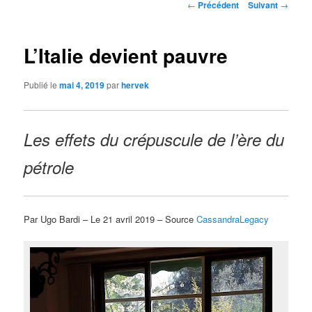
Navigation
←
Précédent
Suivant
→
des
articles
L’Italie devient pauvre
Publié le
mai 4, 2019
par
hervek
Les effets du crépuscule de l’ère du
pétrole
Par Ugo Bardi – Le 21 avril 2019 – Source
CassandraLegacy