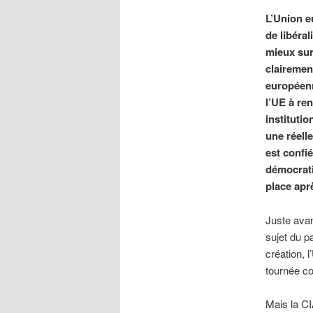
L’Union e
de libéra
mieux sur 
clairemen
européenn
l’UE à re
instituti
une réell
est confi
démocrati
place apr
Juste avan
sujet du p
création, 
tournée co
Mais la CI