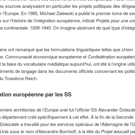
s sources analysaient en particulier les projets politiques des dirigea
er l’Europe. En 1985, Michael Zalewski a publié le premier tome de se
sur l’histoire de l’intégration européenne, intitulé
Projets pour une un
e continentale: 1939-1945
. On imagine aisément de quel type d’intégra
iens ont remarqué que les formulations linguistiques telles que
Union
ne
,
Communauté économique européenne
et
Confédération europée
 la base du vocabulaire médiatique aujourd’hui, ont été à l’origine util
ents de langage dans les documents officiels concernant les politi
du Troisième Reich.
ration européenne par les SS
miers architectes de l’
Europe unie
fut l’officier SS Alexander Dolezal
un département créé spécifiquement à cet effet. À la fin de la Seconde
Dolezalek a travaillé pour les services spéciaux de l’Allemagne de l’O
Unis sous le nom d’Alexandre Bomhoff, à la tête du
Projet éducatif p