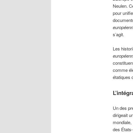
Neulen. Ce
pour unifi
documents 
européenn
s’agit.
Les histor
européen
constituent
comme élém
étatiques 
L’intég
Un des pre
dirigeait 
mondiale, 
des États-