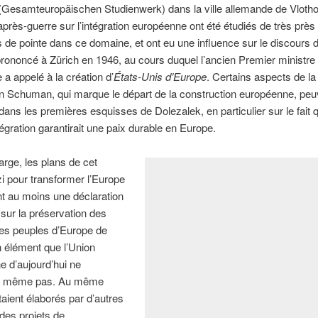
Gesamteuropäischen Studienwerk) dans la ville allemande de Vloth
après-guerre sur l’intégration européenne ont été étudiés de très près
s de pointe dans ce domaine, et ont eu une influence sur le discours 
prononcé à Zürich en 1946, au cours duquel l’ancien Premier ministre
 a appelé à la création d’
États-Unis d’Europe
. Certains aspects de la
n Schuman, qui marque le départ de la construction européenne, peu
dans les premières esquisses de Dolezalek, en particulier sur le fait q
ntégration garantirait une paix durable en Europe.
rge, les plans de cet
azi pour transformer l’Europe
t au moins une déclaration
n sur la préservation des
des peuples d’Europe de
n élément que l’Union
 d’aujourd’hui ne
e même pas. Au même
ient élaborés par d’autres
des projets de