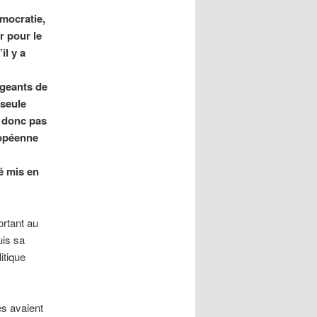
mocratie,
r pour le
il y a
igeants de
 seule
e donc pas
ropéenne
é mis en
ortant au
uis sa
itique
es avaient