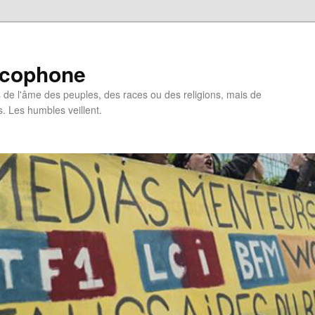
ncophone
de l'âme des peuples, des races ou des religions, mais de
s. Les humbles veillent.