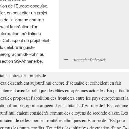
ion de l’Europe conquise.
ier, on peut citer un projet
ion de l’allemand comme
nca
et la création d’un
nformation médiatique
Cet aspect du projet était
 du célèbre linguiste
Georg Schmidt-Rohr, au
Alexander Dolezalek
 section SS-Ahnenerbe.
tains autres des projets de
ezalek semblent aujourd’hui encore d’actualité et coïncident en fait
faitement avec la politique des élites européennes actuelles. En particulie
ezalek proposait l’abolition des frontières entre les pays européens et la
ation d’un passeport européen. Les habitants d’Europe de l’Est, comme
ourd’hui, étaient considérés comme des citoyens de seconde classe. Les
nifiaient de redessiner les frontières ethniques en Europe de l’Est pour
ter tous les futurs conflits. Toutefois, les initiatives de création d’une
Eur