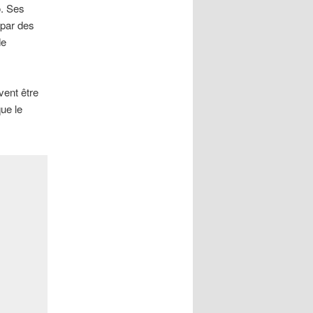
o. Ses
 par des
de
vent être
ue le