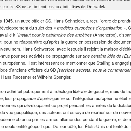
e
par les SS ne se limitent pas aux initiatives de Dolezalek.
 1945, un autre officier SS, Hans Schneider, a reçu l’ordre de prendr
 développement du sujet des «
modèles européens d’organisation »
. 
availlé à l’
Institut pour le patrimoine des ancêtres
(Ahnenerbe), dispar
, pour ne réapparaitre qu’après la guerre en possession de documen
veau nom, Hans Schwertke, avec lesquels il rejoint la maison d’éditio
connue pour ses activités de propagande sur
une certaine idée de l’Eu
ion européenne. Il est intéressant de mentionner que Stalling a engagé
ode d’anciens officiers du SD
[services secrets, sous le commande
: Hans Reossner et Wilhelm Spengler.
tion adhérait publiquement à l’idéologie libérale de gauche, mais de fa
ve, leur propagande d’après-guerre sur l’intégration européenne était le
onnes qui développaient ce projet pendant les années de la dictatur
 de vue géopolitique, ces acteurs ont essayé de recréer sur de nouve
ropéenne obtenue par les armes allemandes pendant la guerre, et de r
ne seule entité géopolitique. De leur côté, les États-Unis ont tenté de