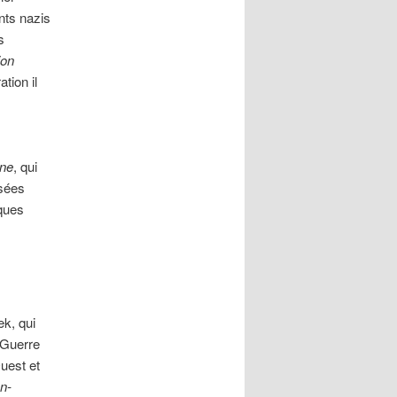
nts nazis
s
ion
tion il
nne
, qui
isées
ques
ek, qui
 Guerre
uest et
an-