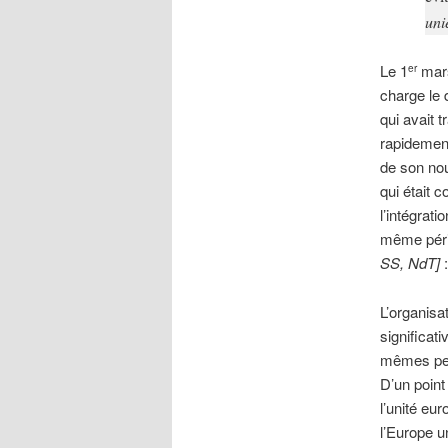
uni
Le 1
mars
er
charge le
qui avait tr
rapidement
de son nou
qui était 
l’intégrat
même péri
SS, NdT]
L’organisa
significati
mêmes pers
D’un point
l’unité eu
l’Europe u