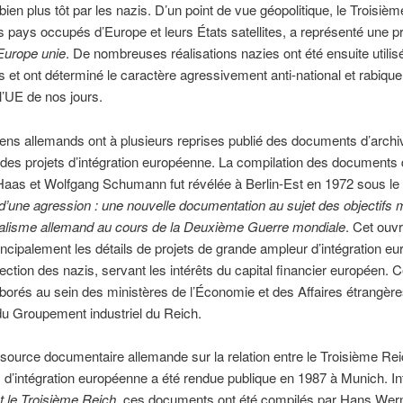
 bien plus tôt par les nazis. D’un point de vue géopolitique, le Troisiè
es pays occupés d’Europe et leurs États satellites, a représenté une 
Europe unie
. De nombreuses réalisations nazies ont été ensuite utilis
 et ont déterminé le caractère agressivement anti-national et rabique
’UE de nos jours.
iens allemands ont à plusieurs reprises publié des documents d’archi
des projets d’intégration européenne. La compilation des documents
aas et Wolfgang Schumann fut révélée à Berlin-Est en 1972 sous le t
’une agression : une nouvelle documentation au sujet des objectifs mi
rialisme allemand au cours de la Deuxième Guerre mondiale
. Cet ouv
ncipalement les détails de projets de grande ampleur d’intégration e
rection des nazis, servant les intérêts du capital financier européen. 
aborés au sein des ministères de l’Économie et des Affaires étrangèr
du Groupement industriel du Reich.
source documentaire allemande sur la relation entre le Troisième Reic
d’intégration européenne a été rendue publique en 1987 à Munich. Int
t le Troisième Reich
, ces documents ont été compilés par Hans Wer