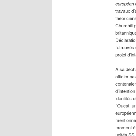
européen
(
travaux d’
théoricien
Churchill 
britannique
Déclaratio
retrouvés 
projet d’i
A sa décha
officier n
contenaien
d’intentio
identités 
l’Ouest, u
européenne
mentionn
moment éta
unités SS 