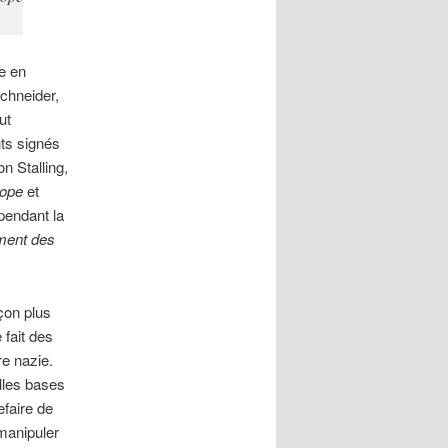
e en
Schneider,
ut
ts signés
n Stalling,
rope
et
 pendant la
ment des
çon plus
 fait des
e nazie.
lles bases
efaire de
 manipuler