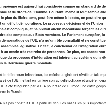
uropéenne est aujourd’hui considérée comme un standard de dé
lisme et de droits de l’Homme. Pourtant, même si tout semble alle
le plan du libéralisme, peut-être même à l’excès, on peut dire qu’
t un déficit démocratique. Le processus décisionnel de l’Union
e est compliqué, et ne prévoit aucun mécanisme forçant les dir
ndre des comptes aux Etats membres. Le Parlement européen, la
on démocratique de l’UE, n’a qu’un rôle consultatif et ne constitu
e assemblée législative. En fait, le cauchemar de l’intégration eu
é à un cercle très restreint de personnes. De plus, cet aspect non
que du processus d’intégration est inhérent au système qui a ét
ès la Deuxième guerre mondiale.
t le référendum britannique, les médias anglais ont révélé un fait imp
assé de l’UE mettant en lumière son actuelle politique étrangère : dep
l’UE a été téléguidée par la CIA pour faire de l’Europe une entité géopol
ntre la Russie.
A n’a pas construit l’UE à partir de rien. Les bases les plus important