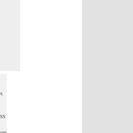
r,
 SS
ope