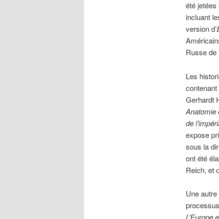
été jetées
incluant l
version d’
Américains
Russe de l
Les histor
contenant 
Gerhardt H
Anatomie d
de l’impé
expose pri
sous la di
ont été él
Reich, et 
Une autre 
processus 
L’Europe e