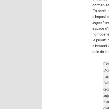
germanisat
En particul
d’imposit
lingua fra
espace d’i
homogène. 
la priorité
allemand 
sein de la
Cer
Dol
par
Dol
cré
auj
pla
évi