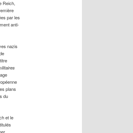
me Reich,
première
ées par les
ment anti-
ves nazis
 de
itre
litaires
rage
uropéenne
Ces plans
es du
h et le
itulés
ner