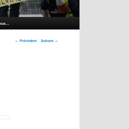
nous…
Navigation
←
Précédent
Suivant
→
des
articles