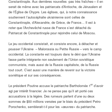
Constantinople. Aux dernières nouvelles -pas très fraîches-– il en
serait de même avec les patriarcats d’Antioche, de Jérusalem et
de l’Église de Chypre. Les églises, qui, à notre connaissance
soutiennent l’autocéphalie ukrainienne sont celles de
Constantinople, d’Alexandrie, de Grèce, de France… Il est à
noter que l’Archevêché russe de France s’est détaché du
Patriarcat de Constantinople pour rejoindre celui de Moscou.
Le jeu occidental consistait, et consiste encore, à détacher et
pousser l’Ukraine – Malorossia ou Petite Russie – vers le camp
occidental. La constante est toujours dans le déni que l’Ukraine
fasse partie intégrante non seulement de l’Union soviétique
communiste, mais aussi de la Russie capitaliste, de la Russie
tout court. C’est aussi une manière de revenir sur la victoire
soviétique et sur ses conséquences.
er
Le président Poutine accuse le patriarche Bartholomée 1
d’avoir
agi par intérêt financier. Je ne pense pas qu’il ait porté ces
accusations à la légère. Des rumeurs parlent d’une ou deux
sommes de $50 millions versées par le biais du président Petro
Porochenko, semblerait-t-il pour les
«œuvres»
du patriarche.