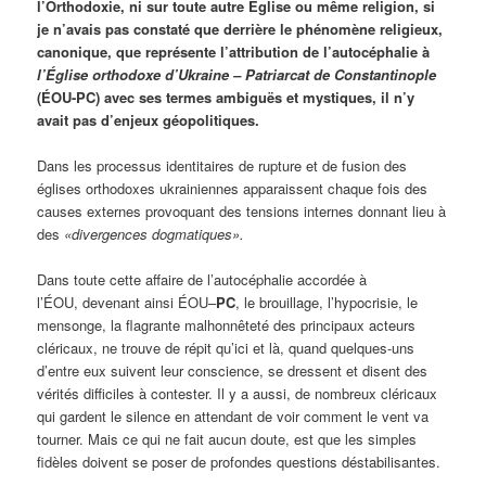
l’Orthodoxie, ni sur toute autre Église ou même religion, si
je n’avais pas constaté que derrière le phénomène religieux,
canonique, que représente l’attribution de l’autocéphalie à
l’Église orthodoxe d’Ukraine – Patriarcat de Constantinople
(ÉOU-PC) avec ses termes ambiguës et mystiques, il n’y
avait pas d’enjeux géopolitiques.
Dans les processus identitaires de rupture et de fusion des
églises orthodoxes ukrainiennes apparaissent chaque fois des
causes externes provoquant des tensions internes donnant lieu à
des
«divergences dogmatiques».
Dans toute cette affaire de l’autocéphalie accordée à
l’ÉOU, devenant ainsi ÉOU–
PC
, le brouillage, l’hypocrisie, le
mensonge, la flagrante malhonnêteté des principaux acteurs
cléricaux, ne trouve de répit qu’ici et là, quand quelques-uns
d’entre eux suivent leur conscience, se dressent et disent des
vérités difficiles à contester. Il y a aussi, de nombreux cléricaux
qui gardent le silence en attendant de voir comment le vent va
tourner. Mais ce qui ne fait aucun doute, est que les simples
fidèles doivent se poser de profondes questions déstabilisantes.