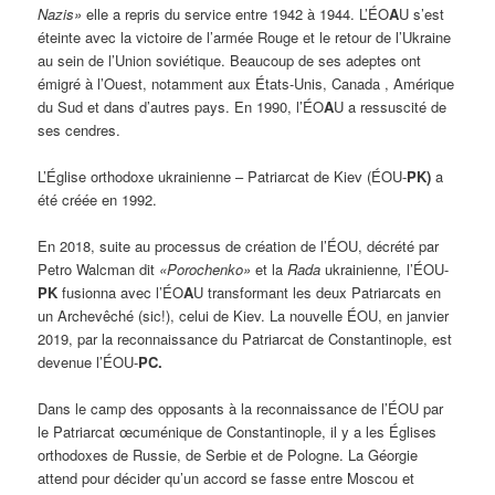
Nazis»
elle a repris du service entre 1942 à 1944. L’ÉO
A
U s’est
éteinte avec la victoire de l’armée Rouge et le retour de l’Ukraine
au sein de l’Union soviétique. Beaucoup de ses adeptes ont
émigré à l’Ouest, notamment aux États-Unis, Canada , Amérique
du Sud et dans d’autres pays. En 1990, l’ÉO
A
U a ressuscité de
ses cendres.
L’Église orthodoxe ukrainienne – Patriarcat de Kiev (ÉOU-
PK)
a
été créée en 1992.
En 2018, suite au processus de création de l’ÉOU, décrété par
Petro Walcman dit
«Porochenko»
et la
Rada
ukrainienne
,
l’ÉOU-
PK
fusionna avec l’ÉO
A
U transformant les deux Patriarcats en
un Archevêché (sic!), celui de Kiev. La nouvelle ÉOU, en janvier
2019, par la reconnaissance du Patriarcat de Constantinople, est
devenue l’ÉOU-
PC.
Dans le camp des opposants à la reconnaissance de l’ÉOU par
le Patriarcat œcuménique de Constantinople, il y a les Églises
orthodoxes de Russie, de Serbie et de Pologne. La Géorgie
attend pour décider qu’un accord se fasse entre Moscou et