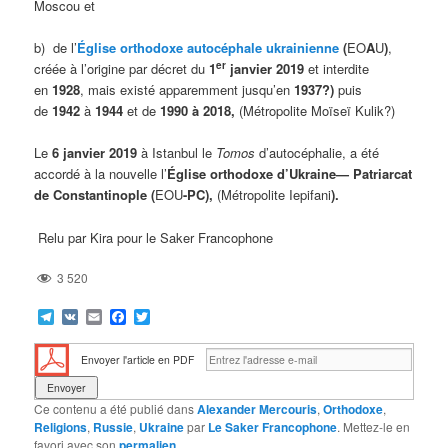
Moscou et
b) de l’
Église orthodoxe autocéphale ukrainienne
(
EO
A
U
)
,
er
créée à l’origine par décret du
1
janvier 2019
et interdite
en
1928
, mais existé apparemment jusqu’en
1937?)
puis
de
1942
à
1944
et de
1990 à 2018,
(Métropolite Moïseï Kulik?)
Le
6 janvier 2019
à Istanbul le
Tomos
d’autocéphalie, a été
accordé à la nouvelle l’
Église orthodoxe d’Ukraine— Patriarcat
de Constantinople (
EOU
-PC),
(Métropolite Iepifani
).
Relu par Kira pour le Saker Francophone
3 520
Telegram
VK
Email
Facebook
Twitter
Envoyer l'article en PDF
Ce contenu a été publié dans
Alexander Mercouris
,
Orthodoxe
,
Religions
,
Russie
,
Ukraine
par
Le Saker Francophone
. Mettez-le en
favori avec son
permalien
.