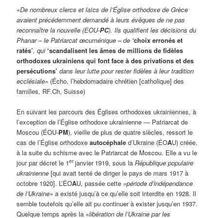
«De nombreux clercs et laïcs de l’Église orthodoxe de Grèce
avaient précédemment demandé à leurs évêques de ne pas
reconnaître la nouvelle (EOU-
PC
).
Ils qualifient les décisions du
Phanar – le Patriarcat œcuménique – de
‘
choix erronés et
ratés’
, qui
‘scandalisent les âmes de millions de fidèles
orthodoxes ukrainiens qui font face à des privations et des
persécutions’
dans leur lutte pour rester fidèles à leur tradition
ecclésiale»
(Écho, l’hebdomadaire chrétien [catholique] des
familles, RF.Ch, Suisse)
En suivant les parcours des Églises orthodoxes ukrainiennes, à
l’exception de l’Église orthodoxe ukrainienne — Patriarcat de
Moscou (ÉOU-
PM
), vieille de plus de quatre siècles, ressort le
cas de l’Église orthodoxe
autocéphale
d’Ukraine (ÉO
A
U) créée,
à la suite du schisme avec le Patriarcat de Moscou. Elle a vu le
er
jour par décret le 1
janvier
1919, sous la
République populaire
ukrainienne
[qui avait tenté de diriger le pays de mars 1917 à
octobre 1920]. L’ÉO
A
U, passée cette
«période d’indépendance
de l’Ukraine»
a existé jusqu’à ce qu’elle soit interdite en 1928. Il
semble toutefois qu’elle ait pu continuer à exister jusqu’en 1937.
Quelque temps après la
«libération de l’Ukraine par les