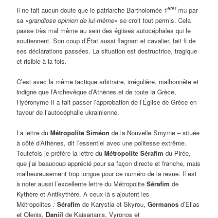
erer
Il ne fait aucun doute que le patriarche Bartholomée 1
mu par
sa
«grandiose opinion de lui-même»
se croit tout permis. Cela
passe très mal même au sein des églises autocéphales qui le
soutiennent. Son coup d’État aussi flagrant et cavalier, fait fi de
ses déclarations passées. La situation est destructrice, tragique
et risible à la fois.
C’est avec la même tactique arbitraire, irrégulière, malhonnête et
indigne que l’Archevêque d’Athènes et de toute la Grèce,
Hyéronyme II a fait passer l’approbation de l’Église de Grèce en
faveur de l’autocéphalie ukrainienne.
La lettre du
Métropolite Siméon
de la Nouvelle Smyrne – située
à côté d’Athènes, dit l’essentiel avec une politesse extrême.
Toutefois je préfère la lettre du
Métropolite Sérafim
du Pirée,
que j’ai beaucoup apprécié pour sa façon directe et franche, mais
malheureusement trop longue pour ce numéro de la revue. Il est
à noter aussi l’excellente lettre du Métropolite
Sérafim
de
Kythère et Antikythère. À ceux-là s’ajoutent les
Métropolites
:
Sérafim
de Karystia et Skyrou,
Germanos
d’Elias
et Olenis,
Daniil
de Kaisarianis, Vyronos et