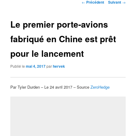
Navigation
←
Précédent
Suivant
→
des
articles
Le premier porte-avions
fabriqué en Chine est prêt
pour le lancement
Publié le
mai 4, 2017
par
hervek
Par Tyler Durden – Le 24 avril 2017 – Source
ZeroHedge