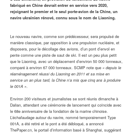
fabriqué en Chine devrait entrer en service vers 2020,
rejoignant le premier et le seul porte-avion de la Chine, un
navire ukrainien rénové, connu sous le nom de Liaoning.
Le nouveau navire, comme son prédécesseur, sera propulsé de
manière classique, par opposition à une propulsion nucléaire, et
disposera, pour le décollage des avions, d’un pont d’envol en
pente comme une piste de saut de ski. Il est un peu plus petit
que le Liaoning, avec un déplacement d’environ 50 000 tonneaux,
comparé à environ 67 000 tonneaux. SCMP note que
« depuis le
réaménagement réussi du Liaoning en 2011 et sa mise en
service un an plus tard, la Chine n’a mis que cinq ans à produire
le 001A »
.
Environ 200 visiteurs et journalistes se sont réunis dimanche à
Dalian, attendant une cérémonie de lancement qui coïncide avec
le 68e anniversaire de la fondation de la marine chinoise.
L’échafaudage autour du navire, nommé temporairement Type
001A, a été retiré et le pont a été débloqué, a annoncé
ThePaper.cn, le portail d’information basé à Shanghai, suggérant