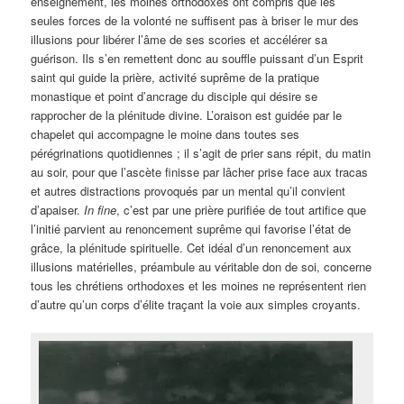
enseignement, les moines orthodoxes ont compris que les
seules forces de la volonté ne suffisent pas à briser le mur des
illusions pour libérer l’âme de ses scories et accélérer sa
guérison. Ils s’en remettent donc au souffle puissant d’un Esprit
saint qui guide la prière, activité suprême de la pratique
monastique et point d’ancrage du disciple qui désire se
rapprocher de la plénitude divine. L’oraison est guidée par le
chapelet qui accompagne le moine dans toutes ses
pérégrinations quotidiennes ; il s’agit de prier sans répit, du matin
au soir, pour que l’ascète finisse par lâcher prise face aux tracas
et autres distractions provoqués par un mental qu’il convient
d’apaiser.
In fine
, c’est par une prière purifiée de tout artifice que
l’initié parvient au renoncement suprême qui favorise l’état de
grâce, la plénitude spirituelle. Cet idéal d’un renoncement aux
illusions matérielles, préambule au véritable don de soi, concerne
tous les chrétiens orthodoxes et les moines ne représentent rien
d’autre qu’un corps d’élite traçant la voie aux simples croyants.