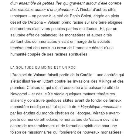
d’un ensemble de petites îles qui gravitent autour d’elle comme
des satellites autour d’une planète »
. À l’instar d’autres cités
utopiques – on pense à la cité de Paolo Soleri, érigée en plein
désert de l’Arizona – Valaam prend racine sur une terre éloignée
des centres d’activités peuplés par les multitudes. Et, par un
salutaire effet de balancier, les monastères et autres cités
abritant des communautés vivant en marge de la société
représentent des oasis au cœur de l’immense désert d’une
humanité coupée de ses racines spirituelles.
LA SOLITUDE DU MOINE EST UN ROC
L’Archipel de Valaam faisait partie de la Carélie – une contrée qui
s’était illustrée en luttant contre les invasions des Vikings et des
premiers Croisés et qui s’était associée à la puissante cité de
Novgorod – et dès le Xe siècle quelques moines téméraires
allaient y construire quelques skites avant de fonder ce fameux
monastère nordique qui fut qualifié de
« République monacale »
par les érudits du monde chrétien de l’époque. Véritable avant-
poste du monde orthodoxe, le monastère de Valaam devint un
centre de rassemblement et de formation spirituelle pour une
foison de missionnaires qui fondèrent de nouveaux monastères,