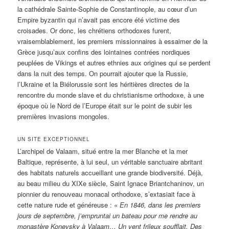
la cathédrale Sainte-Sophie de Constantinople, au cœur d’un
Empire byzantin qui n’avait pas encore été victime des
croisades. Or donc, les chrétiens orthodoxes furent,
vraisemblablement, les premiers missionnaires à essaimer de la
Grèce jusqu’aux confins des lointaines contrées nordiques
peuplées de Vikings et autres ethnies aux origines qui se perdent
dans la nuit des temps. On pourrait ajouter que la Russie,
l’Ukraine et la Biélorussie sont les héritières directes de la
rencontre du monde slave et du christianisme orthodoxe, à une
époque où le Nord de l’Europe était sur le point de subir les
premières invasions mongoles.
UN SITE EXCEPTIONNEL
L’archipel de Valaam, situé entre la mer Blanche et la mer
Baltique, représente, à lui seul, un véritable sanctuaire abritant
des habitats naturels accueillant une grande biodiversité. Déjà,
au beau milieu du XIXe siècle, Saint Ignace Briantchaninov, un
pionnier du renouveau monacal orthodoxe, s’extasiait face à
cette nature rude et généreuse :
« En 1846, dans les premiers
jours de septembre, j’empruntai un bateau pour me rendre au
monastère Konevsky à Valaam… Un vent frileux soufflait. Des