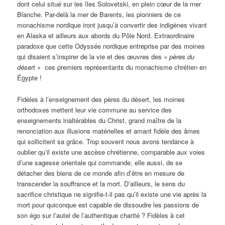
dont celui situé sur les îles Solovetski, en plein cœur de la mer
Blanche. Par-delà la mer de Barents, les pionniers de ce
monachisme nordique iront jusqu’à convertir des indigènes vivant
en Alaska et ailleurs aux abords du Pôle Nord. Extraordinaire
paradoxe que cette Odyssée nordique entreprise par des moines
qui disaient s’inspirer de la vie et des œuvres des
« pères du
désert »
ces premiers représentants du monachisme chrétien en
Égypte !
Fidèles à l’enseignement des pères du désert, les moines
orthodoxes mettent leur vie commune au service des
enseignements inaltérables du Christ, grand maître de la
renonciation aux illusions matérielles et amant fidèle des âmes
qui sollicitent sa grâce. Trop souvent nous avons tendance à
oublier qu’il existe une ascèse chrétienne, comparable aux voies
d’une sagesse orientale qui commande, elle aussi, de se
détacher des biens de ce monde afin d’être en mesure de
transcender la souffrance et la mort. D’ailleurs, le sens du
sacrifice christique ne signifie-t-il pas qu’il existe une vie après la
mort pour quiconque est capable de dissoudre les passions de
son égo sur l’autel de l’authentique charité ? Fidèles à cet