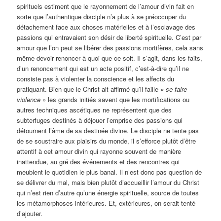
spirituels estiment que le rayonnement de l’amour divin fait en
sorte que l’authentique disciple n’a plus à se préoccuper du
détachement face aux choses matérielles et à l’esclavage des
passions qui entravaient son désir de liberté spirituelle. C’est par
amour que l’on peut se libérer des passions mortifères, cela sans
même devoir renoncer à quoi que ce soit. Il s’agit, dans les faits,
d’un renoncement qui est un acte positif, c’est-à-dire qu’il ne
consiste pas à violenter la conscience et les affects du
pratiquant. Bien que le Christ ait affirmé qu’il faille
« se faire
violence »
les grands initiés savent que les mortifications ou
autres techniques ascétiques ne représentent que des
subterfuges destinés à déjouer l’emprise des passions qui
détournent l’âme de sa destinée divine. Le disciple ne tente pas
de se soustraire aux plaisirs du monde, il s’efforce plutôt d’être
attentif à cet amour divin qui rayonne souvent de manière
inattendue, au gré des événements et des rencontres qui
meublent le quotidien le plus banal. Il n’est donc pas question de
se délivrer du mal, mais bien plutôt d’accueillir l’amour du Christ
qui n’est rien d’autre qu’une énergie spirituelle, source de toutes
les métamorphoses intérieures. Et, extérieures, on serait tenté
d’ajouter.