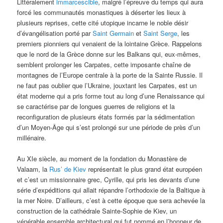
Littéralement
immarcescible
, malgré l’épreuve du temps qui aura
forcé les communautés monastiques à déserter les lieux à
plusieurs reprises, cette cité utopique incarne le noble désir
d’évangélisation porté par
Saint Germain
et
Saint Serge
, les
premiers pionniers qui venaient de la lointaine Grèce. Rappelons
que le nord de la Grèce donne sur les Balkans qui, eux-mêmes,
semblent prolonger les Carpates, cette imposante chaîne de
montagnes de l’Europe centrale à la porte de la Sainte Russie. Il
ne faut pas oublier que l’Ukraine, jouxtant les Carpates, est un
état moderne qui a pris forme tout au long d’une Renaissance qui
se caractérise par de longues guerres de religions et la
reconfiguration de plusieurs états formés par la sédimentation
d’un Moyen-Âge qui s’est prolongé sur une période de près d’un
millénaire.
Au XIe siècle, au moment de la fondation du Monastère de
Valaam, la
Rus’ de Kiev
représentait le plus grand état européen
et c’est un missionnaire grec, Cyrille, qui pris les devants d’une
série d’expéditions qui allait répandre l’orthodoxie de la Baltique à
la mer Noire. D’ailleurs, c’est à cette époque que sera achevée la
construction de la cathédrale Sainte-Sophie de Kiev, un
vénérable ensemble architectural qui fut nommé en l’honneur de