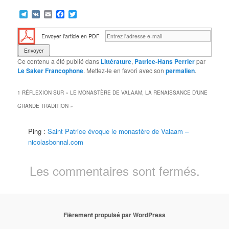
Telegram
VK
Email
Facebook
Twitter
Envoyer l'article en PDF
Ce contenu a été publié dans
Littérature
,
Patrice-Hans Perrier
par
Le Saker Francophone
. Mettez-le en favori avec son
permalien
.
1 RÉFLEXION SUR «
LE MONASTÈRE DE VALAAM, LA RENAISSANCE D’UNE
GRANDE TRADITION
»
Ping :
Saint Patrice évoque le monastère de Valaam –
nicolasbonnal.com
Les commentaires sont fermés.
Fièrement propulsé par WordPress