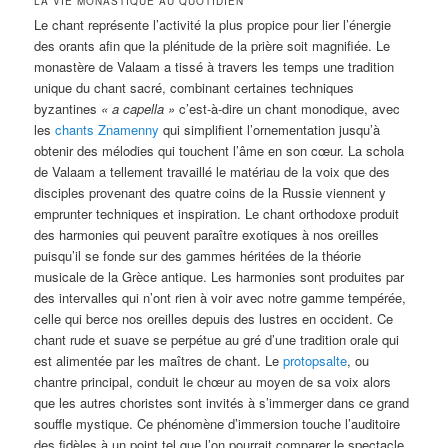
LA VIE MONASTIQUE AU QUOTIDIEN
Le chant représente l’activité la plus propice pour lier l’énergie
des orants afin que la plénitude de la prière soit magnifiée. Le
monastère de Valaam a tissé à travers les temps une tradition
unique du chant sacré, combinant certaines techniques
byzantines
« a capella »
c’est-à-dire un chant monodique, avec
les
chants Znamenny
qui simplifient l’ornementation jusqu’à
obtenir des mélodies qui touchent l’âme en son cœur. La schola
de Valaam a tellement travaillé le matériau de la voix que des
disciples provenant des quatre coins de la Russie viennent y
emprunter techniques et inspiration. Le chant orthodoxe produit
des harmonies qui peuvent paraître exotiques à nos oreilles
puisqu’il se fonde sur des gammes héritées de la théorie
musicale de la Grèce antique. Les harmonies sont produites par
des intervalles qui n’ont rien à voir avec notre gamme tempérée,
celle qui berce nos oreilles depuis des lustres en occident. Ce
chant rude et suave se perpétue au gré d’une tradition orale qui
est alimentée par les maîtres de chant. Le
protopsalte
, ou
chantre principal, conduit le chœur au moyen de sa voix alors
que les autres choristes sont invités à s’immerger dans ce grand
souffle mystique. Ce phénomène d’immersion touche l’auditoire
des fidèles à un point tel que l’on pourrait comparer le spectacle