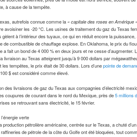
e, à cause de la tempête.
 Texas, autrefois connue comme la
« capitale des roses en Amérique 
e avoisiner les -20 °C. Les usines de traitement du gaz du Texas fe
s gèlent à l’intérieur des tuyaux, ce qui en réduit encore la puissance,
 de combustible de chauffage explose. En Oklahoma, le prix du fiou
 a fait un bond de 4 000 % en deux jours et ne cesse d’augmenter. L
la livraison au Texas atteignent jusqu’à 9 000 dollars par mégawatth
t les tempêtes, le prix était de 30 dollars. Lors d’une
pointe de deman
 100 $ est considéré comme élevé.
on des livraisons de gaz du Texas aux compagnies d’électricité mexi
des coupures de courant dans le nord du Mexique, près de
5 millions 
rises se retrouvant sans électricité, le 15 février.
 l’énergie verte
la production pétrolière américaine, centrée sur le Texas, a chuté d’un 
 raffineries de pétrole de la côte du Golfe ont été bloquées, tout com