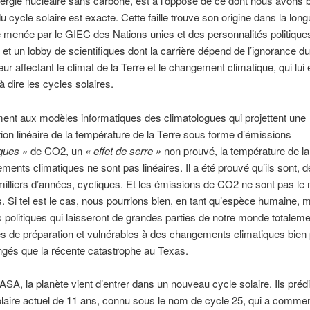
rgie nucléaire sans carbone, est à l’opposé de ce dont nous avons b
du cycle solaire est exacte. Cette faille trouve son origine dans la lon
enée par le GIEC des Nations unies et des personnalités politiques
 et un lobby de scientifiques dont la carrière dépend de l’ignorance du
ur affectant le climat de la Terre et le changement climatique, qui lui 
 à dire les cycles solaires.
ent aux modèles informatiques des climatologues qui projettent une
on linéaire de la température de la Terre sous forme d’émissions
ques »
de CO2, un
« effet de serre »
non prouvé, la température de la
ments climatiques ne sont pas linéaires. Il a été prouvé qu’ils sont, d
milliers d’années, cycliques. Et les émissions de CO2 ne sont pas le
. Si tel est le cas, nous pourrions bien, en tant qu’espèce humaine, m
politiques qui laisseront de grandes parties de notre monde totaleme
 de préparation et vulnérables à des changements climatiques bien p
ngés que la récente catastrophe au Texas.
ASA, la planète vient d’entrer dans un nouveau cycle solaire. Ils préd
olaire actuel de 11 ans, connu sous le nom de cycle 25, qui a comme