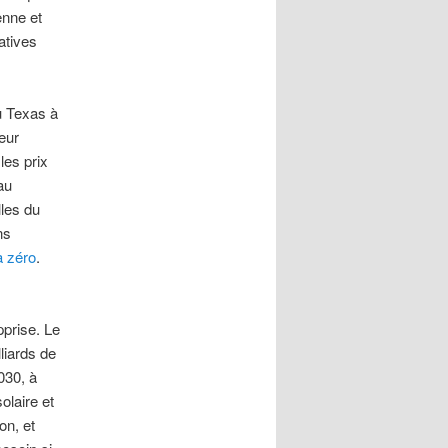
enne et
atives
u Texas à
eur
les prix
au
lles du
ns
à zéro
.
pprise. Le
liards de
030, à
olaire et
on, et