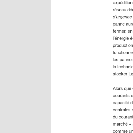
expédition
réseau dér
d’urgence 
panne aura
fermer, en
l’énergie 
production
fonctionne
les pannes
la technol
stocker ju
Alors que 
courants e
capacité d
centrales 
du courant
marché
« 
comme une 