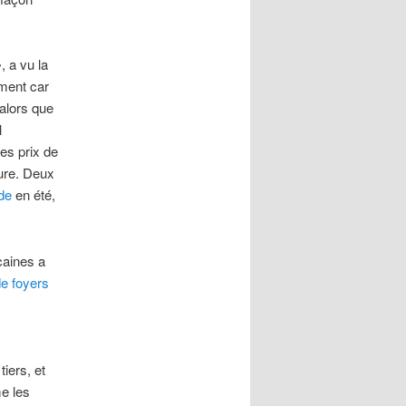
»
, a vu la
rment car
 alors que
l
es prix de
eure. Deux
de
en été,
caines a
de foyers
tiers, et
me les