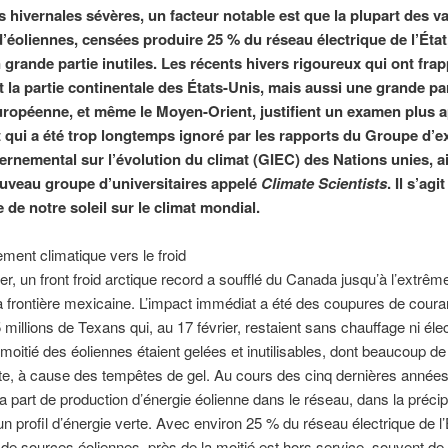
s hivernales sévères, un facteur notable est que la plupart des v
’éoliennes, censées produire 25 % du réseau électrique de l’État
n grande partie inutiles. Les récents hivers rigoureux qui ont fra
 la partie continentale des États-Unis, mais aussi une grande pa
uropéenne, et même le Moyen-Orient, justifient un examen plus 
t qui a été trop longtemps ignoré par les rapports du Groupe d’e
ernemental sur l’évolution du climat (GIEC) des Nations unies, a
uveau groupe d’universitaires appelé
Climate Scientists
. Il s’agi
e de notre soleil sur le climat mondial.
ent climatique vers le froid
ier, un front froid arctique record a soufflé du Canada jusqu’à l’extrê
a frontière mexicaine. L’impact immédiat a été des coupures de coura
 millions de Texans qui, au 17 février, restaient sans chauffage ni élect
 moitié des éoliennes étaient gelées et inutilisables, dont beaucoup de
e, à cause des tempêtes de gel. Au cours des cinq dernières années
a part de production d’énergie éolienne dans le réseau, dans la précipi
un profil d’énergie verte. Avec environ 25 % du réseau électrique de l’
de sources éoliennes, près de la moitié est hors service, souvent de