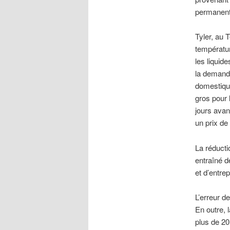
permanent
Tyler, au
températur
les liquide
la demande
domestique
gros pour 
jours avan
un prix de
La réducti
entraîné 
et d’entrep
L’erreur de
En outre, 
plus de 20