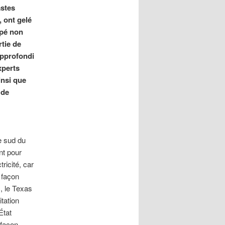
astes
, ont gelé
ppé non
rtie de
approfondi
xperts
insi que
t de
me sud du
nt pour
ricité, car
 façon
, le Texas
tation
État
 façon