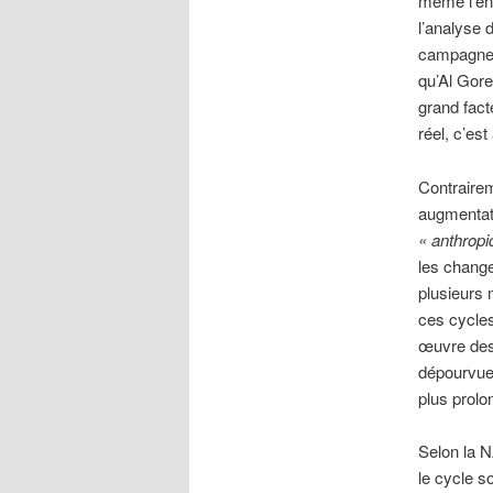
même l’éne
l’analyse 
campagne m
qu’Al Gore
grand facte
réel, c’est
Contrairem
augmentati
« anthropi
les change
plusieurs 
ces cycles
œuvre des 
dépourvues
plus prolo
Selon la N
le cycle s