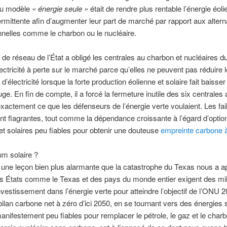
 du modèle
« énergie seule »
était de rendre plus rentable l’énergie éoli
termittente afin d’augmenter leur part de marché par rapport aux altern
nelles comme le charbon ou le nucléaire.
de réseau de l’État a obligé les centrales au charbon et nucléaires d
lectricité à perte sur le marché parce qu’elles ne peuvent pas réduire l
d’électricité lorsque la forte production éolienne et solaire fait baisser 
uge. En fin de compte, il a forcé la fermeture inutile des six centrales 
xactement ce que les défenseurs de l’énergie verte voulaient. Les fai
t flagrantes, tout comme la dépendance croissante à l’égard d’optio
et solaires peu fiables pour obtenir une douteuse
empreinte carbone 
m solaire ?
a une leçon bien plus alarmante que la catastrophe du Texas nous a a
es États comme le Texas et des pays du monde entier exigent des mil
investissement dans l’énergie verte pour atteindre l’objectif de l’ONU 2
bilan carbone net à zéro d’ici 2050, en se tournant vers des énergies s
anifestement peu fiables pour remplacer le pétrole, le gaz et le charb