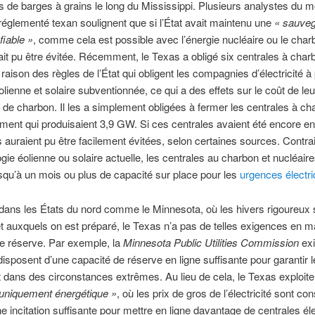
s de barges à grains le long du Mississippi. Plusieurs analystes du 
églementé texan soulignent que si l’État avait maintenu une
« sauve
fiable »
, comme cela est possible avec l’énergie nucléaire ou le charb
it pu être évitée. Récemment, le Texas a obligé six centrales à char
 raison des règles de l’État qui obligent les compagnies d’électricité à
éolienne et solaire subventionnée, ce qui a des effets sur le coût de le
 de charbon. Il les a simplement obligées à fermer les centrales à ch
ment qui produisaient 3,9 GW. Si ces centrales avaient été encore en
 auraient pu être facilement évitées, selon certaines sources. Contr
ogie éolienne ou solaire actuelle, les centrales au charbon et nucléair
squ’à un mois ou plus de capacité sur place pour les
urgences électr
dans les États du nord comme le Minnesota, où les hivers rigoureux 
t auxquels on est préparé, le Texas n’a pas de telles exigences en m
e réserve. Par exemple, la
Minnesota Public Utilities Commission
exi
disposent d’une capacité de réserve en ligne suffisante pour garantir 
 dans des circonstances extrêmes. Au lieu de cela, le Texas exploite
uniquement énergétique »
, où les prix de gros de l’électricité sont co
incitation suffisante pour mettre en ligne davantage de centrales éle