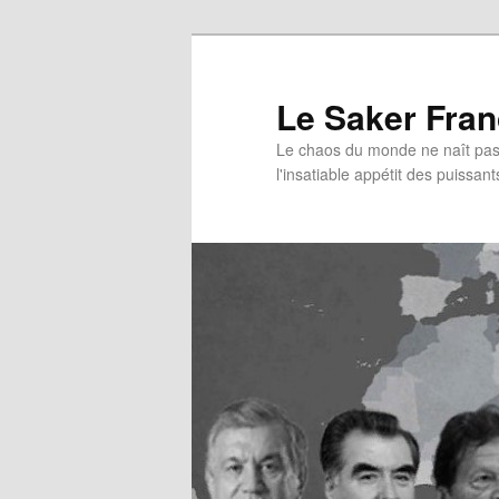
Aller
au
contenu
Le Saker Fra
principal
Le chaos du monde ne naît pas 
l'insatiable appétit des puissant