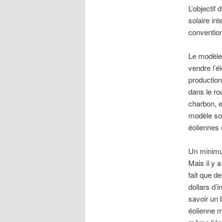
L’objectif
solaire in
convention
Le modèle 
vendre l’é
production 
dans le ro
charbon, e
modèle son
éoliennes 
Un minimu
Mais il y 
fait que d
dollars d’
savoir un 
éolienne m