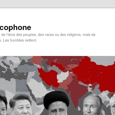
ncophone
de l'âme des peuples, des races ou des religions, mais de
s. Les humbles veillent.