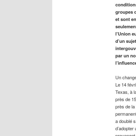
condition
groupes d
et sont e
seulement
l’Union e
d’un suje
intergouv
par un no
l’influenc
Un changem
Le 14 févr
Texas, à l
près de 15
près de la
permanent
a doublé s
d’adopter 
provenant 