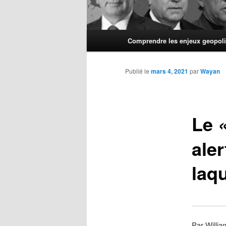
Menu
Comprendre les enjeux geopoli
principal
Publié le
mars 4, 2021
par
Wayan
Le
aler
laq
Par Willia