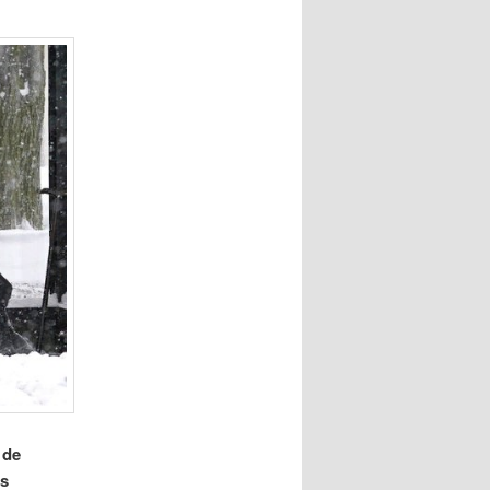
 de
es