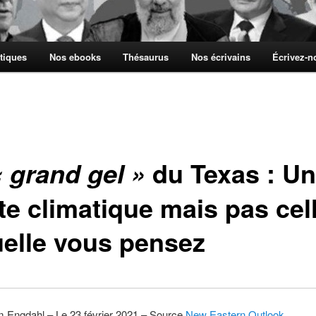
tiques
Nos ebooks
Thésaurus
Nos écrivains
Écrivez-
du Texas : U
« grand gel »
te climatique mais pas cel
uelle vous pensez
m Engdahl – Le 23 février 2021 – Source
New Eastern Outlook