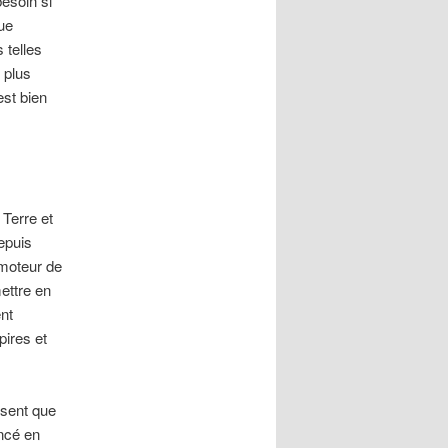
esoin si
gue
 telles
 plus
est bien
 Terre et
epuis
 moteur de
ettre en
nt
ires et
isent que
ncé en