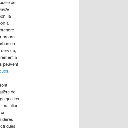
modèle de
garde
on, la
bon à
 prendre
ur propre
arbon en
 service,
airement à
es peuvent
iques
.
sont
atière de
ge que les
le maintien
 un
nsidérés
ctriques.