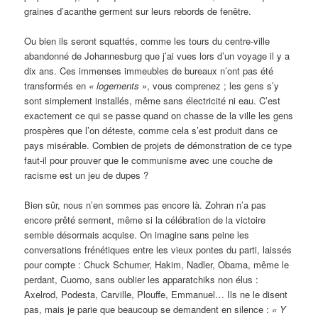
graines d’acanthe germent sur leurs rebords de fenêtre.
Ou bien ils seront squattés, comme les tours du centre-ville
abandonné de Johannesburg que j’ai vues lors d’un voyage il y a
dix ans. Ces immenses immeubles de bureaux n’ont pas été
transformés en
« logements »
, vous comprenez ; les gens s’y
sont simplement installés, même sans électricité ni eau. C’est
exactement ce qui se passe quand on chasse de la ville les gens
prospères que l’on déteste, comme cela s’est produit dans ce
pays misérable. Combien de projets de démonstration de ce type
faut-il pour prouver que le communisme avec une couche de
racisme est un jeu de dupes ?
Bien sûr, nous n’en sommes pas encore là. Zohran n’a pas
encore prêté serment, même si la célébration de la victoire
semble désormais acquise. On imagine sans peine les
conversations frénétiques entre les vieux pontes du parti, laissés
pour compte : Chuck Schumer, Hakim, Nadler, Obama, même le
perdant, Cuomo, sans oublier les apparatchiks non élus :
Axelrod, Podesta, Carville, Plouffe, Emmanuel… Ils ne le disent
pas, mais je parie que beaucoup se demandent en silence :
« Y