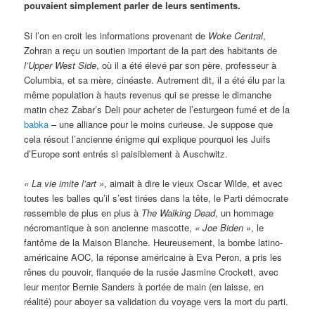
pouvaient simplement parler de leurs sentiments.
Si l’on en croit les informations provenant de
Woke Central
,
Zohran a reçu un soutien important de la part des habitants de
l’Upper West Side
, où il a été élevé par son père, professeur à
Columbia, et sa mère, cinéaste. Autrement dit, il a été élu par la
même population à hauts revenus qui se presse le dimanche
matin chez Zabar’s Deli pour acheter de l’esturgeon fumé et de la
babka
– une alliance pour le moins curieuse. Je suppose que
cela résout l’ancienne énigme qui explique pourquoi les Juifs
d’Europe sont entrés si paisiblement à Auschwitz.
« La vie imite l’art »
, aimait à dire le vieux Oscar Wilde, et avec
toutes les balles qu’il s’est tirées dans la tête, le Parti démocrate
ressemble de plus en plus à
The Walking Dead
, un hommage
nécromantique à son ancienne mascotte,
« Joe Biden »
, le
fantôme de la Maison Blanche. Heureusement, la bombe latino-
américaine AOC, la réponse américaine à Eva Peron, a pris les
rênes du pouvoir, flanquée de la rusée Jasmine Crockett, avec
leur mentor Bernie Sanders à portée de main (en laisse, en
réalité) pour aboyer sa validation du voyage vers la mort du parti.