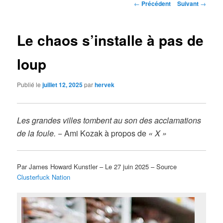
Navigation
←
Précédent
Suivant
→
des
articles
Le chaos s’installe à pas de
loup
Publié le
juillet 12, 2025
par
hervek
Les grandes villes tombent au son des acclamations
de la foule. −
Ami Kozak à propos de
« X »
Par James Howard Kunstler – Le 27 juin 2025 – Source
Clusterfuck Nation