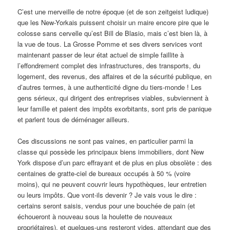
C’est une merveille de notre époque (et de son zeitgeist ludique)
que les New-Yorkais puissent choisir un maire encore pire que le
colosse sans cervelle qu’est Bill de Blasio, mais c’est bien là, à
la vue de tous. La Grosse Pomme et ses divers services vont
maintenant passer de leur état actuel de simple faillite à
l’effondrement complet des infrastructures, des transports, du
logement, des revenus, des affaires et de la sécurité publique, en
d’autres termes, à une authenticité digne du tiers-monde ! Les
gens sérieux, qui dirigent des entreprises viables, subviennent à
leur famille et paient des impôts exorbitants, sont pris de panique
et parlent tous de déménager ailleurs.
Ces discussions ne sont pas vaines, en particulier parmi la
classe qui possède les principaux biens immobiliers, dont New
York dispose d’un parc effrayant et de plus en plus obsolète : des
centaines de gratte-ciel de bureaux occupés à 50 % (voire
moins), qui ne peuvent couvrir leurs hypothèques, leur entretien
ou leurs impôts. Que vont-ils devenir ? Je vais vous le dire :
certains seront saisis, vendus pour une bouchée de pain (et
échoueront à nouveau sous la houlette de nouveaux
propriétaires), et quelques-uns resteront vides, attendant que des