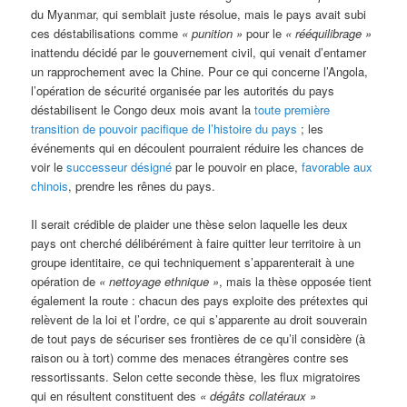
du Myanmar, qui semblait juste résolue, mais le pays avait subi
ces déstabilisations comme
«
punition »
pour le
«
rééquilibrage »
inattendu décidé par le gouvernement civil, qui venait d’entamer
un rapprochement avec la Chine. Pour ce qui concerne l’Angola,
l’opération de sécurité organisée par les autorités du pays
déstabilisent le Congo deux mois avant la
toute première
transition de pouvoir pacifique de l’histoire du pays
; les
événements qui en découlent pourraient réduire les chances de
voir le
successeur désigné
par le pouvoir en place,
favorable aux
chinois
, prendre les rênes du pays.
Il serait crédible de plaider une thèse selon laquelle les deux
pays ont cherché délibérément à faire quitter leur territoire à un
groupe identitaire, ce qui techniquement s’apparenterait à une
opération de
«
nettoyage ethnique »
, mais la thèse opposée tient
également la route : chacun des pays exploite des prétextes qui
relèvent de la loi et l’ordre, ce qui s’apparente au droit souverain
de tout pays de sécuriser ses frontières de ce qu’il considère (à
raison ou à tort) comme des menaces étrangères contre ses
ressortissants. Selon cette seconde thèse, les flux migratoires
qui en résultent constituent des
«
dégâts collatéraux »