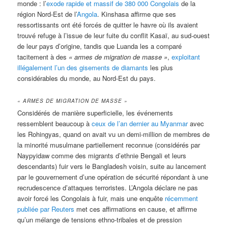
monde : l’
exode rapide et massif de 380 000 Congolais
de la
région Nord-Est de l’
Angola
. Kinshasa affirme que ses
ressortissants ont été forcés de quitter le havre où ils avaient
trouvé refuge à l’issue de leur fuite du conflit Kasaï, au sud-ouest
de leur pays d’origine, tandis que Luanda les a comparé
tacitement à des
«
armes de migration de masse »
,
exploitant
illégalement l’un des gisements de diamants
les plus
considérables du monde, au Nord-Est du pays.
« ARMES DE MIGRATION DE MASSE »
Considérés de manière superficielle, les événements
ressemblent beaucoup à
ceux de l’an dernier au Myanmar
avec
les Rohingyas, quand on avait vu un demi-million de membres de
la minorité musulmane partiellement reconnue (considérés par
Naypyidaw comme des migrants d’ethnie Bengali et leurs
descendants) fuir vers le Bangladesh voisin, suite au lancement
par le gouvernement d’une opération de sécurité répondant à une
recrudescence d’attaques terroristes. L’Angola déclare ne pas
avoir forcé les Congolais à fuir, mais une enquête
récemment
publiée par Reuters
met ces affirmations en cause, et affirme
qu’un mélange de tensions ethno-tribales et de pression