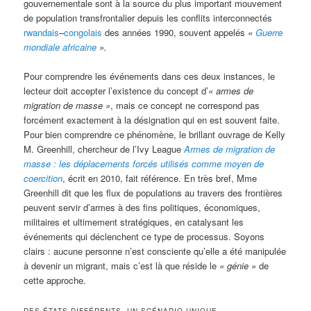
gouvernementale sont à la source du plus important mouvement
de population transfrontalier depuis les conflits interconnectés
rwandais
–
congolais
des années 1990, souvent appelés
«
Guerre
mondiale africaine
».
Pour comprendre les événements dans ces deux instances, le
lecteur doit accepter l’existence du concept d’
« a
rmes de
migration de masse »
, mais ce concept ne correspond pas
forcément exactement à la désignation qui en est souvent faite.
Pour bien comprendre ce phénomène, le brillant ouvrage de Kelly
M. Greenhill, chercheur de l’Ivy League
Armes de migration de
masse : les déplacements forcés utilisés comme moyen de
coercition
, écrit en 2010, fait référence. En très bref, Mme
Greenhill dit que les flux de populations au travers des frontières
peuvent servir d’armes à des fins politiques, économiques,
militaires et ultimement stratégiques, en catalysant les
événements qui déclenchent ce type de processus. Soyons
clairs : aucune personne n’est consciente qu’elle a été manipulée
à devenir un migrant, mais c’est là que réside le
«
génie »
de
cette approche.