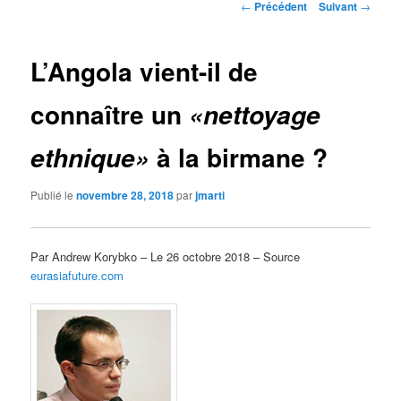
Navigation
←
Précédent
Suivant
→
des
articles
L’Angola vient-il de
connaître un
«nettoyage
à la birmane ?
ethnique»
Publié le
novembre 28, 2018
par
jmarti
Par Andrew Korybko – Le 26 octobre 2018 – Source
eurasiafuture.com