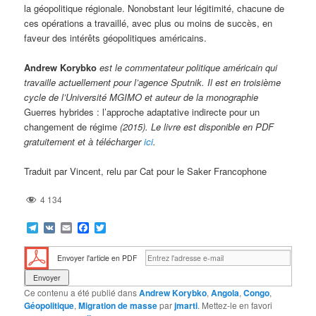
la géopolitique régionale. Nonobstant leur légitimité, chacune de
ces opérations a travaillé, avec plus ou moins de succès, en
faveur des intérêts géopolitiques américains.
Andrew Korybko
est le commentateur politique américain qui
travaille actuellement pour l’agence Sputnik. Il est en troisième
cycle de l’Université MGIMO et auteur de la monographie
Guerres hybrides : l’approche adaptative indirecte pour un
changement de régime
(2015). Le livre est disponible en PDF
gratuitement et à télécharger
ici
.
Traduit par Vincent, relu par Cat pour le Saker Francophone
4 134
Telegram
VK
Email
Facebook
Twitter
Envoyer l'article en PDF
Ce contenu a été publié dans
Andrew Korybko
,
Angola
,
Congo
,
Géopolitique
,
Migration de masse
par
jmarti
. Mettez-le en favori