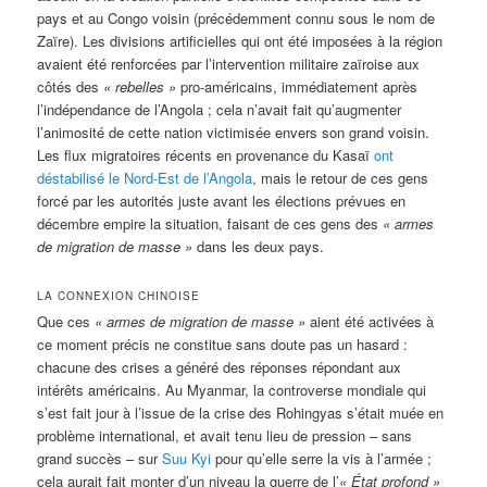
pays et au Congo voisin (précédemment connu sous le nom de
Zaïre). Les divisions artificielles qui ont été imposées à la région
avaient été renforcées par l’intervention militaire zaïroise aux
côtés des
«
rebelles »
pro-américains, immédiatement après
l’indépendance de l’Angola ; cela n’avait fait qu’augmenter
l’animosité de cette nation victimisée envers son grand voisin.
Les flux migratoires récents en provenance du Kasaï
ont
déstabilisé le Nord-Est de l’Angola
, mais le retour de ces gens
forcé par les autorités juste avant les élections prévues en
décembre empire la situation, faisant de ces gens des
« a
rmes
de migration de masse »
dans les deux pays.
LA CONNEXION CHINOISE
Que ces
« a
rmes de migration de masse »
aient été activées à
ce moment précis ne constitue sans doute pas un hasard :
chacune des crises a généré des réponses répondant aux
intérêts américains. Au Myanmar, la controverse mondiale qui
s’est fait jour à l’issue de la crise des Rohingyas s’était muée en
problème international, et avait tenu lieu de pression – sans
grand succès – sur
Suu Kyi
pour qu’elle serre la vis à l’armée ;
cela aurait fait monter d’un niveau la guerre de l’
« É
tat profond »