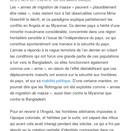
DES ÉTATS DIFFÉRENTS, UN SCÉNARIO UNIQUE
Les
«
armes de migration de masse »
peuvent
«
plausiblement
être niées »
, mais restent tout à fait observables comme Mme
Greenhill le décrit, et ce paradigme explique parfaitement les
conflits en Angola et au Myanmar. Ce dernier pays a hérité d’une
minorité musulmane considérable, concentrée dans une région
frontalière sensible à l’issue de l’indépendance du pays, ce qui
constitue spontanément une menace à la sécurité du pays.
L’armée a répondu à la vague terroriste de l’an dernier en créant
les conditions qui ont forcé une grande partie de ces populations
à fuir vers le Bangladesh, où elles fonctionnent également
comme une
«
arme »
, en raison de l’effet déstabilisant que ces
déplacements massifs ont exercé sur la sécurité aux frontières
du pays, et sur sa
stabilité politique
. D’une certaine manière, on
pourrait dire que les Rohingyas ont été exploités comme
« a
rmes
de migration de masse »
, aussi bien contre le Myanmar que
contre le Bangladesh.
Pour en revenir à l’Angola, les frontières arbitraires imposées à
l’époque coloniale, et héritées par la suite, ont séparé des tribus
qui avant cela avait interagi pendant des siècles, ce qui a fini par
aboutir en la création partielle d’identités composites dans ce