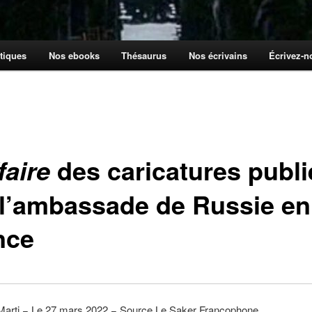
tiques
Nos ebooks
Thésaurus
Nos écrivains
Écrivez-
des caricatures publ
faire
 l’ambassade de Russie en
nce
Marti − Le 27 mars 2022 − Source Le Saker Francophone