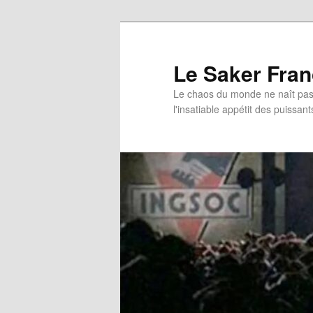
Aller
au
contenu
Le Saker Fra
principal
Le chaos du monde ne naît pas 
l'insatiable appétit des puissant