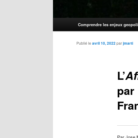
Menu
Comprendre les enjeux geopoli
principal
Publié le
avril 10, 2022
par
jmarti
L’
Af
par
Fra
Par Jose 