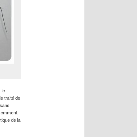
 le
 traité de
 sans
écemment,
tique de la