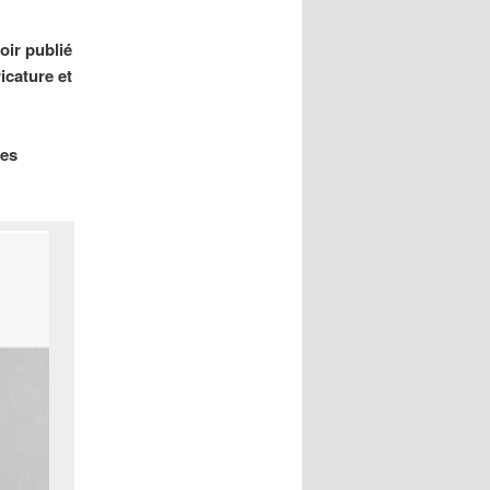
oir publié
icature et
res