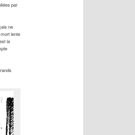
bliées par
çais ne
 mort lente
est la
mpte
grands