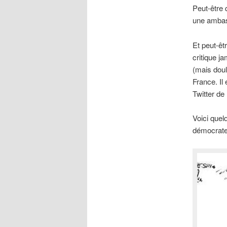
Peut-être 
une ambas
Et peut-êt
critique j
(mais doul
France. Il
Twitter de
Voici quel
démocrate