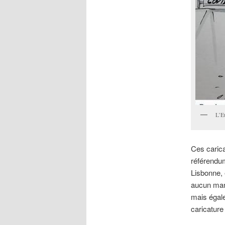
L’E
Ces carica
référendum
Lisbonne, 
aucun mand
mais égale
caricature