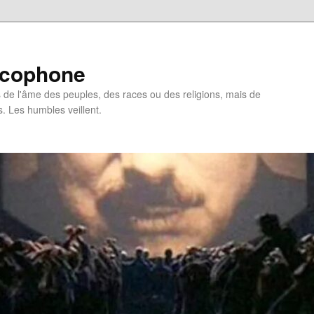
ncophone
de l'âme des peuples, des races ou des religions, mais de
s. Les humbles veillent.