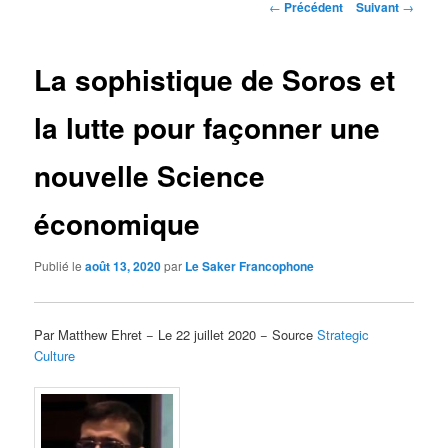
Navigation
←
Précédent
Suivant
→
des
articles
La sophistique de Soros et
la lutte pour façonner une
nouvelle Science
économique
Publié le
août 13, 2020
par
Le Saker Francophone
Par Matthew Ehret − Le 22 juillet 2020 − Source
Strategic
Culture