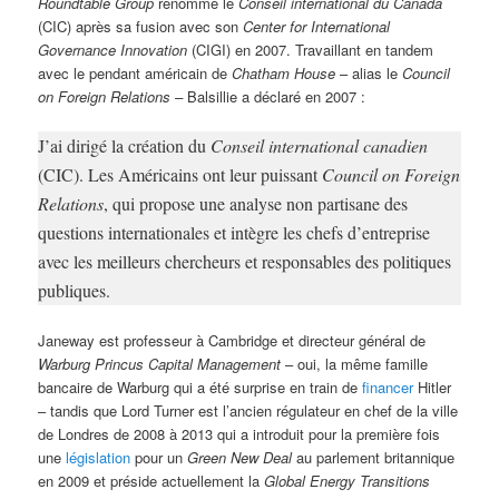
Roundtable Group
renommé le
Conseil international du Canada
(CIC) après sa fusion avec son
Center for International
Governance Innovation
(CIGI) en 2007. Travaillant en tandem
avec le pendant américain de
Chatham House
– alias le
Council
on Foreign Relations –
Balsillie a déclaré en 2007 :
J’ai dirigé la création du
Conseil international canadien
(CIC). Les Américains ont leur puissant
Council on Foreign
Relations
, qui propose une analyse non partisane des
questions internationales et intègre les chefs d’entreprise
avec les meilleurs chercheurs et responsables des politiques
publiques.
Janeway est professeur à Cambridge et directeur général de
Warburg Princus Capital Management
– oui, la même famille
bancaire de Warburg qui a été surprise en train de
financer
Hitler
– tandis que Lord Turner est l’ancien régulateur en chef de la ville
de Londres de 2008 à 2013 qui a introduit pour la première fois
une
législation
pour un
Green New Deal
au parlement britannique
en 2009 et préside actuellement la
Global Energy Transitions