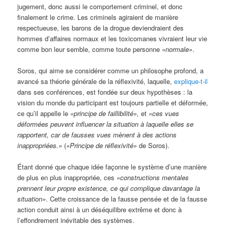
jugement, donc aussi le comportement criminel, et donc
finalement le crime. Les criminels agiraient de manière
respectueuse, les barons de la drogue deviendraient des
hommes d’affaires normaux et les toxicomanes vivraient leur vie
comme bon leur semble, comme toute personne
«normale»
.
Soros, qui aime se considérer comme un philosophe profond, a
avancé sa théorie générale de la réflexivité, laquelle,
explique-t-il
dans ses conférences, est fondée sur deux hypothèses : la
vision du monde du participant est toujours partielle et déformée,
ce qu’il appelle le
«principe de faillibilité»,
et
«ces vues
déformées peuvent influencer la situation à laquelle elles se
rapportent, car de fausses vues mènent à des actions
inappropriées.»
(
«Principe de réflexivité»
de Soros).
Étant donné que chaque idée façonne le système d’une manière
de plus en plus inappropriée, ces
«constructions mentales
prennent leur propre existence, ce qui complique davantage la
situation»
. Cette croissance de la fausse pensée et de la fausse
action conduit ainsi à un déséquilibre extrême et donc à
l’effondrement inévitable des systèmes.