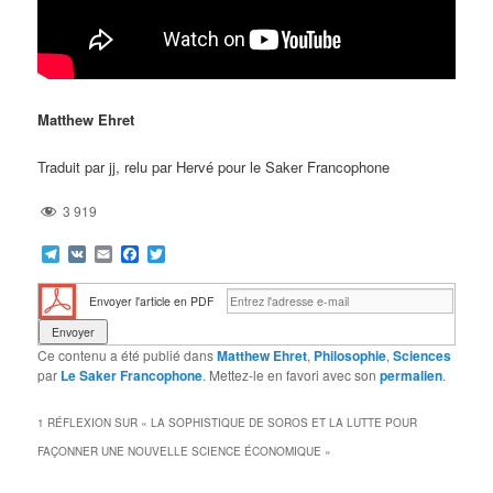
Matthew Ehret
Traduit par jj, relu par Hervé pour le Saker Francophone
3 919
Telegram
VK
Email
Facebook
Twitter
Envoyer l'article en PDF
Ce contenu a été publié dans
Matthew Ehret
,
Philosophie
,
Sciences
par
Le Saker Francophone
. Mettez-le en favori avec son
permalien
.
1 RÉFLEXION SUR «
LA SOPHISTIQUE DE SOROS ET LA LUTTE POUR
FAÇONNER UNE NOUVELLE SCIENCE ÉCONOMIQUE
»