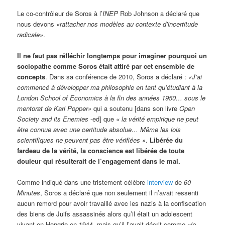
Le co-contrôleur de Soros à l’
INEP
Rob Johnson a déclaré que
nous devons
«rattacher nos modèles au contexte d’incertitude
radicale»
.
Il ne faut pas réfléchir longtemps pour imaginer pourquoi un
sociopathe comme Soros était attiré par cet ensemble de
concepts
. Dans sa conférence de 2010, Soros a déclaré :
«J’ai
commencé à développer ma philosophie en tant qu’étudiant à la
London School of Economics à la fin des années 1950… sous le
mentorat de Karl Popper»
qui a soutenu [dans son livre
Open
Society and its Enemies
-ed] que
« la vérité empirique ne peut
être connue avec une certitude absolue… Même les lois
scientifiques ne peuvent pas être vérifiées »
.
Libérée du
fardeau de la vérité, la conscience est libérée de toute
douleur qui résulterait de l’engagement dans le mal.
Comme indiqué dans une tristement célèbre
interview
de
60
Minutes
, Soros a déclaré que non seulement il n’avait ressenti
aucun remord pour avoir travaillé avec les nazis à la confiscation
des biens de Juifs assassinés alors qu’il était un adolescent
vivant en Hongrie en 1944, mais qu’il l’avait décrit comme
«le