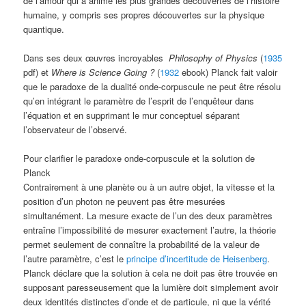
de l’amour qui a animé les plus grandes découvertes de l’histoire
humaine, y compris ses propres découvertes sur la physique
quantique.
Dans ses deux œuvres incroyables
Philosophy of Physics
(
1935
pdf) et
Where is Science Going ?
(
1932
ebook) Planck fait valoir
que le paradoxe de la dualité onde-corpuscule ne peut être résolu
qu’en intégrant le paramètre de l’esprit de l’enquêteur dans
l’équation et en supprimant le mur conceptuel séparant
l’observateur de l’observé.
Pour clarifier le paradoxe onde-corpuscule et la solution de
Planck
Contrairement à une planète ou à un autre objet, la vitesse et la
position d’un photon ne peuvent pas être mesurées
simultanément. La mesure exacte de l’un des deux paramètres
entraîne l’impossibilité de mesurer exactement l’autre, la théorie
permet seulement de connaître la probabilité de la valeur de
l’autre paramètre, c’est le
principe d’incertitude de Heisenberg
.
Planck déclare que la solution à cela ne doit pas être trouvée en
supposant paresseusement que la lumière doit simplement avoir
deux identités distinctes d’onde et de particule, ni que la vérité