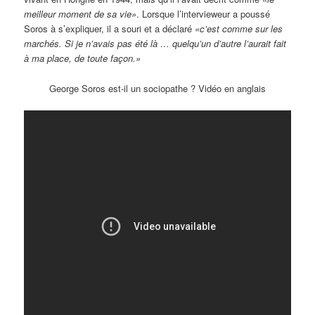
meilleur moment de sa vie»
. Lorsque l’intervieweur a poussé
Soros à s’expliquer, il a souri et a déclaré
«c’est comme sur les
marchés. Si je n’avais pas été là … quelqu’un d’autre l’aurait fait
à ma place, de toute façon.»
George Soros est-il un sociopathe ? Vidéo en anglais