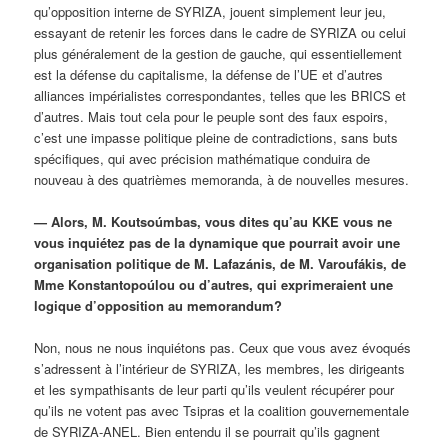
qu’opposition interne de SYRIZA, jouent simplement leur jeu,
essayant de retenir les forces dans le cadre de SYRIZA ou celui
plus généralement de la gestion de gauche, qui essentiellement
est la défense du capitalisme, la défense de l’UE et d’autres
alliances impérialistes correspondantes, telles que les BRICS et
d’autres. Mais tout cela pour le peuple sont des faux espoirs,
c’est une impasse politique pleine de contradictions, sans buts
spécifiques, qui avec précision mathématique conduira de
nouveau à des quatrièmes memoranda, à de nouvelles mesures.
— Alors, M. Koutsoúmbas, vous dites qu’au KKE vous ne
vous inquiétez pas de la dynamique que pourrait avoir une
organisation politique de M. Lafazánis, de M. Varoufákis, de
Mme Konstantopoúlou ou d’autres, qui exprimeraient une
logique d’opposition au memorandum?
Non, nous ne nous inquiétons pas. Ceux que vous avez évoqués
s’adressent à l’intérieur de SYRIZA, les membres, les dirigeants
et les sympathisants de leur parti qu’ils veulent récupérer pour
qu’ils ne votent pas avec Tsipras et la coalition gouvernementale
de SYRIZA-ANEL. Bien entendu il se pourrait qu’ils gagnent