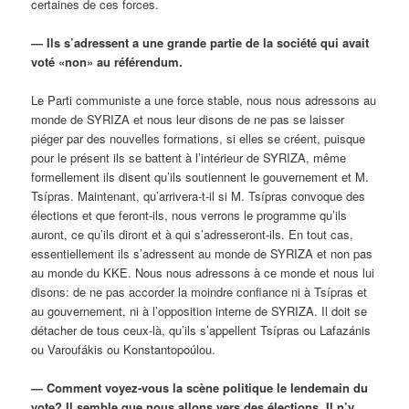
certaines de ces forces.
— Ils s’adressent a une grande partie de la société qui avait
voté «non» au référendum.
Le Parti communiste a une force stable, nous nous adressons au
monde de SYRIZA et nous leur disons de ne pas se laisser
piéger par des nouvelles formations, si elles se créent, puisque
pour le présent ils se battent à l’intérieur de SYRIZA, même
formellement ils disent qu’ils soutiennent le gouvernement et M.
Tsípras. Maintenant, qu’arrivera-t-il si M. Tsípras convoque des
élections et que feront-ils, nous verrons le programme qu’ils
auront, ce qu’ils diront et à qui s’adresseront-ils. En tout cas,
essentiellement ils s’adressent au monde de SYRIZA et non pas
au monde du KKE. Nous nous adressons à ce monde et nous lui
disons: de ne pas accorder la moindre confiance ni à Tsípras et
au gouvernement, ni à l’opposition interne de SYRIZA. Il doit se
détacher de tous ceux-là, qu’ils s’appellent Tsípras ou Lafazánis
ou Varoufákis ou Konstantopoúlou.
— Comment voyez-vous la scène politique le lendemain du
vote? Il semble que nous allons vers des élections. Il n’y