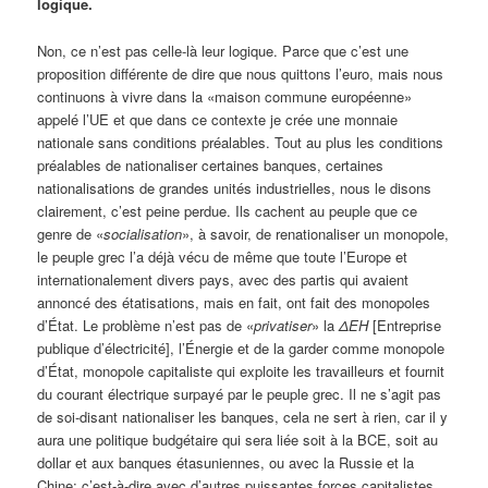
logique.
Non, ce n’est pas celle-là leur logique. Parce que c’est une
proposition différente de dire que nous quittons l’euro, mais nous
continuons à vivre dans la «maison commune européenne»
appelé l’UE et que dans ce contexte je crée une monnaie
nationale sans conditions préalables. Tout au plus les conditions
préalables de nationaliser certaines banques, certaines
nationalisations de grandes unités industrielles, nous le disons
clairement, c’est peine perdue. Ils cachent au peuple que ce
genre de «
socialisation
», à savoir, de renationaliser un monopole,
le peuple grec l’a déjà vécu de même que toute l’Europe et
internationalement divers pays, avec des partis qui avaient
annoncé des étatisations, mais en fait, ont fait des monopoles
d’État. Le problème n’est pas de «
privatiser
» la
ΔΕΗ
[Entreprise
publique d’électricité], l’Énergie et de la garder comme monopole
d’État, monopole capitaliste qui exploite les travailleurs et fournit
du courant électrique surpayé par le peuple grec. Il ne s’agit pas
de soi-disant nationaliser les banques, cela ne sert à rien, car il y
aura une politique budgétaire qui sera liée soit à la BCE, soit au
dollar et aux banques étasuniennes, ou avec la Russie et la
Chine; c’est-à-dire avec d’autres puissantes forces capitalistes