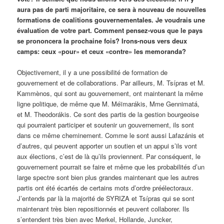
aura pas de parti majoritaire, ce sera à nouveau de nouvelles
formations de coalitions gouvernementales. Je voudrais une
évaluation de votre part. Comment pensez-vous que le pays
se prononcera la prochaine fois? Irons-nous vers deux
camps: ceux «pour» et ceux «contre» les memoranda?
Objectivement, il y a une possibilité de formation de
gouvernement et de collaborations. Par ailleurs, M. Tsípras et M.
Kammènos, qui sont au gouvernement, ont maintenant la même
ligne politique, de même que M. Méïmarákis, Mme Gennimatá,
et M. Theodorákis. Ce sont des partis de la gestion bourgeoise
qui pourraient participer et soutenir un gouvernement, ils sont
dans ce même cheminement. Comme le sont aussi Lafazánis et
d’autres, qui peuvent apporter un soutien et un appui s’ils vont
aux élections, c’est de là qu’ils proviennent. Par conséquent, le
gouvernement pourrait se faire et même que les probabilités d’un
large spectre sont bien plus grandes maintenant que les autres
partis ont été écartés de certains mots d’ordre préélectoraux.
J’entends par là la majorité de SYRIZA et Tsípras qui se sont
maintenant très bien repositionnés et peuvent collaborer. Ils
s’entendent très bien avec Merkel, Hollande, Juncker,