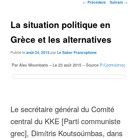
Navigation
←
Précédent
Suivant
→
des
articles
La situation politique en
Grèce et les alternatives
Publié le
août 24, 2015
par
Le Saker Francophone
Par Alex Moumbaris – Le 23 août 2015 – Source
Ριζοσπάστης
Le secrétaire général du Comité
central du KKE [Parti communiste
grec], Dimítris Koutsoúmbas, dans