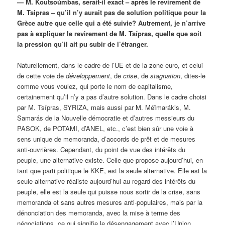
— M. Koutsoúmbas, serait-il exact – après le revirement de
M. Tsipras – qu’il n’y aurait pas de solution politique pour la
Grèce autre que celle qui a été suivie? Autrement, je n’arrive
pas à expliquer le revirement de M. Tsípras, quelle que soit
la pression qu’il ait pu subir de l’étranger.
Naturellement, dans le cadre de l’UE et de la zone euro, et celui
de cette voie de
développement
, de
crise
, de
stagnation
, dites-le
comme vous voulez, qui porte le nom de capitalisme,
certainement qu’il n’y a pas d’autre solution. Dans le cadre choisi
par M. Tsípras, SYRIZA, mais aussi par M. Méïmarákis, M.
Samarás de la Nouvelle démocratie et d’autres messieurs du
PASOK, de POTAMI, d’ANEL, etc., c’est bien sûr une voie à
sens unique de memoranda, d’accords de prêt et de mesures
anti-ouvrières. Cependant, du point de vue des intérêts du
peuple, une alternative existe. Celle que propose aujourd’hui, en
tant que parti politique le KKE, est la seule alternative. Elle est la
seule alternative réaliste aujourd’hui au regard des intérêts du
peuple, elle est la seule qui puisse nous sortir de la crise, sans
memoranda et sans autres mesures anti-populaires, mais par la
dénonciation des memoranda, avec la mise à terme des
négociations, ce qui signifie le désengagement avec l’Union