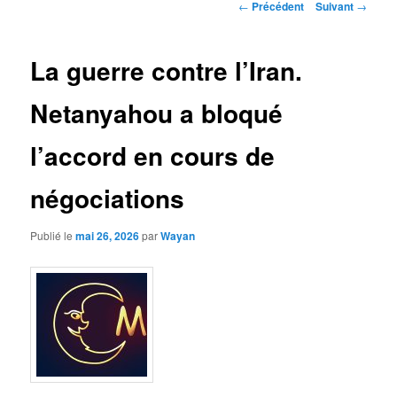
Navigation
←
Précédent
Suivant
→
des
articles
La guerre contre l’Iran.
Netanyahou a bloqué
l’accord en cours de
négociations
Publié le
mai 26, 2026
par
Wayan