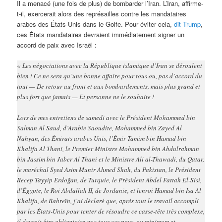
Il a menacé (une fois de plus) de bombarder l’Iran. L’Iran, affirme-
t-il, exercerait alors des représailles contre les mandataires
arabes des États-Unis dans le Golfe. Pour éviter cela,
dit Trump
,
ces États mandataires devraient immédiatement signer un
accord de paix avec Israël :
« Les négociations avec la République islamique d’Iran se déroulent
bien ! Ce ne sera qu’une bonne affaire pour tous ou, pas d’accord du
tout — De retour au front et aux bombardements, mais plus grand et
plus fort que jamais — Et personne ne le souhaite !
Lors de mes entretiens de samedi avec le Président Mohammed bin
Salman Al Saud, d’Arabie Saoudite, Mohammed bin Zayed Al
Nahyan, des Émirats arabes Unis, l’Émir Tamim bin Hamad bin
Khalifa Al Thani, le Premier Ministre Mohammed bin Abdulrahman
bin Jassim bin Jaber Al Thani et le Ministre Ali al-Thawadi, du Qatar,
le maréchal Syed Asim Munir Ahmed Shah, du Pakistan, le Président
Recep Tayyip Erdoğan, de Turquie, le Président Abdel Fattah El-Sisi,
d’Égypte, le Roi Abdallah II, de Jordanie, et lenroi Hamad bin Isa Al
Khalifa, de Bahreïn, j’ai déclaré que, après tout le travail accompli
par les États-Unis pour tenter de résoudre ce casse-tête très complexe,
il devrait être obligatoire que tous ces pays, au minimum et