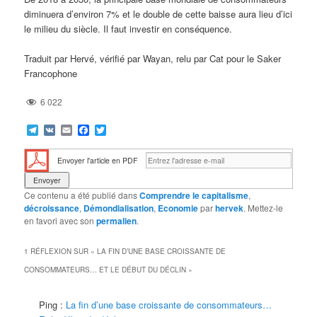
diminuera d’environ 7% et le double de cette baisse aura lieu d’ici
le milieu du siècle. Il faut investir en conséquence.
Traduit par Hervé, vérifié par Wayan, relu par Cat pour le Saker
Francophone
6 022
Telegram
VK
Email
Facebook
Twitter
Envoyer l'article en PDF
Ce contenu a été publié dans
Comprendre le capitalisme
,
décroissance
,
Démondialisation
,
Economie
par
hervek
. Mettez-le
en favori avec son
permalien
.
1 RÉFLEXION SUR «
LA FIN D’UNE BASE CROISSANTE DE
CONSOMMATEURS… ET LE DÉBUT DU DÉCLIN
»
Ping :
La fin d’une base croissante de consommateurs…