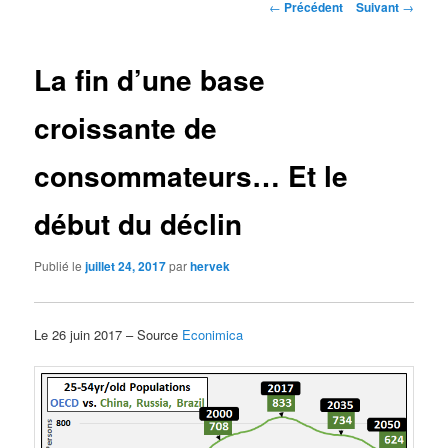
Navigation
←
Précédent
Suivant
→
des
articles
La fin d’une base
croissante de
consommateurs… Et le
début du déclin
Publié le
juillet 24, 2017
par
hervek
Le 26 juin 2017 – Source
Econimica