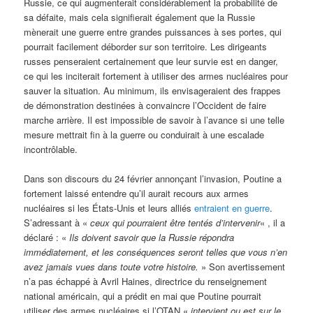
Russie, ce qui augmenterait considérablement la probabilité de
sa défaite, mais cela signifierait également que la Russie
mènerait une guerre entre grandes puissances à ses portes, qui
pourrait facilement déborder sur son territoire. Les dirigeants
russes penseraient certainement que leur survie est en danger,
ce qui les inciterait fortement à utiliser des armes nucléaires pour
sauver la situation. Au minimum, ils envisageraient des frappes
de démonstration destinées à convaincre l’Occident de faire
marche arrière. Il est impossible de savoir à l’avance si une telle
mesure mettrait fin à la guerre ou conduirait à une escalade
incontrôlable.
Dans son discours du 24 février annonçant l’invasion, Poutine a
fortement laissé entendre qu’il aurait recours aux armes
nucléaires si les États-Unis et leurs alliés
entraient en guerre
.
S’adressant à «
ceux qui pourraient être tentés d’intervenir
« , il a
déclaré : «
Ils doivent savoir que la Russie répondra
immédiatement, et les conséquences seront telles que vous n’en
avez jamais vues dans toute votre histoire.
» Son avertissement
n’a pas échappé à Avril Haines, directrice du renseignement
national américain, qui a prédit en mai que Poutine pourrait
utiliser des armes nucléaires si l’OTAN «
intervient ou est sur le