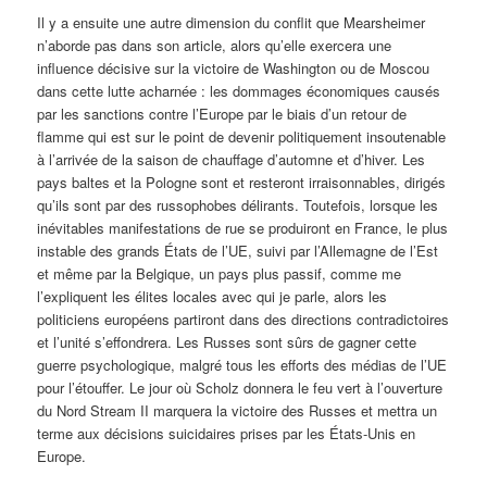
Il y a ensuite une autre dimension du conflit que Mearsheimer
n’aborde pas dans son article, alors qu’elle exercera une
influence décisive sur la victoire de Washington ou de Moscou
dans cette lutte acharnée : les dommages économiques causés
par les sanctions contre l’Europe par le biais d’un retour de
flamme qui est sur le point de devenir politiquement insoutenable
à l’arrivée de la saison de chauffage d’automne et d’hiver. Les
pays baltes et la Pologne sont et resteront irraisonnables, dirigés
qu’ils sont par des russophobes délirants. Toutefois, lorsque les
inévitables manifestations de rue se produiront en France, le plus
instable des grands États de l’UE, suivi par l’Allemagne de l’Est
et même par la Belgique, un pays plus passif, comme me
l’expliquent les élites locales avec qui je parle, alors les
politiciens européens partiront dans des directions contradictoires
et l’unité s’effondrera. Les Russes sont sûrs de gagner cette
guerre psychologique, malgré tous les efforts des médias de l’UE
pour l’étouffer. Le jour où Scholz donnera le feu vert à l’ouverture
du Nord Stream II marquera la victoire des Russes et mettra un
terme aux décisions suicidaires prises par les États-Unis en
Europe.