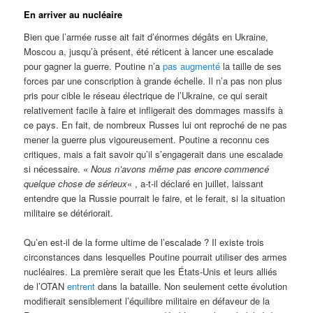
En arriver au nucléaire
Bien que l’armée russe ait fait d’énormes dégâts en Ukraine,
Moscou a, jusqu’à présent, été réticent à lancer une escalade
pour gagner la guerre. Poutine n’a
pas augmenté
la taille de ses
forces par une conscription à grande échelle. Il n’a pas non plus
pris pour cible le réseau électrique de l’Ukraine, ce qui serait
relativement facile à faire et infligerait des dommages massifs à
ce pays. En fait, de nombreux Russes lui ont reproché de ne pas
mener la guerre plus vigoureusement. Poutine a reconnu ces
critiques, mais a fait savoir qu’il s’engagerait dans une escalade
si nécessaire. «
Nous n’avons même pas encore commencé
quelque chose de sérieux
« , a-t-il déclaré en juillet, laissant
entendre que la Russie pourrait le faire, et le ferait, si la situation
militaire se détériorait.
Qu’en est-il de la forme ultime de l’escalade ? Il existe trois
circonstances dans lesquelles Poutine pourrait utiliser des armes
nucléaires. La première serait que les États-Unis et leurs alliés
de l’OTAN
entrent
dans la bataille. Non seulement cette évolution
modifierait sensiblement l’équilibre militaire en défaveur de la