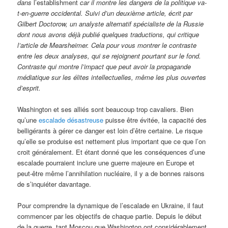
dans
l’establishment
car il montre les dangers de la politique va-
t-en-guerre occidental. Suivi d’un deuxième article, écrit par
Gilbert Doctorow, un analyste alternatif spécialiste de la Russie
dont nous avons déjà publié quelques traductions, qui critique
l’article de Mearsheimer. Cela pour vous montrer le contraste
entre les deux analyses, qui se rejoignent pourtant sur le fond.
Contraste qui montre l’impact que peut avoir la propagande
médiatique sur les élites intellectuelles, même les plus ouvertes
d’esprit.
Washington et ses alliés sont beaucoup trop cavaliers. Bien
qu’une
escalade désastreuse
puisse être évitée, la capacité des
belligérants à gérer ce danger est loin d’être certaine. Le risque
qu’elle se produise est nettement plus important que ce que l’on
croit généralement. Et étant donné que les conséquences d’une
escalade pourraient inclure une guerre majeure en Europe et
peut-être même l’annihilation nucléaire, il y a de bonnes raisons
de s’inquiéter davantage.
Pour comprendre la dynamique de l’escalade en Ukraine, il faut
commencer par les objectifs de chaque partie. Depuis le début
de la guerre, tant Moscou que Washington ont considérablement