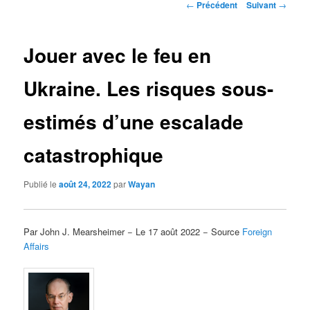
Navigation
←
Précédent
Suivant
→
des
articles
Jouer avec le feu en
Ukraine. Les risques sous-
estimés d’une escalade
catastrophique
Publié le
août 24, 2022
par
Wayan
Par John J. Mearsheimer − Le 17 août 2022 − Source
Foreign
Affairs