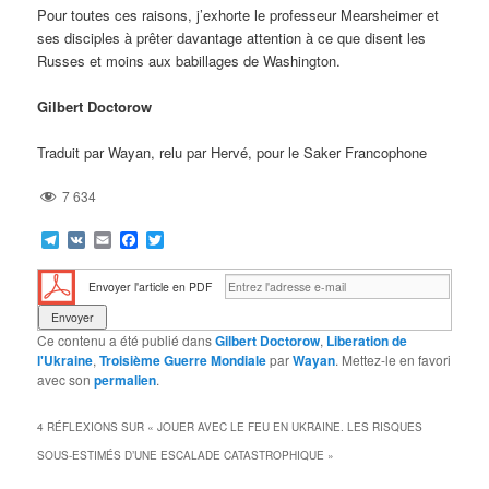
Pour toutes ces raisons, j’exhorte le professeur Mearsheimer et
ses disciples à prêter davantage attention à ce que disent les
Russes et moins aux babillages de Washington.
Gilbert Doctorow
Traduit par Wayan, relu par Hervé, pour le Saker Francophone
7 634
Telegram
VK
Email
Facebook
Twitter
Envoyer l'article en PDF
Ce contenu a été publié dans
Gilbert Doctorow
,
Liberation de
l'Ukraine
,
Troisième Guerre Mondiale
par
Wayan
. Mettez-le en favori
avec son
permalien
.
4 RÉFLEXIONS SUR «
JOUER AVEC LE FEU EN UKRAINE. LES RISQUES
SOUS-ESTIMÉS D’UNE ESCALADE CATASTROPHIQUE
»