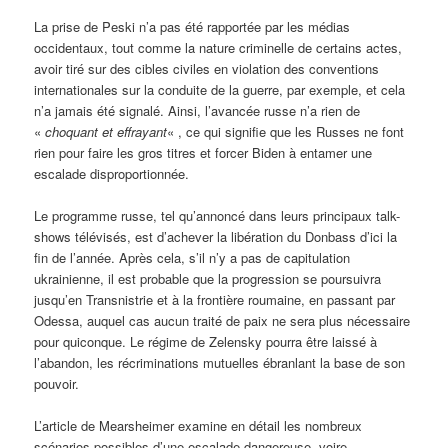
La prise de Peski n’a pas été rapportée par les médias
occidentaux, tout comme la nature criminelle de certains actes,
avoir tiré sur des cibles civiles en violation des conventions
internationales sur la conduite de la guerre, par exemple, et cela
n’a jamais été signalé. Ainsi, l’avancée russe n’a rien de
«
choquant et effrayant
« , ce qui signifie que les Russes ne font
rien pour faire les gros titres et forcer Biden à entamer une
escalade disproportionnée.
Le programme russe, tel qu’annoncé dans leurs principaux talk-
shows télévisés, est d’achever la libération du Donbass d’ici la
fin de l’année. Après cela, s’il n’y a pas de capitulation
ukrainienne, il est probable que la progression se poursuivra
jusqu’en Transnistrie et à la frontière roumaine, en passant par
Odessa, auquel cas aucun traité de paix ne sera plus nécessaire
pour quiconque. Le régime de Zelensky pourra être laissé à
l’abandon, les récriminations mutuelles ébranlant la base de son
pouvoir.
L’article de Mearsheimer examine en détail les nombreux
scénarios possibles d’une escalade dangereuse, voire