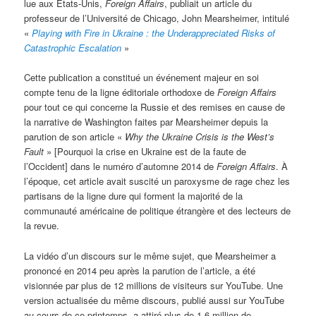
lue aux États-Unis,
Foreign Affairs
, publiait un article du
professeur de l’Université de Chicago, John Mearsheimer, intitulé
«
Playing with Fire in Ukraine : the Underappreciated Risks of
Catastrophic Escalation
»
Cette publication a constitué un événement majeur en soi
compte tenu de la ligne éditoriale orthodoxe de
Foreign Affairs
pour tout ce qui concerne la Russie et des remises en cause de
la narrative de Washington faites par Mearsheimer depuis la
parution de son article «
Why the Ukraine Crisis is the West’s
Fault
» [Pourquoi la crise en Ukraine est de la faute de
l’Occident] dans le numéro d’automne 2014 de
Foreign Affairs
. À
l’époque, cet article avait suscité un paroxysme de rage chez les
partisans de la ligne dure qui forment la majorité de la
communauté américaine de politique étrangère et des lecteurs de
la revue.
La vidéo d’un discours sur le même sujet, que Mearsheimer a
prononcé en 2014 peu après la parution de l’article, a été
visionnée par plus de 12 millions de visiteurs sur YouTube. Une
version actualisée du même discours, publié aussi sur YouTube
au cours de ce printemps, a attiré plus de 1,6 million de