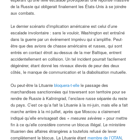
de la Russie qui obligerait finalement les États-Unis à se joindre
aux combats.
Le dernier scénario d’implication américaine est celui d’une
escalade involontaire : sans le vouloir, Washington est entraîné
dans la guerre par un événement imprévu qui s’amplifie. Peut-
être que des avions de chasse américains et russes, qui sont
entrés en contact étroit au-dessus de la mer Baltique, entrent
accidentellement en collision. Un tel incident pourrait facilement
dégénérer, étant donné les niveaux élevés de peur des deux
côtés, le manque de communication et la diabolisation mutuelle.
Ou peut-être la Lituanie
bloquera-t-elle
le passage des
marchandises sanctionnées qui traversent son territoire pour se
rendre de Russie à Kaliningrad, l’enclave russe séparée du reste
du pays. C’est ce qu’a fait la Lituanie à la mi-juin, mais elle a fait
marche arrière à la mi-juillet, après que Moscou a clairement
indiqué qu’elle envisageait des «
mesures sévères
» pour mettre
fin à ce qu’elle considère comme un blocus illégal. Le ministère
lituanien des affaires étrangères a toutefois refusé de lever
complètement le blocus. La Lituanie étant
membre de l’OTAN
,