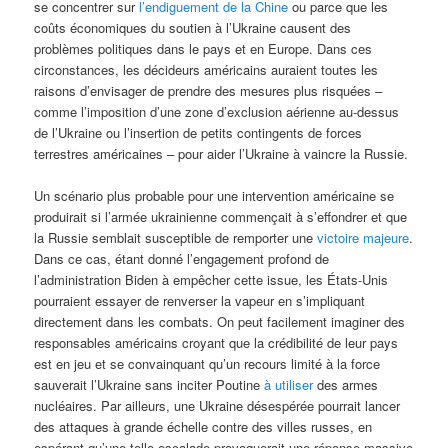
se concentrer sur
l’endiguement de la Chine
ou parce que les
coûts économiques du soutien à l’Ukraine causent des
problèmes politiques dans le pays et en Europe. Dans ces
circonstances, les décideurs américains auraient toutes les
raisons d’envisager de prendre des mesures plus risquées –
comme l’imposition d’une zone d’exclusion aérienne au-dessus
de l’Ukraine ou l’insertion de petits contingents de forces
terrestres américaines – pour aider l’Ukraine à vaincre la Russie.
Un scénario plus probable pour une intervention américaine se
produirait si l’armée ukrainienne commençait à s’effondrer et que
la Russie semblait susceptible de remporter une
victoire majeure
.
Dans ce cas, étant donné l’engagement profond de
l’administration Biden à empêcher cette issue, les États-Unis
pourraient essayer de renverser la vapeur en s’impliquant
directement dans les combats. On peut facilement imaginer des
responsables américains croyant que la crédibilité de leur pays
est en jeu et se convainquant qu’un recours limité à la force
sauverait l’Ukraine sans inciter Poutine
à utiliser
des armes
nucléaires. Par ailleurs, une Ukraine désespérée pourrait lancer
des attaques à grande échelle contre des villes russes, en
espérant qu’une telle escalade provoquerait une réponse massive