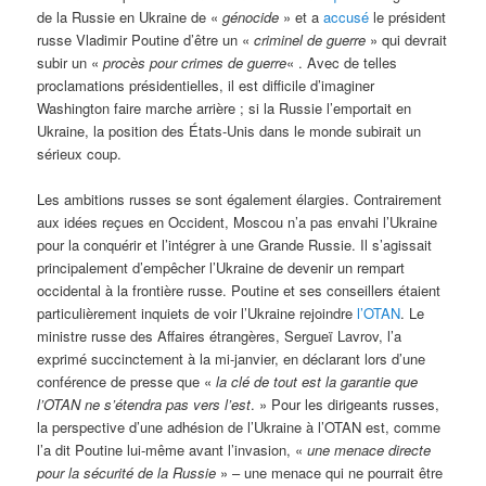
de la Russie en Ukraine de «
génocide
» et a
accusé
le président
russe Vladimir Poutine d’être un «
criminel de guerre
» qui devrait
subir un «
procès pour crimes de guerre
« . Avec de telles
proclamations présidentielles, il est difficile d’imaginer
Washington faire marche arrière ; si la Russie l’emportait en
Ukraine, la position des États-Unis dans le monde subirait un
sérieux coup.
Les ambitions russes se sont également élargies. Contrairement
aux idées reçues en Occident, Moscou n’a pas envahi l’Ukraine
pour la conquérir et l’intégrer à une Grande Russie. Il s’agissait
principalement d’empêcher l’Ukraine de devenir un rempart
occidental à la frontière russe. Poutine et ses conseillers étaient
particulièrement inquiets de voir l’Ukraine rejoindre
l’OTAN
. Le
ministre russe des Affaires étrangères, Sergueï Lavrov, l’a
exprimé succinctement à la mi-janvier, en déclarant lors d’une
conférence de presse que «
la clé de tout est la garantie que
l’OTAN ne s’étendra pas vers l’est
. » Pour les dirigeants russes,
la perspective d’une adhésion de l’Ukraine à l’OTAN est, comme
l’a dit Poutine lui-même avant l’invasion, «
une menace directe
pour la sécurité de la Russie
» – une menace qui ne pourrait être