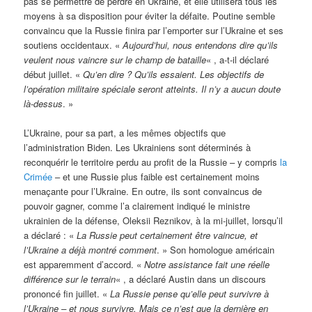
pas se permettre de perdre en Ukraine, et elle utilisera tous les
moyens à sa disposition pour éviter la défaite. Poutine semble
convaincu que la Russie finira par l’emporter sur l’Ukraine et ses
soutiens occidentaux. «
Aujourd’hui, nous entendons dire qu’ils
veulent nous vaincre sur le champ de bataille
« , a-t-il déclaré
début juillet. «
Qu’en dire ? Qu’ils essaient. Les objectifs de
l’opération militaire spéciale seront atteints. Il n’y a aucun doute
là-dessus
. »
L’Ukraine, pour sa part, a les mêmes objectifs que
l’administration Biden. Les Ukrainiens sont déterminés à
reconquérir le territoire perdu au profit de la Russie – y compris
la
Crimée
– et une Russie plus faible est certainement moins
menaçante pour l’Ukraine. En outre, ils sont convaincus de
pouvoir gagner, comme l’a clairement indiqué le ministre
ukrainien de la défense, Oleksii Reznikov, à la mi-juillet, lorsqu’il
a déclaré : «
La Russie peut certainement être vaincue, et
l’Ukraine a déjà montré comment
. » Son homologue américain
est apparemment d’accord. «
Notre assistance fait une réelle
différence sur le terrain
« , a déclaré Austin dans un discours
prononcé fin juillet. «
La Russie pense qu’elle peut survivre à
l’Ukraine – et nous survivre. Mais ce n’est que la dernière en