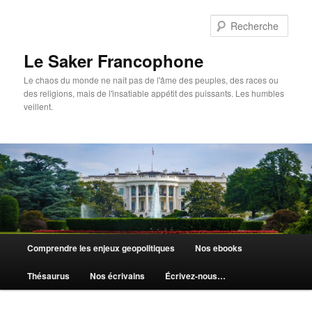
Aller
au
Rech
contenu
principal
Le Saker Francophone
Le chaos du monde ne naît pas de l'âme des peuples, des races ou
des religions, mais de l'insatiable appétit des puissants. Les humbles
veillent.
Menu
Comprendre les enjeux geopolitiques
Nos ebooks
principal
Thésaurus
Nos écrivains
Écrivez-nous…