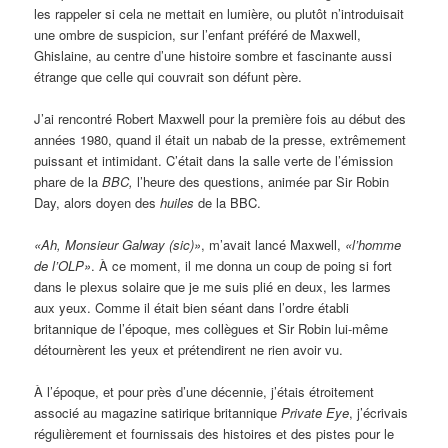
les rappeler si cela ne mettait en lumière, ou plutôt n’introduisait
une ombre de suspicion, sur l’enfant préféré de Maxwell,
Ghislaine, au centre d’une histoire sombre et fascinante aussi
étrange que celle qui couvrait son défunt père.
J’ai rencontré Robert Maxwell pour la première fois au début des
années 1980, quand il était un nabab de la presse, extrêmement
puissant et intimidant. C’était dans la salle verte de l’émission
phare de la
BBC,
l’heure des questions, animée par Sir Robin
Day, alors doyen des
huiles
de la BBC.
«Ah, Monsieur Galway (sic)»
, m’avait lancé Maxwell,
«l’homme
de l’OLP»
. À ce moment, il me donna un coup de poing si fort
dans le plexus solaire que je me suis plié en deux, les larmes
aux yeux. Comme il était bien séant dans l’ordre établi
britannique de l’époque, mes collègues et Sir Robin lui-même
détournèrent les yeux et prétendirent ne rien avoir vu.
À l’époque, et pour près d’une décennie, j’étais étroitement
associé au magazine satirique britannique
Private Eye
, j’écrivais
régulièrement et fournissais des histoires et des pistes pour le