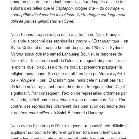
sans, en plus de leur endoctrinement, s’être drogués à l’aide de
substances telles que le
Captagon
, drogue dite
« du courage »
,
susceptible d’enlever les inhibitions. Cette drogue est largement
utilisée par les djihadistes en Syrie.
Nous tenons à rappeler que suite à la tuerie de Nice, François
Hollande a ordonné des représailles
contre « l’État islamique »
en
Syrie. Celles-ci ont causé la mort de plus de 120 civils Syriens
.
Notons aussi qu
e Mohamed Lahouaiej Bouhlel, le terroriste de
Nice, était Tunisien, buvait de l’alcool, mangeait du porc et, c’est
le moins que l’on puisse dire, ne pouvait prétendre pratiquer la
religion musulmane. Son acte aurait très bien pu être
« inspiré »
ou
« récupéré »
par l’État islamique, mais cela n’aurait pas fait
de lui un soldat agissant aux ordres de cette organisation. C’est
significatif. Par conséquent, l’action de représailles ordonnée par
Hollande, n’était pas une
« réponse »
au massacre de Nice. Par
contre, ces représailles pourraient très bien avoir déclenché des
« contres-représailles »
à Saint-Étienne du Rouvray.
Nous avons bien vu que l’état d’urgence, renouvelé, est difficile à
appliquer sur tout le territoire et qu’il est totalement inefficace
contre les loups solitaires, de surcroît prêts à mourir, et qui n’ont