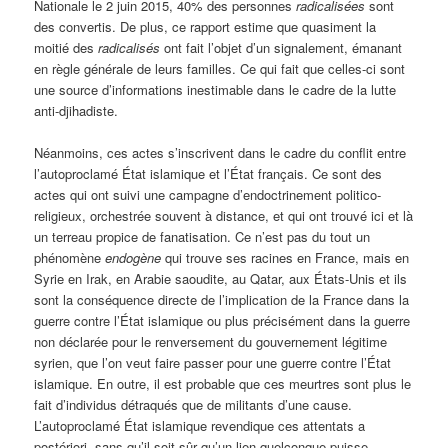
Nationale le 2 juin 2015, 40% des personnes
radicalisées
sont
des convertis. De plus, ce rapport estime que quasiment la
moitié des
radicalisés
ont fait l’objet d’un signalement, émanant
en règle générale de leurs familles. Ce qui fait que celles-ci sont
une source d’informations inestimable dans le cadre de la lutte
anti-djihadiste.
Néanmoins, ces actes s’inscrivent dans le cadre du conflit entre
l’autoproclamé État islamique et l’État français. Ce sont des
actes qui ont suivi une campagne d’endoctrinement politico-
religieux, orchestrée souvent à distance, et qui ont trouvé ici et là
un terreau propice de fanatisation. Ce n’est pas du tout un
phénomène
endogène
qui trouve ses racines en France, mais en
Syrie en Irak, en Arabie saoudite, au Qatar, aux États-Unis et ils
sont la conséquence directe de l’implication de la France dans la
guerre contre l’État islamique ou plus précisément dans la guerre
non déclarée pour le renversement du gouvernement légitime
syrien, que l’on veut faire passer pour une guerre contre l’État
islamique. En outre, il est probable que ces meurtres sont plus le
fait d’individus détraqués que de militants d’une cause.
L’autoproclamé État islamique revendique ces attentats a
postériori, sans qu’il soit sûr qu’un lien quelconque puisse