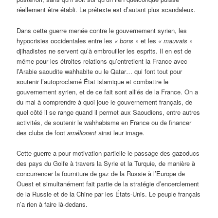
réellement être établi. Le prétexte est d’autant plus scandaleux.
Dans cette guerre menée contre le gouvernement syrien, les
hypocrisies occidentales entre les
« bons »
et les
« mauvais »
djihadistes ne servent qu’à embrouiller les esprits. Il en est de
même pour les étroites relations qu’entretient la France avec
l’Arabie saoudite wahhabite ou le Qatar… qui font tout pour
soutenir l’autoproclamé État islamique et combattre le
gouvernement syrien, et de ce fait sont alliés de la France. On a
du mal à comprendre à quoi joue le gouvernement français, de
quel côté il se range quand il permet aux Saoudiens, entre autres
activités, de soutenir le wahhabisme en France ou de financer
des clubs de foot
améliorant
ainsi leur image.
Cette guerre a pour motivation partielle le passage des gazoducs
des pays du Golfe à travers la Syrie et la Turquie, de manière à
concurrencer la fourniture de gaz de la Russie à l’Europe de
Ouest et simultanément fait partie de la stratégie d’encerclement
de la Russie et de la Chine par les États-Unis. Le peuple français
n’a rien à faire là-dedans.