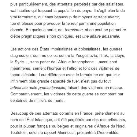
plus particulièrement, des attentats perpétrés par des salafistes,
wahhabites qui frappent la population du pays. Il s’agit bien là de
vrai terrorisme, qui sans beaucoup de moyens et sans avertir,
tue et blesse pour provoquer la terreur parmi une population
donnée. En quelque sorte, ce
terrorisme,
si on peut se permettre
d’être pragmatiques sinon cyniques, est
une affaire artisanale
.
Les actions des États impérialistes et colonialistes, les guerres
d’agression, comme celles contre la Yougoslavie, l’Irak, la Libye,
la Syrie…, sans parler de l’Afrique francophone… aussi sont
meurtrières, sèment l’horreur et l’effroi et font des victimes de
façon aléatoire. Leur différence avec le terrorisme est que leur
infiniment plus grande capacité de tuer, n’est pas du tout
artisanale
mais
professionnelle
, faisant des victimes en masse.
Comparativement, les victimes de cette guerre se comptent par
centaines de milliers de morts.
Beaucoup de ces attentats commis en France, prétendument au
nom de l’État islamique, ont été perpétrés par des ressortissants,
pour la plupart français ou belges et originaires d’Afrique du Nord.
Toutefois, selon le rapport Mennucci, présenté à l’Assemblée