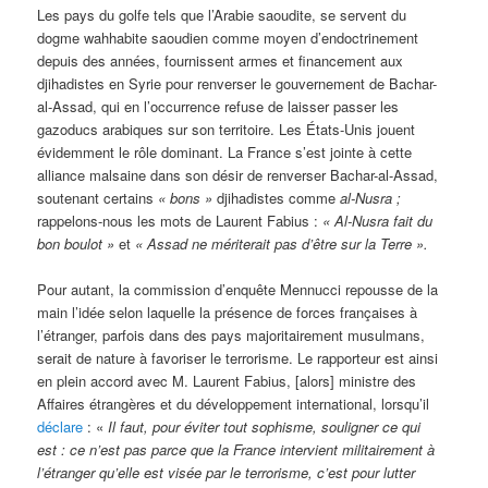
Les pays du golfe tels que l’Arabie saoudite, se servent du
dogme wahhabite saoudien comme moyen d’endoctrinement
depuis des années, fournissent armes et financement aux
djihadistes en Syrie pour renverser le gouvernement de Bachar-
al-Assad, qui en l’occurrence refuse de laisser passer les
gazoducs arabiques sur son territoire. Les États-Unis jouent
évidemment le rôle dominant. La France s’est jointe à cette
alliance malsaine dans son désir de renverser Bachar-al-Assad,
soutenant certains
« bons »
djihadistes comme
al-Nusra ;
rappelons-nous les mots de Laurent Fabius :
« Al-Nusra fait du
bon boulot »
et
« Assad ne mériterait pas d’être sur la Terre ».
Pour autant, la commission d’enquête Mennucci repousse de la
main l’idée selon laquelle la présence de forces françaises à
l’étranger, parfois dans des pays majoritairement musulmans,
serait de nature à favoriser le terrorisme. Le rapporteur est ainsi
en plein accord avec M. Laurent Fabius, [alors] ministre des
Affaires étrangères et du développement international, lorsqu’il
déclare
: «
Il faut, pour éviter tout sophisme, souligner ce qui
est : ce n’est pas parce que la France intervient militairement à
l’étranger qu’elle est visée par le terrorisme, c’est pour lutter