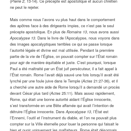
(
Pierre 2
, 13-14). Ce précepte est apostolique et aucun chrétien
ne peut le rejeter.
Mais comme nous l’avons vu plus haut dans le comportement
des apôtres face à des dirigeants impies, ce n’est pas le seul
précepte apostolique. En plus de
Romains 13
, nous avons aussi
Apocalypse 13
. Dans le livre de l’Apocalypse, nous voyons dans
des images apocalyptiques terribles ce qui se passe lorsque
l’autorité légale et divine est mal utilisée. Pendant la première
partie de la vie de l’Église, on pouvait compter sur l’État romain
pour agir de manière équitable et juste. C’est pourquoi, lorsque
Paul a été maltraité par un État juif persécuteur, il a fait appel à
l’État romain. Rome l’avait déjà sauvé une fois lorsqu’il avait été
lynché par une foule juive dans le Temple (
Actes
21:27-36), et il
a cherché une autre aide de Rome lorsqu’il a demandé un procès
devant César plus tard (
Actes
25:11). Mais assez rapidement,
Rome, qui était une bonne autorité aidant l’Église innocente,
s’est transformée en une Bête affamée qui avait l’intention de
détruire l’Église innocente. Dans
Apocalypse 13
, l’État est
l’Ennemi, l’outil et l’instrument du diable, et l’on ne pouvait plus
compter sur la Ville éternelle pour louer la personne qui faisait le
bien et punir uniquement les malfaiteurs. Rome était désormais