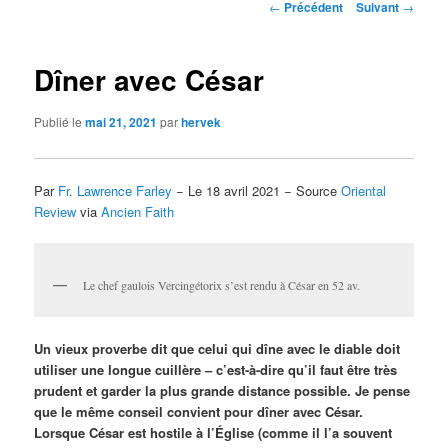
Navigation
←
Précédent
Suivant
→
des
articles
Dîner avec César
Publié le
mai 21, 2021
par
hervek
Par
Fr. Lawrence Farley
− Le 18 avril 2021 − Source
Oriental
Review
via
Ancien Faith
Le chef gaulois Vercingétorix s’est rendu à César en 52 av.
Un vieux proverbe dit que celui qui dîne avec le diable doit
utiliser une longue cuillère – c’est-à-dire qu’il faut être très
prudent et garder la plus grande distance possible. Je pense
que le même conseil convient pour dîner avec César.
Lorsque César est hostile à l’Église (comme il l’a souvent