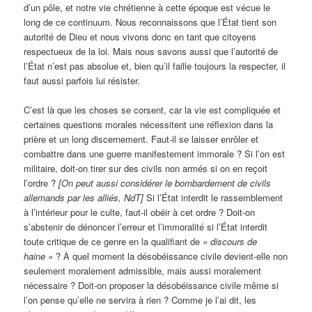
d’un pôle, et notre vie chrétienne à cette époque est vécue le
long de ce continuum. Nous reconnaissons que l’État tient son
autorité de Dieu et nous vivons donc en tant que citoyens
respectueux de la loi. Mais nous savons aussi que l’autorité de
l’État n’est pas absolue et, bien qu’il faille toujours la respecter, il
faut aussi parfois lui résister.
C’est là que les choses se corsent, car la vie est compliquée et
certaines questions morales nécessitent une réflexion dans la
prière et un long discernement. Faut-il se laisser enrôler et
combattre dans une guerre manifestement immorale ? Si l’on est
militaire, doit-on tirer sur des civils non armés si on en reçoit
l’ordre ?
[On peut aussi considérer le bombardement de civils
allemands par les alliés, NdT]
Si l’État interdit le rassemblement
à l’intérieur pour le culte, faut-il obéir à cet ordre ? Doit-on
s’abstenir de dénoncer l’erreur et l’immoralité si l’État interdit
toute critique de ce genre en la qualifiant de
« discours de
haine »
? À quel moment la désobéissance civile devient-elle non
seulement moralement admissible, mais aussi moralement
nécessaire ? Doit-on proposer la désobéissance civile même si
l’on pense qu’elle ne servira à rien ? Comme je l’ai dit, les