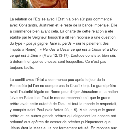
La relation de l’Église avec l’État n’a bien sûr pas commencé
avec Constantin, Justinien et le reste de la bande impériale. Elle
a commencé bien avant cela. La charte de cette relation a été
établie par le Seigneur lorsqu’il a dit (en réponse à une question
du type
« pile je gagne, face tu perds »
sur le paiement des
impôts à Rome) :
« Rendez à César ce qui est à César et à Dieu
ce qui est à Dieu »
(Marc 12:13-17). L’astuce consiste, bien sûr,
à déterminer quelles choses sont lesquelles. Ce n’est pas
toujours facile.
Le conflit avec l’État a commencé peu après le jour de la
Pentecôte (si l’on ne compte pas la Crucifixion). Le grand prêtre
avait l’autorité légale de Rome pour diriger Jérusalem et la nation
juive en Palestine. Tout le monde reconnaissait que le grand
prêtre avait cette autorité de Dieu, et tout le monde le respectait,
y compris saint Paul (voir Actes 23, 1-5). Mais lorsque le grand
prêtre et les autres grands prêtres qui dirigeaient les choses ont
ordonné aux apôtres de cesser de prêcher publiquement que
Jésus était le Messie, ils ont fermement refusé. En réponse aux