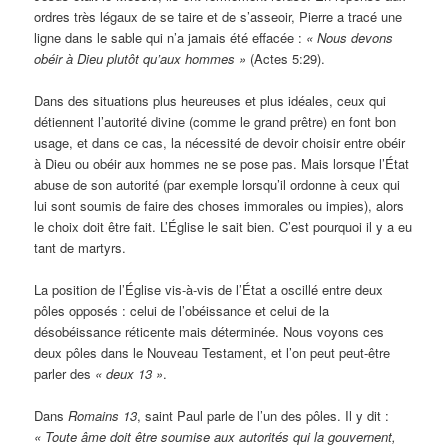
ordres très légaux de se taire et de s’asseoir, Pierre a tracé une
ligne dans le sable qui n’a jamais été effacée :
« Nous devons
obéir à Dieu plutôt qu’aux hommes »
(Actes 5:29).
Dans des situations plus heureuses et plus idéales, ceux qui
détiennent l’autorité divine (comme le grand prêtre) en font bon
usage, et dans ce cas, la nécessité de devoir choisir entre obéir
à Dieu ou obéir aux hommes ne se pose pas. Mais lorsque l’État
abuse de son autorité (par exemple lorsqu’il ordonne à ceux qui
lui sont soumis de faire des choses immorales ou impies), alors
le choix doit être fait. L’Église le sait bien. C’est pourquoi il y a eu
tant de martyrs.
La position de l’Église vis-à-vis de l’État a oscillé entre deux
pôles opposés : celui de l’obéissance et celui de la
désobéissance réticente mais déterminée. Nous voyons ces
deux pôles dans le Nouveau Testament, et l’on peut peut-être
parler des
« deux 13 »
.
Dans
Romains 13
, saint Paul parle de l’un des pôles. Il y dit :
« Toute âme doit être soumise aux autorités qui la gouvernent,