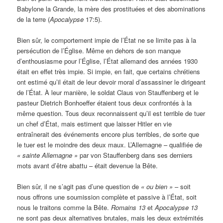
Babylone la Grande, la mère des prostituées et des abominations
de la terre (
Apocalypse
17:5).
Bien sûr, le comportement impie de l’État ne se limite pas à la
persécution de l’Église. Même en dehors de son manque
d’enthousiasme pour l’Église, l’État allemand des années 1930
était en effet très impie. Si impie, en fait, que certains chrétiens
ont estimé qu’il était de leur devoir moral d’assassiner le dirigeant
de l’État. À leur manière, le soldat Claus von Stauffenberg et le
pasteur Dietrich Bonhoeffer étaient tous deux confrontés à la
même question. Tous deux reconnaissent qu’il est terrible de tuer
un chef d’État, mais estiment que laisser Hitler en vie
entraînerait des événements encore plus terribles, de sorte que
le tuer est le moindre des deux maux. L’Allemagne – qualifiée de
« sainte Allemagne »
par von Stauffenberg dans ses derniers
mots avant d’être abattu – était devenue la Bête.
Bien sûr, il ne s’agit pas d’une question de
« ou bien »
– soit
nous offrons une soumission complète et passive à l’État, soit
nous le traitons comme la Bête.
Romains 13
et
Apocalypse 13
ne sont pas deux alternatives brutales, mais les deux extrémités