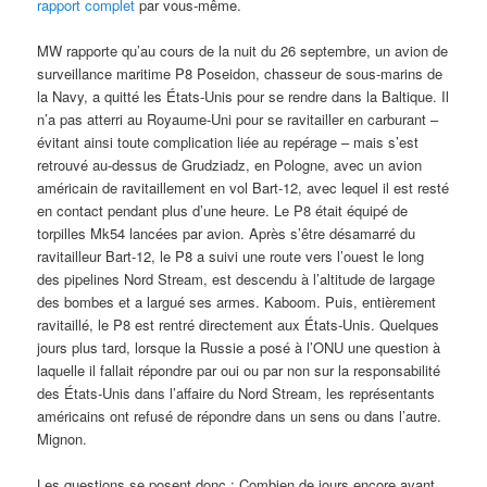
rapport complet
par vous-même.
MW rapporte qu’au cours de la nuit du 26 septembre, un avion de
surveillance maritime P8 Poseidon, chasseur de sous-marins de
la Navy, a quitté les États-Unis pour se rendre dans la Baltique. Il
n’a pas atterri au Royaume-Uni pour se ravitailler en carburant –
évitant ainsi toute complication liée au repérage – mais s’est
retrouvé au-dessus de Grudziadz, en Pologne, avec un avion
américain de ravitaillement en vol Bart-12, avec lequel il est resté
en contact pendant plus d’une heure. Le P8 était équipé de
torpilles Mk54 lancées par avion. Après s’être désamarré du
ravitailleur Bart-12, le P8 a suivi une route vers l’ouest le long
des pipelines Nord Stream, est descendu à l’altitude de largage
des bombes et a largué ses armes. Kaboom. Puis, entièrement
ravitaillé, le P8 est rentré directement aux États-Unis. Quelques
jours plus tard, lorsque la Russie a posé à l’ONU une question à
laquelle il fallait répondre par oui ou par non sur la responsabilité
des États-Unis dans l’affaire du Nord Stream, les représentants
américains ont refusé de répondre dans un sens ou dans l’autre.
Mignon.
Les questions se posent donc : Combien de jours encore avant