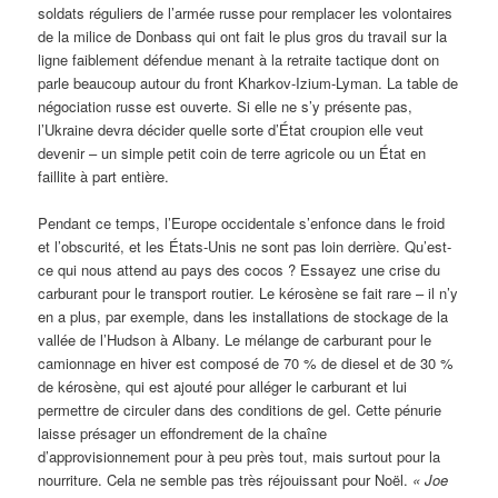
soldats réguliers de l’armée russe pour remplacer les volontaires
de la milice de Donbass qui ont fait le plus gros du travail sur la
ligne faiblement défendue menant à la retraite tactique dont on
parle beaucoup autour du front Kharkov-Izium-Lyman. La table de
négociation russe est ouverte. Si elle ne s’y présente pas,
l’Ukraine devra décider quelle sorte d’État croupion elle veut
devenir – un simple petit coin de terre agricole ou un État en
faillite à part entière.
Pendant ce temps, l’Europe occidentale s’enfonce dans le froid
et l’obscurité, et les États-Unis ne sont pas loin derrière. Qu’est-
ce qui nous attend au pays des cocos ? Essayez une crise du
carburant pour le transport routier. Le kérosène se fait rare – il n’y
en a plus, par exemple, dans les installations de stockage de la
vallée de l’Hudson à Albany. Le mélange de carburant pour le
camionnage en hiver est composé de 70 % de diesel et de 30 %
de kérosène, qui est ajouté pour alléger le carburant et lui
permettre de circuler dans des conditions de gel. Cette pénurie
laisse présager un effondrement de la chaîne
d’approvisionnement pour à peu près tout, mais surtout pour la
nourriture. Cela ne semble pas très réjouissant pour Noël.
« Joe