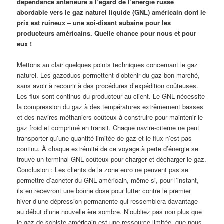
dépendance antérieure à l’égard de l’énergie russe
abordable vers le gaz naturel liquide (GNL) américain dont le
prix est ruineux – une soi-disant aubaine pour les
producteurs américains. Quelle chance pour nous et pour
eux !
Mettons au clair quelques points techniques concernant le gaz
naturel. Les gazoducs permettent d’obtenir du gaz bon marché,
sans avoir à recourir à des procédures d’expédition coûteuses.
Les flux sont continus du producteur au client. Le GNL nécessite
la compression du gaz à des températures extrêmement basses
et des navires méthaniers coûteux à construire pour maintenir le
gaz froid et comprimé en transit. Chaque navire-citerne ne peut
transporter qu’une quantité limitée de gaz et le flux n’est pas
continu. À chaque extrémité de ce voyage à perte d’énergie se
trouve un terminal GNL coûteux pour charger et décharger le gaz.
Conclusion : Les clients de la zone euro ne peuvent pas se
permettre d’acheter du GNL américain, même si, pour l’instant,
ils en recevront une bonne dose pour lutter contre le premier
hiver d’une dépression permanente qui ressemblera davantage
au début d’une nouvelle ère sombre. N’oubliez pas non plus que
le gaz de schiste américain est une ressource limitée, que nous