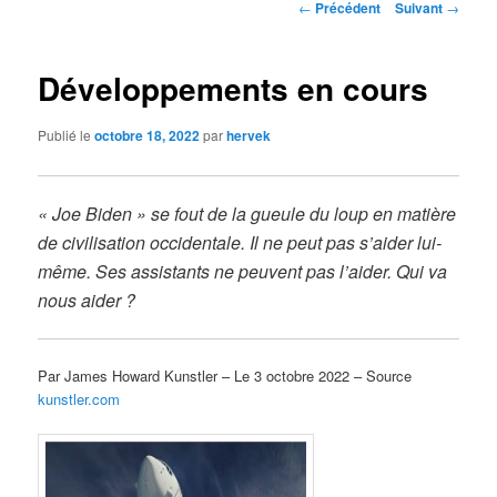
Navigation
←
Précédent
Suivant
→
des
articles
Développements en cours
Publié le
octobre 18, 2022
par
hervek
« Joe Biden » se fout de la gueule du loup en matière
de civilisation occidentale. Il ne peut pas s’aider lui-
même. Ses assistants ne peuvent pas l’aider. Qui va
nous aider ?
Par James Howard Kunstler – Le 3 octobre 2022 – Source
kunstler.com