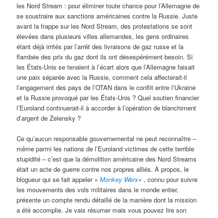
les Nord Stream : pour éliminer toute chance pour l’Allemagne de
se soustraire aux sanctions américaines contre la Russie. Juste
avant la frappe sur les Nord Stream, des protestations se sont
élevées dans plusieurs villes allemandes, les gens ordinaires
étant déjà irrités par l’arrêt des livraisons de gaz russe et la
flambée des prix du gaz dont ils ont désespérément besoin. Si
les États-Unis se tenaient à l’écart alors que l’Allemagne faisait
une paix séparée avec la Russie, comment cela affecterait-il
l’engagement des pays de l’OTAN dans le conflit entre l’Ukraine
et la Russie provoqué par les États-Unis ? Quel soutien financier
l’Euroland continuerait-il à accorder à l’opération de blanchiment
d’argent de Zelensky ?
Ce qu’aucun responsable gouvernemental ne peut reconnaître –
même parmi les nations de l’Euroland victimes de cette terrible
stupidité – c’est que la démolition américaine des Nord Streams
était un acte de guerre contre nos propres alliés. À propos, le
blogueur qui se fait appeler
«
Monkey Werx
«
, connu pour suivre
les mouvements des vols militaires dans le monde entier,
présente un compte rendu détaillé de la manière dont la mission
a été accomplie. Je vais résumer mais vous pouvez lire son