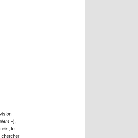
vision
alem »
),
ndis, le
e chercher