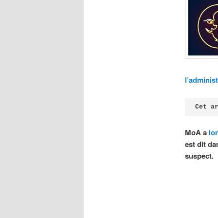
l’adminis
Cet a
MoA a
lo
est dit da
suspect.