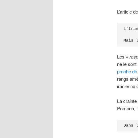
L’article d
L'Ira
Mais 
Les
« res
ne le sont
proche de
rangs amér
iranienne 
La crainte 
Pompeo, l’
Dans 