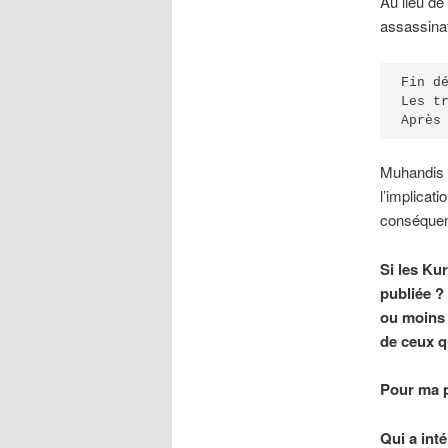
Au lieu de
assassinat
Fin d
Les t
Après
Muhandis e
l’implicat
conséquen
Si les Ku
publiée ?
ou moins 
de ceux q
Pour ma pa
Qui a inté