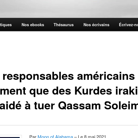
tiques
Nos ebooks
Thésaurus
Nos écrivains
Écrivez-
 responsables américains
irment que des Kurdes irak
 aidé à tuer Qassam Solei
Par
Moon of Alabama
– Le 8 mai 2021