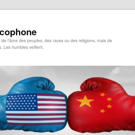
ncophone
de l'âme des peuples, des races ou des religions, mais de
s. Les humbles veillent.