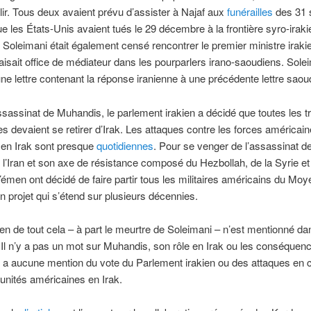
illir. Tous deux avaient prévu d’assister à Najaf aux
funérailles
des 31 
ue les États-Unis avaient tués le 29 décembre à la frontière syro-irak
 Soleimani était également censé rencontrer le premier ministre irakie
faisait office de médiateur dans les pourparlers irano-saoudiens. Solei
une lettre contenant la réponse iranienne à une précédente lettre saou
assassinat de Muhandis, le parlement irakien a décidé que toutes les 
s devaient se retirer d’Irak. Les attaques contre les forces américai
 en Irak sont presque
quotidiennes
. Pour se venger de l’assassinat d
 l’Iran et son axe de résistance composé du Hezbollah, de la Syrie et
émen ont décidé de faire partir tous les militaires américains du Moy
’un projet qui s’étend sur plusieurs décennies.
en de tout cela – à part le meurtre de Soleimani – n’est mentionné dans
 Il n’y a pas un mot sur Muhandis, son rôle en Irak ou les conséquen
’y a aucune mention du vote du Parlement irakien ou des attaques en 
 unités américaines en Irak.