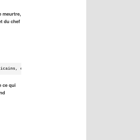
e meurtre,
t du chef
ricains, en poste ou à la retraite, révèle de nouveaux d
e ce qui
end