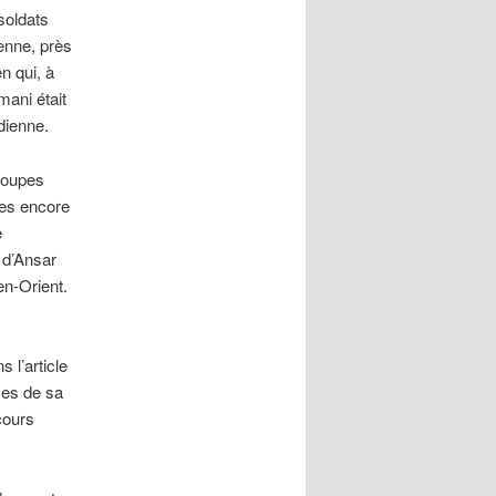
soldats
ienne, près
n qui, à
mani était
dienne.
troupes
nes encore
e
 d’Ansar
en-Orient.
 l’article
ces de sa
cours