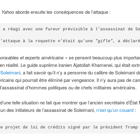
e
Yahoo
aborde ensuite les conséquences de l’attaque :
n a réagi avec une fureur prévisible à l'assassinat de So
l'attaque à la roquette n'était qu'une 
"gifle"
, a déclar
ponsables et experts américains »
se pensent beaucoup plus important
 en réalité. Le guide suprême iranien Ajatollah Khamenei, qui était e
 Soleimani
, a fait savoir qu’il n’y a personne du calibre de Soleimani d
icains qui pourrait être éliminé par vengeance. Il n’y aura pas de c
d’assassinat d’hommes politiques ou de chefs militaires américains.
d’une telle situation ne fait que montrer que l’ancien secrétaire d’État
un des initiateurs de l’assassinat de Soleimani,
n’est qu’un couard
:
le projet de loi de crédits signé par le président Trump