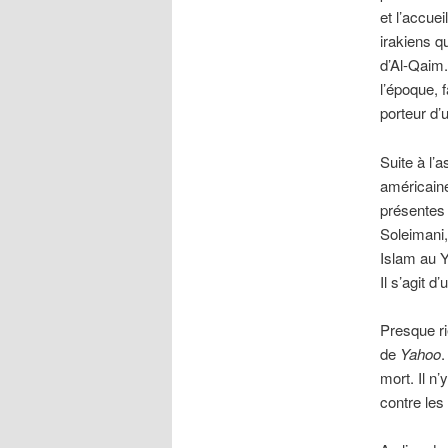
et l’accue
irakiens q
d’Al-Qaim.
l’époque, 
porteur d’
Suite à l’
américaine
présentes
Soleimani,
Islam au Y
Il s’agit d
Presque ri
de
Yahoo
.
mort. Il n
contre les