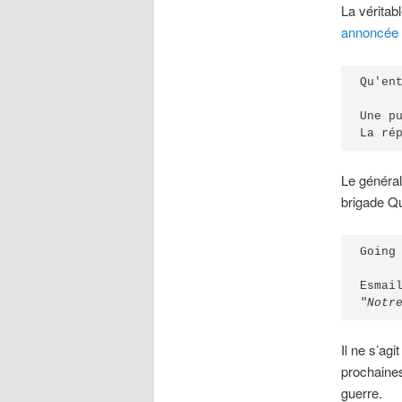
La véritab
annoncée
Qu'en
Une p
La ré
Le généra
brigade Qu
Going
"Notr
Il ne s’ag
prochaines
guerre.