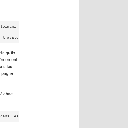
leimani en lançant des dizaines de missiles balistiques 
é l'ayatollah Ali Khamenei, le chef suprême de l'Iran, e
s qu’ils
xtrêmement
ans les
ampagne
 Michael
 dans les derniers jours de 2020, 15 millions de dollars