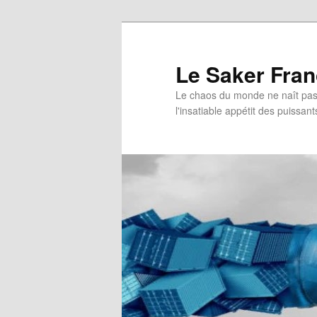
Aller
au
contenu
Le Saker Fra
principal
Le chaos du monde ne naît pas 
l'insatiable appétit des puissant