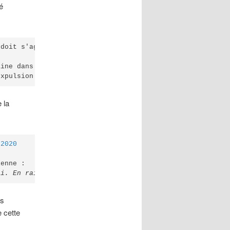
é
doit s'agir de quelqu'un du même niveau que Qassem Solei
ine dans la région, les bases militaires américaines, le
expulsion de toutes les forces américaines de la région.
 la
 2020
ni. En raison du martyre de #Soleimani, notre promesse e
es
 cette