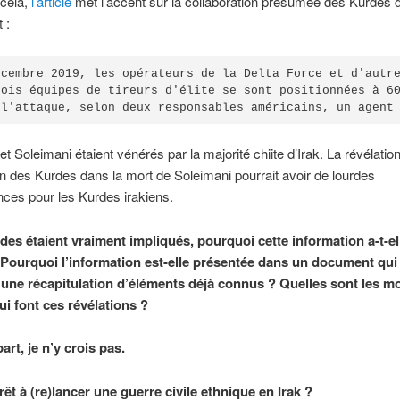
 cela,
l’article
met l’accent sur la collaboration présumée des Kurdes 
 :
écembre 2019, les opérateurs de la Delta Force et d'autre
rois équipes de tireurs d'élite se sont positionnées à 6
 l'attaque, selon deux responsables américains, un agent
t Soleimani étaient vénérés par la majorité chiite d’Irak. La révélatio
ion des Kurdes dans la mort de Soleimani pourrait avoir de lourdes
ces pour les Kurdes irakiens.
rdes étaient vraiment impliqués, pourquoi cette information a-t-el
 Pourquoi l’information est-elle présentée dans un document qui 
une récapitulation d’éléments déjà connus ? Quelles sont les mo
ui font ces révélations ?
rt, je n’y crois pas.
rêt à (re)lancer une guerre civile ethnique en Irak ?