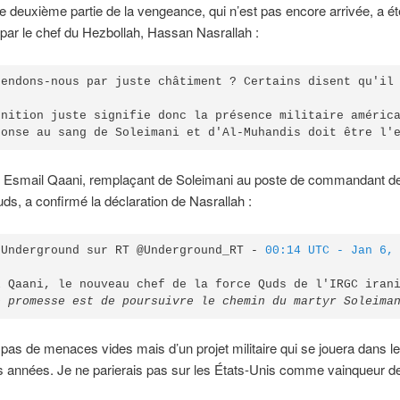
le deuxième partie de la vengeance, qui n’est pas encore arrivée, a ét
par le chef du Hezbollah, Hassan Nasrallah :
tendons-nous par juste châtiment ? Certains disent qu'il 
unition juste signifie donc la présence militaire américa
ponse au sang de Soleimani et d'Al-Muhandis doit être l'
l Esmail Qaani, remplaçant de Soleimani au poste de commandant de
ds, a confirmé la déclaration de Nasrallah :
 Underground sur RT @Underground_RT - 
00:14 UTC - Jan 6,
e promesse est de poursuivre le chemin du martyr Soleima
it pas de menaces vides mais d’un projet militaire qui se jouera dans l
 années. Je ne parierais pas sur les États-Unis comme vainqueur de