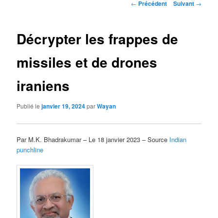
Navigation
←
Précédent
Suivant
→
des
articles
Décrypter les frappes de
missiles et de drones
iraniens
Publié le
janvier 19, 2024
par
Wayan
Par M.K. Bhadrakumar – Le 18 janvier 2023 – Source
Indian
punchline