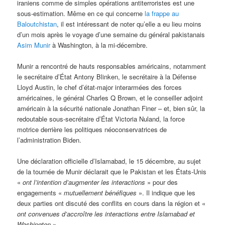
iraniens comme de simples opérations antiterroristes est une
sous-estimation. Même en ce qui concerne
la frappe au
Baloutchistan
, il est intéressant de noter qu’elle a eu lieu moins
d’un mois après le voyage d’une semaine du général pakistanais
Asim Munir
à Washington, à la mi-décembre.
Munir a rencontré de hauts responsables américains, notamment
le secrétaire d’État Antony Blinken, le secrétaire à la Défense
Lloyd Austin, le chef d’état-major interarmées des forces
américaines, le général Charles Q Brown, et le conseiller adjoint
américain à la sécurité nationale Jonathan Finer – et, bien sûr, la
redoutable sous-secrétaire d’État Victoria Nuland, la force
motrice derrière les politiques néoconservatrices de
l’administration Biden.
Une déclaration officielle d’Islamabad, le 15 décembre, au sujet
de la tournée de Munir déclarait que le Pakistan et les États-Unis
«
ont l’intention d’augmenter les interactions
» pour des
engagements «
mutuellement bénéfiques
». Il indique que les
deux parties ont discuté des conflits en cours dans la région et «
ont convenues d’accroître les interactions entre Islamabad et
Washington
».