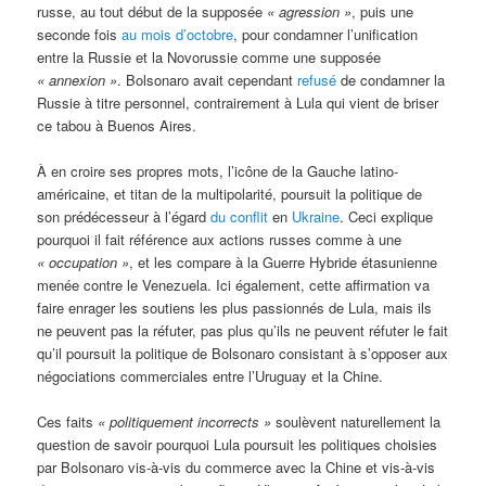
russe, au tout début de la supposée
« agression »
, puis une
seconde fois
au mois d’octobre
, pour condamner l’unification
entre la Russie et la Novorussie comme une supposée
« annexion »
. Bolsonaro avait cependant
refusé
de condamner la
Russie à titre personnel, contrairement à Lula qui vient de briser
ce tabou à Buenos Aires.
À en croire ses propres mots, l’icône de la Gauche latino-
américaine, et titan de la multipolarité, poursuit la politique de
son prédécesseur à l’égard
du conflit
en
Ukraine
. Ceci explique
pourquoi il fait référence aux actions russes comme à une
« occupation »
, et les compare à la Guerre Hybride étasunienne
menée contre le Venezuela. Ici également, cette affirmation va
faire enrager les soutiens les plus passionnés de Lula, mais ils
ne peuvent pas la réfuter, pas plus qu’ils ne peuvent réfuter le fait
qu’il poursuit la politique de Bolsonaro consistant à s’opposer aux
négociations commerciales entre l’Uruguay et la Chine.
Ces faits
« politiquement incorrects »
soulèvent naturellement la
question de savoir pourquoi Lula poursuit les politiques choisies
par Bolsonaro vis-à-vis du commerce avec la Chine et vis-à-vis