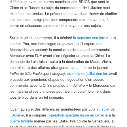
différences avec les autres membres des BRICS que sont la
Chine et la Russie au sujet du commerce et de l’Ukraine sont
tellement inattendus. Le présent article va donc tâcher de clarifier
ses calculs stratégiques pour comprendre ses motivations à
entrer en désaccord avec ces deux pays sur ces sujets.
Sur le sujet du commerce, il a déclaré
la semaine dernière
à Luis
Lacelle Pou, son homologue uruguayen, qu’il espère que
Montevideo va soutenir la conclusion de l’accord commercial
Mercosur avec l’UE avant d’en négocier un avec la Chine. La
demande de Lula faisait suite à la déclaration de Mauro Vieira,
son ministre des affaires étrangères,
qui a informé
le journel
Folha de São Paulo
que l’Uruguay,
au mois de juillet dernier
, avait
procédé aux premières étapes de négociation d’un accord
commercial avec la Chine propice à
« détruire »
le Mercosur, car
les marchandises chinoises pourraient circuler librement dans
tous le bloc dans un tel scénario.
Quant au sujet des différences manifestées par Lula
au sujet de
l’Ukraine
, il a comparé
l’opération spéciale russe en Ukraine
à la
guerre
hybride
menée par les États-Unis contre le Venezuela, au
cours d’un discours prononcé à Buenos Aires. Selon le dirigeant