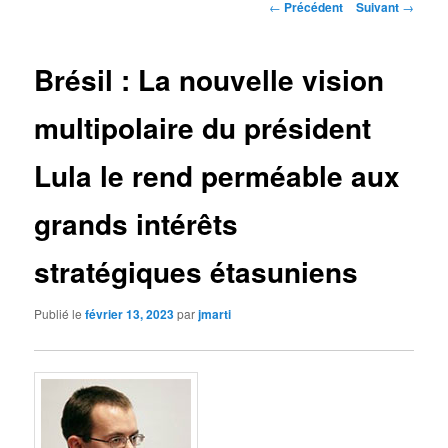
Navigation
←
Précédent
Suivant
→
des
articles
Brésil : La nouvelle vision
multipolaire du président
Lula le rend perméable aux
grands intérêts
stratégiques étasuniens
Publié le
février 13, 2023
par
jmarti