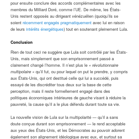
pour ensuite conclure des accords complémentaires avec les
membres du Milliard Doré, comme l’UE. De même, les États-
Unis restent opposés au dirigeant vénézuélien (quoiqu’ils se
soient
récemment
engagés
pragmatiquement
avec lui en raison
de leurs
intérêts énergétiques
) tout en soutenant pleinement Lula.
Conclusion
Rien de tout ceci ne suggère que Lula soit contrôlé par les États-
Unis, mais simplement que son emprisonnement passé a
clairement changé l’homme. Il n’est plus le
« révolutionnaire
multipolaire »
qu’il fut, ou pour lequel on put le prendre, y compris
aux États-Unis, qui ont destitué celle qui lui a succédé, puis
essayé de les discréditer tous deux sur la base de cette
perception, mais il reste formellement engagé dans des
politiques économiques intérieures de gauche visant à réduire la
pauvreté, la cause qu’il a le plus défendu durant toute sa vie.
La nouvelle vision de Lula sur la multipolarité — qu’il a sans
doute conçue durant son emprisonnement — le rend acceptable
aux yeux des États-Unis, et les Démocrates au pouvoir adorent
également son alignement idéologique avec eux, et surtout sa