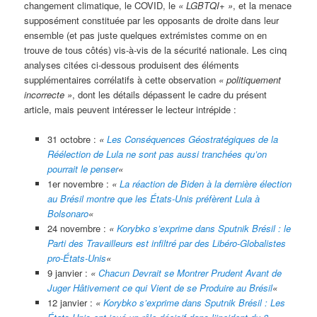
changement climatique, le COVID, le
« LGBTQI+ »
, et la menace
supposément constituée par les opposants de droite dans leur
ensemble (et pas juste quelques extrémistes comme on en
trouve de tous côtés) vis-à-vis de la sécurité nationale. Les cinq
analyses citées ci-dessous produisent des éléments
supplémentaires corrélatifs à cette observation
« politiquement
incorrecte »
, dont les détails dépassent le cadre du présent
article, mais peuvent intéresser le lecteur intrépide :
31 octobre :
«
Les Conséquences Géostratégiques de la
Réélection de Lula ne sont pas aussi tranchées qu’on
pourrait le penser
«
1er novembre :
«
La réaction de Biden à la dernière élection
au Brésil montre que les États-Unis préfèrent Lula à
Bolsonaro
«
24 novembre :
«
Korybko s’exprime dans Sputnik Brésil : le
Parti des Travailleurs est infiltré par des Libéro-Globalistes
pro-États-Unis
«
9 janvier :
«
Chacun Devrait se Montrer Prudent Avant de
Juger Hâtivement ce qui Vient de se Produire au Brésil
«
12 janvier :
«
Korybko s’exprime dans Sputnik Brésil : Les