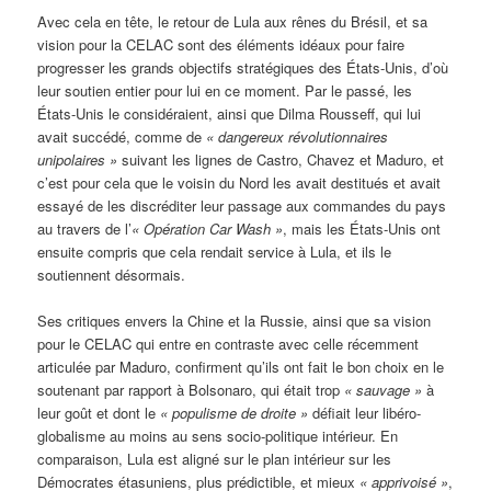
Avec cela en tête, le retour de Lula aux rênes du Brésil, et sa
vision pour la CELAC sont des éléments idéaux pour faire
progresser les grands objectifs stratégiques des États-Unis, d’où
leur soutien entier pour lui en ce moment. Par le passé, les
États-Unis le considéraient, ainsi que Dilma Rousseff, qui lui
avait succédé, comme de
« dangereux révolutionnaires
unipolaires »
suivant les lignes de Castro, Chavez et Maduro, et
c’est pour cela que le voisin du Nord les avait destitués et avait
essayé de les discréditer leur passage aux commandes du pays
au travers de l’
« Opération Car Wash »
, mais les États-Unis ont
ensuite compris que cela rendait service à Lula, et ils le
soutiennent désormais.
Ses critiques envers la Chine et la Russie, ainsi que sa vision
pour le CELAC qui entre en contraste avec celle récemment
articulée par Maduro, confirment qu’ils ont fait le bon choix en le
soutenant par rapport à Bolsonaro, qui était trop
« sauvage »
à
leur goût et dont le
« populisme de droite »
défiait leur libéro-
globalisme au moins au sens socio-politique intérieur. En
comparaison, Lula est aligné sur le plan intérieur sur les
Démocrates étasuniens, plus prédictible, et mieux
« apprivoisé »
,