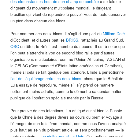
des circonstances hors de son champ de contrôle
à se faire le
dirigeant du mouvement multipolaire mondial, le dirigeant
brésilien qui vient de reprendre le pouvoir veut de facto conserver
un pied dans chacun des blocs.
Pour nommer ces deux blocs, il s’agit d’une part du
Milliard Doré
d’Occident, et d’autres part les
BRICS
, rattachés au Grand Sud,
OSC
en tête ; le Brésil est membre du second. Il est à noter que
l’on peut s’attendre à voir ce second bloc rallié par d’autres
organisations multipolaires, comme l’Union Africaine, l’ASEAN et
la CELAC (Communauté d’États latino-américains et Caraïbes),
même si cela se fait quelque peu attendre. L’Inde a perfectionné
l’art de l’équilibrage
entre les deux blocs
, chose que le Brésil de
Lula essaye de reproduire, même s’il s’y prend de manière
nettement moins adroite, comme le démontre sa condamnation
publique de l’opération spéciale menée par la Russie.
Pour preuve de ses intentions, il a critiqué aussi bien la Russie
que la Chine à des degrés divers au cours du premier voyage à
l’étranger de son troisième mandat, comme nous l’avons analysé
plus haut au sein du présent article, et sera prochainement — le
mois prochain —
en visite aux États-Unis
. Ces actions peuvent