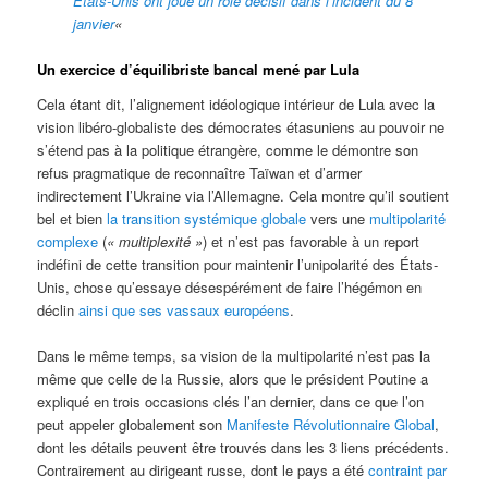
États-Unis ont joué un rôle décisif dans l’incident du 8
janvier
«
Un exercice d’équilibriste bancal mené par Lula
Cela étant dit, l’alignement idéologique intérieur de Lula avec la
vision libéro-globaliste des démocrates étasuniens au pouvoir ne
s’étend pas à la politique étrangère, comme le démontre son
refus pragmatique de reconnaître Taïwan et d’armer
indirectement l’Ukraine via l’Allemagne. Cela montre qu’il soutient
bel et bien
la transition systémique globale
vers une
multipolarité
complexe
(
« multiplexité »
) et n’est pas favorable à un report
indéfini de cette transition pour maintenir l’unipolarité des États-
Unis, chose qu’essaye désespérément de faire l’hégémon en
déclin
ainsi que ses vassaux européens
.
Dans le même temps, sa vision de la multipolarité n’est pas la
même que celle de la Russie, alors que le président Poutine a
expliqué en trois occasions clés l’an dernier, dans ce que l’on
peut appeler globalement son
Manifeste Révolutionnaire Global
,
dont les détails peuvent être trouvés dans les 3 liens précédents.
Contrairement au dirigeant russe, dont le pays a été
contraint par