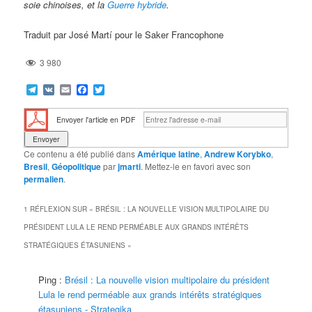
soie chinoises, et la
Guerre hybride
.
Traduit par José Martí pour le Saker Francophone
3 980
Telegram
VK
Email
Facebook
Twitter
Envoyer l'article en PDF
Ce contenu a été publié dans
Amérique latine
,
Andrew Korybko
,
Bresil
,
Géopolitique
par
jmarti
. Mettez-le en favori avec son
permalien
.
1 RÉFLEXION SUR «
BRÉSIL : LA NOUVELLE VISION MULTIPOLAIRE DU
PRÉSIDENT LULA LE REND PERMÉABLE AUX GRANDS INTÉRÊTS
STRATÉGIQUES ÉTASUNIENS
»
Ping :
Brésil : La nouvelle vision multipolaire du président
Lula le rend perméable aux grands intérêts stratégiques
étasuniens - Strategika