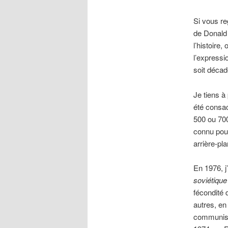
Si vous re
de Donald 
l’histoire
l’expressi
soit décad
Je tiens à
été consacr
500 ou 700
connu pour
arrière-pl
En 1976, j
soviétiqu
fécondité
autres, en
communisme