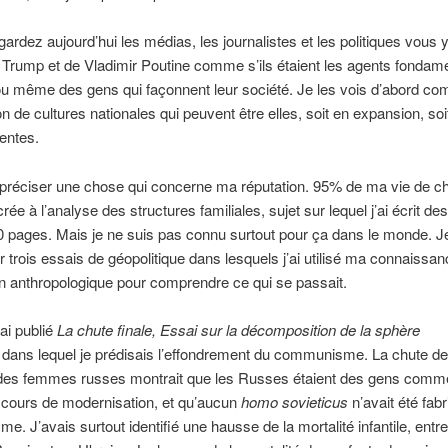
gardez aujourd’hui les médias, les journalistes et les politiques vous y
Trump et de Vladimir Poutine comme s’ils étaient les agents fondam
, ou même des gens qui façonnent leur société. Je les vois d’abord c
on de cultures nationales qui peuvent être elles, soit en expansion, soi
entes.
 préciser une chose qui concerne ma réputation. 95% de ma vie de c
ée à l’analyse des structures familiales, sujet sur lequel j’ai écrit des
 pages. Mais je ne suis pas connu surtout pour ça dans le monde. J
 trois essais de géopolitique dans lesquels j’ai utilisé ma connaissan
an anthropologique pour comprendre ce qui se passait.
’ai publié
La chute finale, Essai sur la décomposition de la sphère
e
dans lequel je prédisais l’effondrement du communisme. La chute de
 des femmes russes montrait que les Russes étaient des gens comm
 cours de modernisation, et qu’aucun
homo sovieticus
n’avait été fabr
. J’avais surtout identifié une hausse de la mortalité infantile, entr