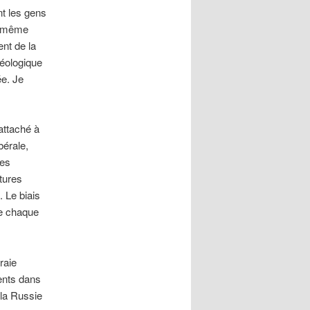
t les gens
ou même
ent de la
déologique
ée. Je
attaché à
bérale,
des
tures
. Le biais
ue chaque
raie
ents dans
 la Russie