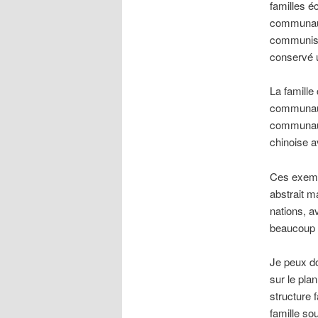
familles é
communauta
communiste
conservé u
La famille
communauta
communauta
chinoise a
Ces exemp
abstrait 
nations, a
beaucoup 
Je peux do
sur le pla
structure 
famille so