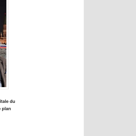
itale du
e plan