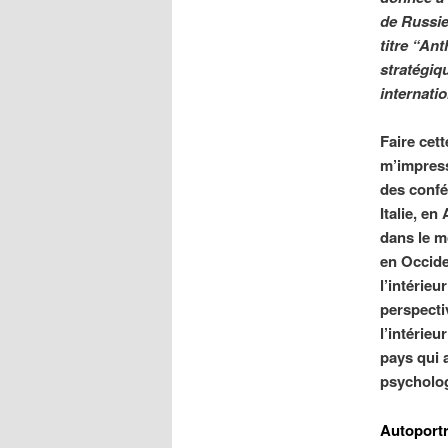
de Russie 
titre “An
stratégiq
internati
Faire cet
m’impress
des confé
Italie, e
dans le m
en Occide
l’intérie
perspecti
l’intérieu
pays qui a
psychologi
Autoportr