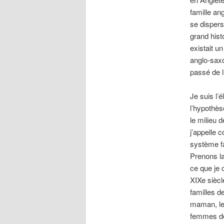
famille an
se dispers
grand hist
existait u
anglo-saxo
passé de l
Je suis l’
l’hypothè
le milieu 
j’appelle 
système fa
Prenons la
ce que je 
XIXe siècl
familles d
maman, le
femmes de 