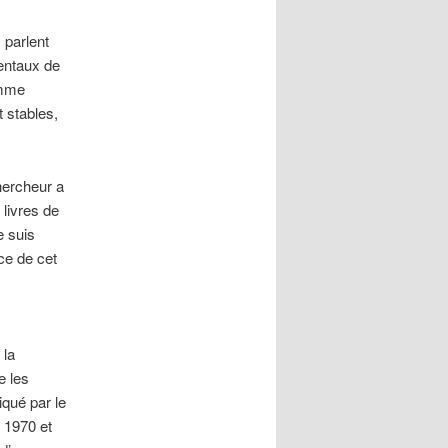
 parlent
entaux de
omme
t stables,
hercheur a
 livres de
e suis
ce de cet
 la
e les
iqué par le
e 1970 et