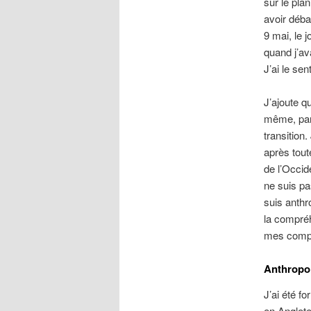
sur le pla
avoir déba
9 mai, le j
quand j’av
J’ai le sen
J’ajoute q
même, par 
transition
après tout
de l’Occid
ne suis pa
suis anthr
la compréh
mes compé
Anthropol
J’ai été f
en Anglete