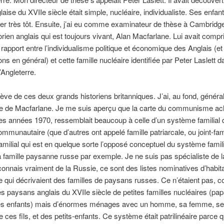
glaise du XVIIe siècle était simple, nucléaire, individualiste. Ses enfan
er très tôt. Ensuite, j’ai eu comme examinateur de thèse à Cambridg
orien anglais qui est toujours vivant, Alan Macfarlane. Lui avait compri
n rapport entre l’individualisme politique et économique des Anglais (e
ns en général) et cette famille nucléaire identifiée par Peter Laslett d
’Angleterre.
élève de ces deux grands historiens britanniques. J’ai, au fond, généra
se de Macfarlane. Je me suis aperçu que la carte du communisme ac
des années 1970, ressemblait beaucoup à celle d’un système familial
communautaire (que d’autres ont appelé famille patriarcale, ou joint-fam
milial qui est en quelque sorte l’opposé conceptuel du système famili
 famille paysanne russe par exemple. Je ne suis pas spécialiste de l
connais vraiment de la Russie, ce sont des listes nominatives d’habit
e qui décrivaient des familles de paysans russes. Ce n’étaient pas,
es paysans anglais du XVIIe siècle de petites familles nucléaires (pap
s enfants) mais d’énormes ménages avec un homme, sa femme, ses 
ces fils, et des petits-enfants. Ce système était patrilinéaire parce q