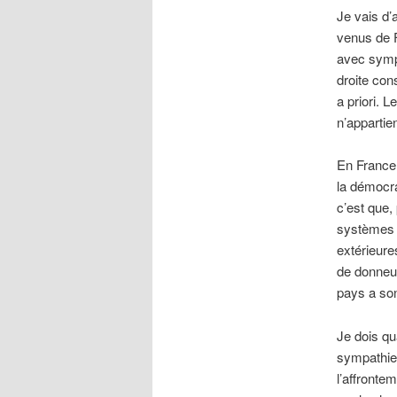
Je vais d’
venus de F
avec sympa
droite con
a priori. 
n’appartie
En France,
la démocra
c’est que,
systèmes f
extérieure
de donneur
pays a son 
Je dois qu
sympathie 
l’affronte