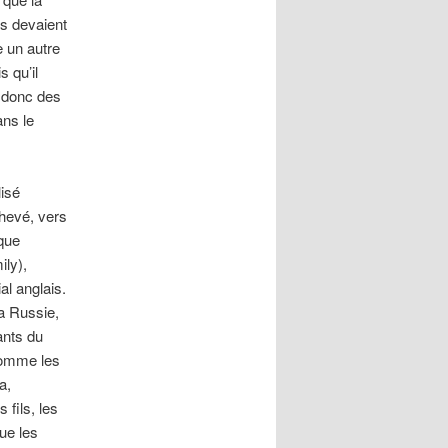
ts devaient
e un autre
s qu’il
t donc des
ans le
lisé
hevé, vers
 que
ily),
al anglais.
a Russie,
ants du
 comme les
a,
fils, les
ue les