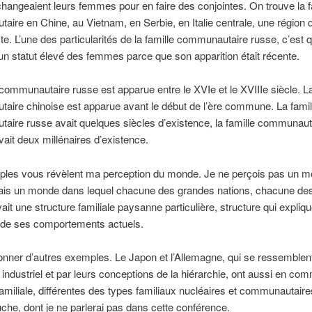
changeaient leurs femmes pour en faire des conjointes. On trouve la f
ire en Chine, au Vietnam, en Serbie, en Italie centrale, une région q
. L’une des particularités de la famille communautaire russe, c’est qu
n statut élevé des femmes parce que son apparition était récente.
 communautaire russe est apparue entre le XVIe et le XVIIIe siècle. La
ire chinoise est apparue avant le début de l’ère commune. La famil
ire russe avait quelques siècles d’existence, la famille communaut
vait deux millénaires d’existence.
les vous révèlent ma perception du monde. Je ne perçois pas un 
mais un monde dans lequel chacune des grandes nations, chacune des
vait une structure familiale paysanne particulière, structure qui expliq
de ses comportements actuels.
nner d’autres exemples. Le Japon et l’Allemagne, qui se ressemblent
n industriel et par leurs conceptions de la hiérarchie, ont aussi en c
familiale, différentes des types familiaux nucléaires et communautaires
uche, dont je ne parlerai pas dans cette conférence.