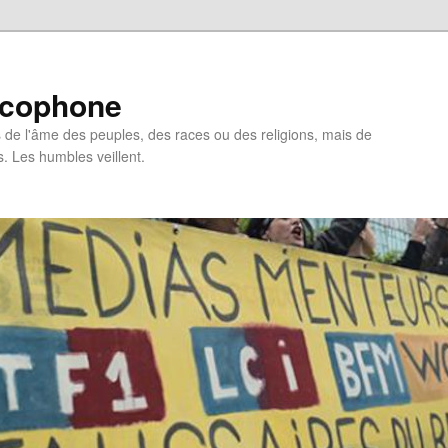
ncophone
de l'âme des peuples, des races ou des religions, mais de
s. Les humbles veillent.