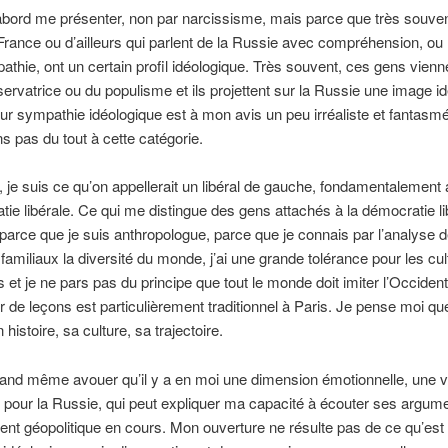
abord me présenter, non par narcissisme, mais parce que très souven
rance ou d’ailleurs qui parlent de la Russie avec compréhension, 
thie, ont un certain profil idéologique. Très souvent, ces gens vienn
servatrice ou du populisme et ils projettent sur la Russie une image i
Leur sympathie idéologique est à mon avis un peu irréaliste et fantasm
ns pas du tout à cette catégorie.
 je suis ce qu’on appellerait un libéral de gauche, fondamentalement 
tie libérale. Ce qui me distingue des gens attachés à la démocratie li
 parce que je suis anthropologue, parce que je connais par l’analyse 
amiliaux la diversité du monde, j’ai une grande tolérance pour les cul
s et je ne pars pas du principe que tout le monde doit imiter l’Occident
 de leçons est particulièrement traditionnel à Paris. Je pense moi q
histoire, sa culture, sa trajectoire.
and même avouer qu’il y a en moi une dimension émotionnelle, une v
pour la Russie, qui peut expliquer ma capacité à écouter ses argum
ment géopolitique en cours. Mon ouverture ne résulte pas de ce qu’est