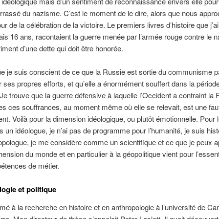
n idéologique mais d’un sentiment de reconnaissance envers elle pou
rrassé du nazisme. C’est le moment de le dire, alors que nous appr
our de la célébration de la victoire. Le premiers livres d’histoire que j’ai
ais 16 ans, racontaient la guerre menée par l’armée rouge contre le 
timent d’une dette qui doit être honorée.
ue je suis conscient de ce que la Russie est sortie du communisme pa
ses propres efforts, et qu’elle a énormément souffert dans la périod
. Je trouve que la guerre défensive à laquelle l’Occident a contraint la 
es ces souffrances, au moment même où elle se relevait, est une fau
ent. Voilà pour la dimension idéologique, ou plutôt émotionnelle. Pour l
s un idéologue, je n’ai pas de programme pour l’humanité, je suis histo
opologue, je me considère comme un scientifique et ce que je peux a
ension du monde et en particulier à la géopolitique vient pour l’essent
tences de métier.
ogie et politique
ormé à la recherche en histoire et en anthropologie à l’université de C
rre. Mon directeur de thèse s’appelait Peter Laslett. Il avait découvert