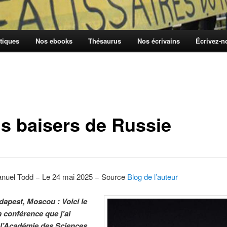
tiques
Nos ebooks
Thésaurus
Nos écrivains
Écrivez-
s baisers de Russie
uel Todd − Le 24 mai 2025 − Source
Blog de l’auteur
apest, Moscou : Voici le
a conférence que j’ai
l’Académie des Sciences