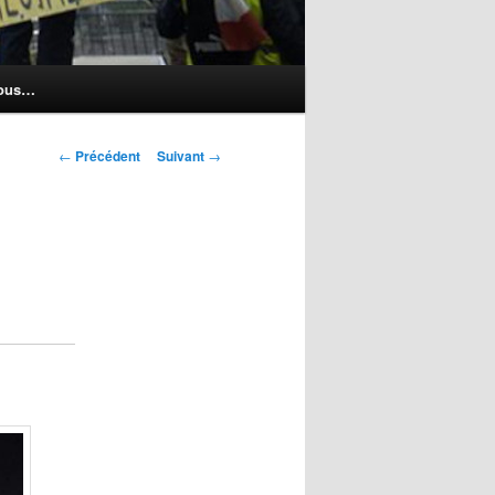
nous…
Navigation
←
Précédent
Suivant
→
des
articles