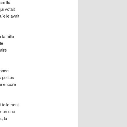
amille
ui votait
’elle avait
 famille
le
aire
monde
 petites
ue encore
 tellement
ommun une
, la