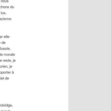
r nous
ochons du
 lus,
nazisme.
r elle-
e de
Russie,
te morale
e reste, je
rien, je
pporter à
iel de
ambridge,
 que la