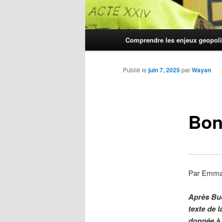
Menu
Comprendre les enjeux geopoli
principal
Publié le
juin 7, 2025
par
Wayan
Bon
Par Emman
Après Bud
texte de l
donnée à 