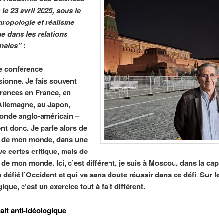
le 23 avril 2025, sous le
thropologie et réalisme
ue dans les relations
onales”
:
te conférence
ionne. Je fais souvent
rences en France, en
n Allemagne, au Japon,
onde anglo-américain –
nt donc. Je parle alors de
ur de mon monde, dans une
ve certes critique, mais de
r de mon monde. Ici, c’est différent, je suis à Moscou, dans la cap
 défié l’Occident et qui va sans doute réussir dans ce défi. Sur l
que, c’est un exercice tout à fait différent.
ait anti-idéologique