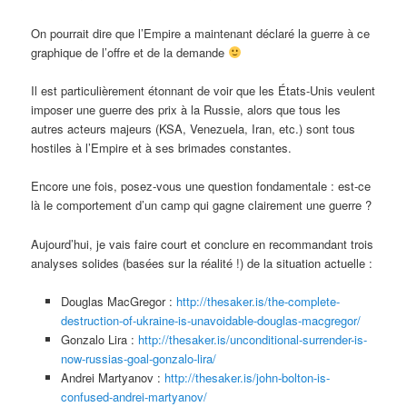
On pourrait dire que l’Empire a maintenant déclaré la guerre à ce
graphique de l’offre et de la demande
Il est particulièrement étonnant de voir que les États-Unis veulent
imposer une guerre des prix à la Russie, alors que tous les
autres acteurs majeurs (KSA, Venezuela, Iran, etc.) sont tous
hostiles à l’Empire et à ses brimades constantes.
Encore une fois, posez-vous une question fondamentale : est-ce
là le comportement d’un camp qui gagne clairement une guerre ?
Aujourd’hui, je vais faire court et conclure en recommandant trois
analyses solides (basées sur la réalité !) de la situation actuelle :
Douglas MacGregor :
http://thesaker.is/the-complete-
destruction-of-ukraine-is-unavoidable-douglas-macgregor/
Gonzalo Lira :
http://thesaker.is/unconditional-surrender-is-
now-russias-goal-gonzalo-lira/
Andrei Martyanov :
http://thesaker.is/john-bolton-is-
confused-andrei-martyanov/