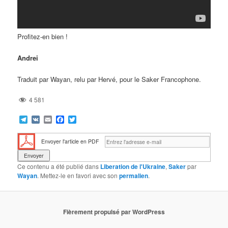
Profitez-en bien !
Andrei
Traduit par Wayan, relu par Hervé, pour le Saker Francophone.
4 581
Telegram
VK
Email
Facebook
Twitter
Envoyer l'article en PDF
Ce contenu a été publié dans
Liberation de l'Ukraine
,
Saker
par
Wayan
. Mettez-le en favori avec son
permalien
.
Fièrement propulsé par WordPress