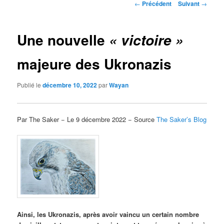
Navigation
←
Précédent
Suivant
→
des
articles
Une nouvelle
« victoire »
majeure des Ukronazis
Publié le
décembre 10, 2022
par
Wayan
Par The Saker − Le 9 décembre 2022 − Source
The Saker’s Blog
Ainsi, les Ukronazis, après avoir vaincu un certain nombre