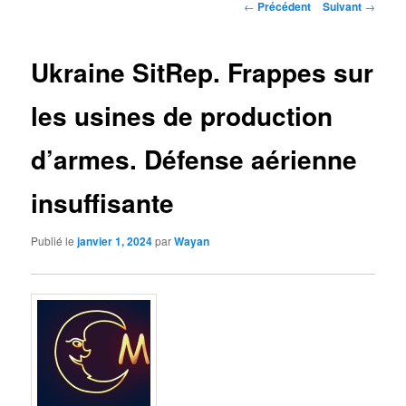
Navigation
←
Précédent
Suivant
→
des
articles
Ukraine SitRep. Frappes sur
les usines de production
d’armes. Défense aérienne
insuffisante
Publié le
janvier 1, 2024
par
Wayan