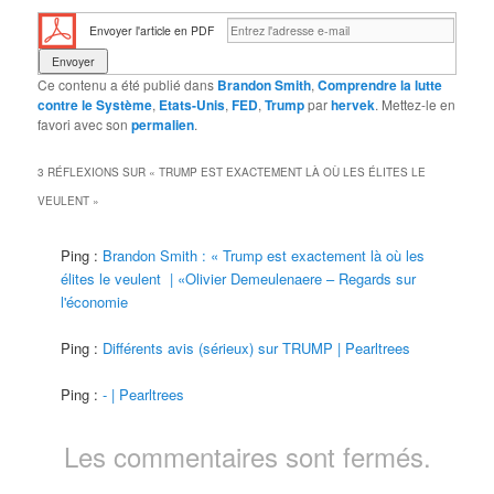
Envoyer l'article en PDF
Ce contenu a été publié dans
Brandon Smith
,
Comprendre la lutte
contre le Système
,
Etats-Unis
,
FED
,
Trump
par
hervek
. Mettez-le en
favori avec son
permalien
.
3 RÉFLEXIONS SUR «
TRUMP EST EXACTEMENT LÀ OÙ LES ÉLITES LE
VEULENT
»
Ping :
Brandon Smith : « Trump est exactement là où les
élites le veulent | «Olivier Demeulenaere – Regards sur
l'économie
Ping :
Différents avis (sérieux) sur TRUMP | Pearltrees
Ping :
- | Pearltrees
Les commentaires sont fermés.