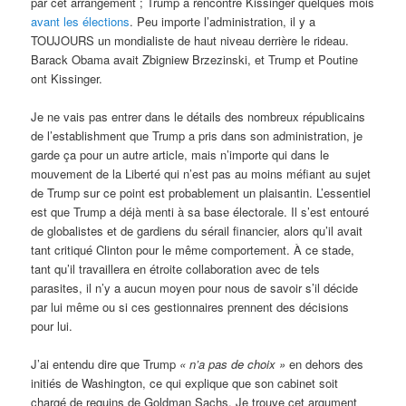
par cet arrangement ; Trump a rencontré Kissinger quelques mois
avant les élections
. Peu importe l’administration, il y a
TOUJOURS un mondialiste de haut niveau derrière le rideau.
Barack Obama avait Zbigniew Brzezinski, et Trump et Poutine
ont Kissinger.
Je ne vais pas entrer dans le détails des nombreux républicains
de l’establishment que Trump a pris dans son administration, je
garde ça pour un autre article, mais n’importe qui dans le
mouvement de la Liberté qui n’est pas au moins méfiant au sujet
de Trump sur ce point est probablement un plaisantin. L’essentiel
est que Trump a déjà menti à sa base électorale. Il s’est entouré
de globalistes et de gardiens du sérail financier, alors qu’il avait
tant critiqué Clinton pour le même comportement. À ce stade,
tant qu’il travaillera en étroite collaboration avec de tels
parasites, il n’y a aucun moyen pour nous de savoir s’il décide
par lui même ou si ces gestionnaires prennent des décisions
pour lui.
J’ai entendu dire que Trump
«
n’a pas de choix »
en dehors des
initiés de Washington, ce qui explique que son cabinet soit
chargé de requins de Goldman Sachs. Je trouve cet argument