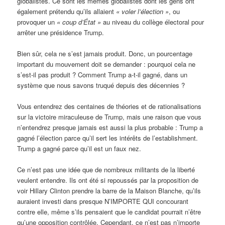
globalistes. Ce sont les mêmes globalistes dont les gens ont
également prétendu qu’ils allaient
« voler l’élection »
, ou
provoquer un
«
coup d’État »
au niveau du collège électoral pour
arrêter une présidence Trump.
Bien sûr, cela ne s’est jamais produit. Donc, un pourcentage
important du mouvement doit se demander : pourquoi cela ne
s’est-il pas produit ? Comment Trump a-t-il gagné, dans un
système que nous savons truqué depuis des décennies ?
Vous entendrez des centaines de théories et de rationalisations
sur la victoire miraculeuse de Trump, mais une raison que vous
n’entendrez presque jamais est aussi la plus probable : Trump a
gagné l’élection parce qu’il sert les intérêts de l’establishment.
Trump a gagné parce qu’il est un faux nez.
Ce n’est pas une idée que de nombreux militants de la liberté
veulent entendre. Ils ont été si repoussés par la proposition de
voir Hillary Clinton prendre la barre de la Maison Blanche, qu’ils
auraient investi dans presque N’IMPORTE QUI concourant
contre elle, même s’ils pensaient que le candidat pourrait n’être
qu’une opposition contrôlée. Cependant, ce n’est pas n’importe