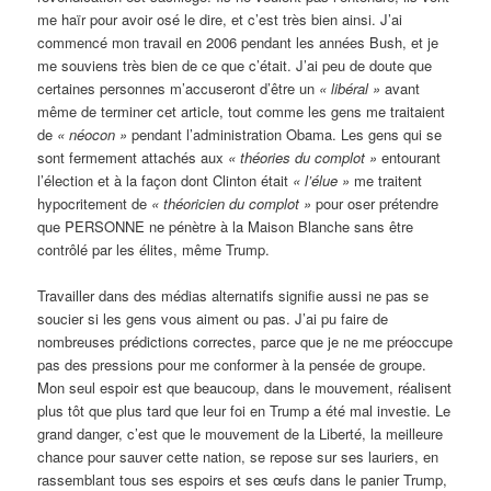
me haïr pour avoir osé le dire, et c’est très bien ainsi. J’ai
commencé mon travail en 2006 pendant les années Bush, et je
me souviens très bien de ce que c’était. J’ai peu de doute que
certaines personnes m’accuseront d’être un
«
libéral »
avant
même de terminer cet article, tout comme les gens me traitaient
de
«
néocon »
pendant l’administration Obama. Les gens qui se
sont fermement attachés aux
«
théories du complot »
entourant
l’élection et à la façon dont Clinton était
«
l’élue »
me traitent
hypocritement de
«
théoricien du complot »
pour oser prétendre
que PERSONNE ne pénètre à la Maison Blanche sans être
contrôlé par les élites, même Trump.
Travailler dans des médias alternatifs signifie aussi ne pas se
soucier si les gens vous aiment ou pas. J’ai pu faire de
nombreuses prédictions correctes, parce que je ne me préoccupe
pas des pressions pour me conformer à la pensée de groupe.
Mon seul espoir est que beaucoup, dans le mouvement, réalisent
plus tôt que plus tard que leur foi en Trump a été mal investie. Le
grand danger, c’est que le mouvement de la Liberté, la meilleure
chance pour sauver cette nation, se repose sur ses lauriers, en
rassemblant tous ses espoirs et ses œufs dans le panier Trump,