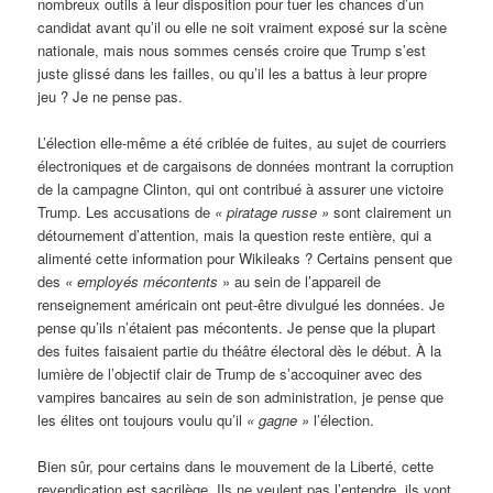
nombreux outils à leur disposition pour tuer les chances d’un
candidat avant qu’il ou elle ne soit vraiment exposé sur la scène
nationale, mais nous sommes censés croire que Trump s’est
juste glissé dans les failles, ou qu’il les a battus à leur propre
jeu ? Je ne pense pas.
L’élection elle-même a été criblée de fuites, au sujet de courriers
électroniques et de cargaisons de données montrant la corruption
de la campagne Clinton, qui ont contribué à assurer une victoire
Trump. Les accusations de
«
piratage russe »
sont clairement un
détournement d’attention, mais la question reste entière, qui a
alimenté cette information pour Wikileaks ? Certains pensent que
des
« employés mécontents
» au sein de l’appareil de
renseignement américain ont peut-être divulgué les données. Je
pense qu’ils n’étaient pas mécontents. Je pense que la plupart
des fuites faisaient partie du théâtre électoral dès le début. À la
lumière de l’objectif clair de Trump de s’accoquiner avec des
vampires bancaires au sein de son administration, je pense que
les élites ont toujours voulu qu’il
«
gagne »
l’élection.
Bien sûr, pour certains dans le mouvement de la Liberté, cette
revendication est sacrilège. Ils ne veulent pas l’entendre, ils vont