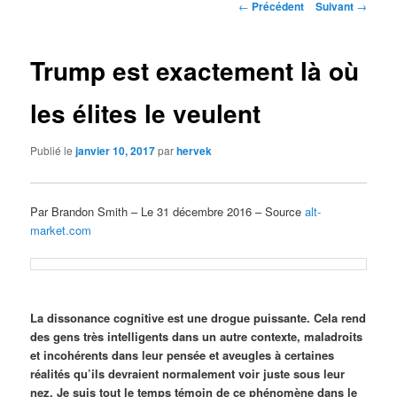
Navigation
←
Précédent
Suivant
→
des
articles
Trump est exactement là où
les élites le veulent
Publié le
janvier 10, 2017
par
hervek
Par Brandon Smith – Le 31 décembre 2016 – Source
alt-
market.com
La dissonance cognitive est une drogue puissante. Cela rend
des gens très intelligents dans un autre contexte, maladroits
et incohérents dans leur pensée et aveugles à certaines
réalités qu’ils devraient normalement voir juste sous leur
nez. Je suis tout le temps témoin de ce phénomène dans le