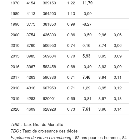
1970
4154
339150
1,22
11,79
1980
4113
364200
1,13
-0,99
1990
3773
381850
0,99
-8,27
2000
3754
436300
0,86
-0,50
2,96
0,06
2010
3760
506950
0,74
0,16
3,74
0,06
2015
3983
569604
0,70
5,93
3,95
0,09
2016
3967
583458
0,68
-0,40
3,93
0,09
2017
4263
596336
0,71
7,46
3,94
0,11
2018
4318
607950
0,71
1,29
3,95
0,12
2019
4283
620001
0,69
-0,81
3,97
0,13
2020
4609
628928
0,73
7,61
3,96
0,14
TBM
: Taux Brut de Mortalité
TDC
: Taux de croissance des décès
Espérance de vie au Luxembourg
: 82 ans pour les hommes, 84