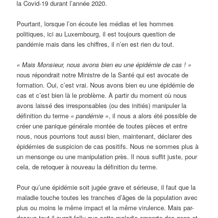
la Covid-19 durant l’année 2020.
Pourtant, lorsque l’on écoute les médias et les hommes
politiques, ici au Luxembourg, il est toujours question de
pandémie mais dans les chiffres, il n’en est rien du tout.
« Mais Monsieur, nous avons bien eu une épidémie de cas ! »
nous répondrait notre Ministre de la Santé qui est avocate de
formation. Oui, c’est vrai. Nous avons bien eu une épidémie de
cas et c’est bien là le problème. À partir du moment où nous
avons laissé des irresponsables (ou des initiés) manipuler la
définition du terme
« pandémie »
, il nous a alors été possible de
créer une panique générale montée de toutes pièces et entre
nous, nous pourrions tout aussi bien, maintenant, déclarer des
épidémies de suspicion de cas positifs. Nous ne sommes plus à
un mensonge ou une manipulation près. Il nous suffit juste, pour
cela, de retoquer à nouveau la définition du terme.
Pour qu’une épidémie soit jugée grave et sérieuse, il faut que la
maladie touche toutes les tranches d’âges de la population avec
plus ou moins le même impact et la même virulence. Mais par-
dessus tout il aurait fallu que cette maladie emporte des gens et