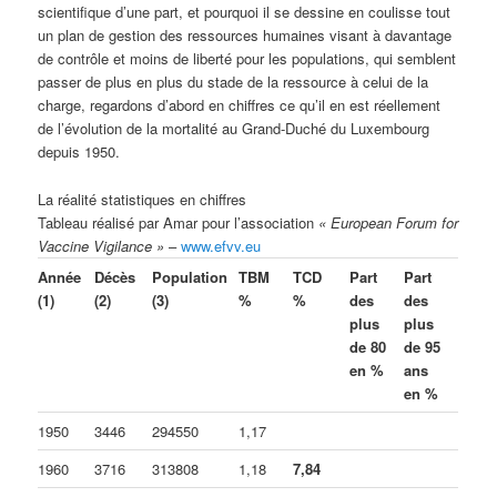
scientifique d’une part, et pourquoi il se dessine en coulisse tout
un plan de gestion des ressources humaines visant à davantage
de contrôle et moins de liberté pour les populations, qui semblent
passer de plus en plus du stade de la ressource à celui de la
charge, regardons d’abord en chiffres ce qu’il en est réellement
de l’évolution de la mortalité au Grand-Duché du Luxembourg
depuis 1950.
La réalité statistiques en chiffres
Tableau réalisé par Amar pour l’association
« European Forum for
Vaccine Vigilance »
–
www.efvv.eu
Année
Décès
Population
TBM
TCD
Part
Part
(1)
(2)
(3)
%
%
des
des
plus
plus
de 80
de 95
en %
ans
en %
1950
3446
294550
1,17
1960
3716
313808
1,18
7,84