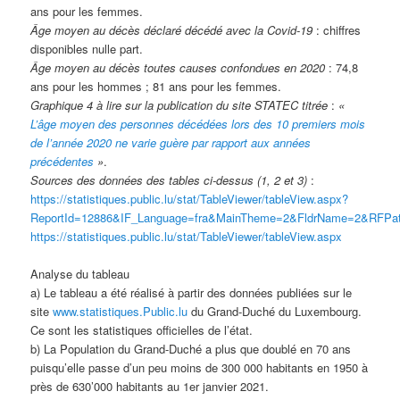
ans pour les femmes.
Âge moyen au décès déclaré décédé avec la Covid-19
: chiffres
disponibles nulle part.
Âge moyen au décès toutes causes confondues en 2020
: 74,8
ans pour les hommes ; 81 ans pour les femmes.
Graphique 4 à lire sur la publication du site STATEC titrée
:
«
L’âge moyen des personnes décédées lors des 10 premiers mois
de l’année 2020 ne varie guère par rapport aux années
précédentes
»
.
Sources des données des tables ci-dessus (1, 2 et 3)
:
https://statistiques.public.lu/stat/TableViewer/tableView.aspx?
ReportId=12886&IF_Language=fra&MainTheme=2&FldrName=2&RFPa
https://statistiques.public.lu/stat/TableViewer/tableView.aspx
Analyse du tableau
a) Le tableau a été réalisé à partir des données publiées sur le
site
www.statistiques.Public.lu
du Grand-Duché du Luxembourg.
Ce sont les statistiques officielles de l’état.
b) La Population du Grand-Duché a plus que doublé en 70 ans
puisqu’elle passe d’un peu moins de 300 000 habitants en 1950 à
près de 630’000 habitants au 1er janvier 2021.