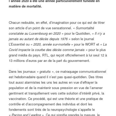
l’année 2020 a été une année particulièrement funeste en
matière de mortalité.
Chacun redouble, en effet, d’imagination pour ce qui est de titrer
son article d’un point de vue sensationnel.
« Surmortalité
constatée au Luxembourg en 2020 »
pour le Quotidien,
« Il n’y a
jamais eu autant de décès depuis 1976 »
selon le journal
L’Essentiel ou
« 2020, année sur-mortelle »
pour le WORT et
« La
Covid impacte la courbe des décès comme jamais »
pour le plus
grand média du pays, RTL, qui reçoit officiellement à lui seul 12 à
13 millions d’euros par an de la part du gouvernement.
Dans les journaux
« gratuits »
, ce matraquage communicationnel
est hebdomadaire quand il n’est pas quasi-quotidien. Des titres
tout aussi alarmistes les uns les autres en vue d’effrayer la
population et de la maintenir sous pression en vue de l’amener
gentiment et tranquillement vers cette solution d’intérêt privé, la
vaccination. Ce procédé, qui est une théorie et une pratique de
contrôle et d’accompagnement des individus et dont les
fondements sont tirés de la neuropsychologie s’appelle le
« Pacing and Leading »
. Ce qui signifie prendre la mesure, le