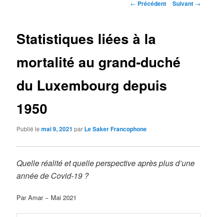
Navigation
←
Précédent
Suivant
→
des
articles
Statistiques liées à la
mortalité au grand-duché
du Luxembourg depuis
1950
Publié le
mai 9, 2021
par
Le Saker Francophone
Quelle réalité et quelle perspective après plus d’une
année de Covid-19 ?
Par Amar − Mai 2021