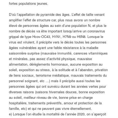
fortes populations jeunes.
D’où l’appellation de pyramide des âges. L’effet de taille venant
amplifier l’effet de structure car, plus nous avons un nombre
élevé de personnes âgées au sein d’une population N, et plus le
nombre de décès va être important lorsqu’arrive un coronavirus
grippal de type Hcov-OC43, H1N1, H7N9 ou H5N8. Lorsque le
virus est virulent, il précipite vers le décès toutes les personnes
âgées vulnérables ayant une faible résistance à la maladie
saisonnière surprise (mauvaise immunité, carences vitaminiques
et minérales, pas assez d’activité physique, mauvaise
alimentation, dérèglements hormonaux, aucune exposition au
soleil, exposition au stress, à la solitude et à l’abandon, privation
de liens sociaux, terrorisme médiatique, mauvais traitements du
personnel soignant, etc …) mais il précipite aussi toutes les
personnes âgées qui ont survécu durant les années vertes pour
diverses raisons (saisons hivernales douces, bonne exposition
au soleil, meilleur niveau de vie, bonne prise en charge
hospitalière, traitements préventifs, amour et protection de la
famille, etc) et qui ne peuvent pas vivre éternellement.
e) Lorsque l’on étudie la mortalité de l’année 2020, on s’aperçoit