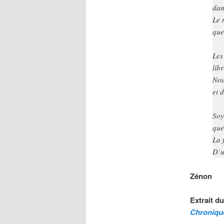
dan
Le 
que
Les
lib
Nou
et 
Soy
que
La 
D’u
Zénon
Extrait d
Chroniqu