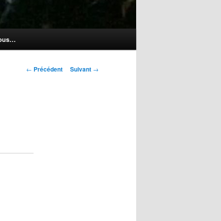
nous…
Navigation
←
Précédent
Suivant
→
des
articles