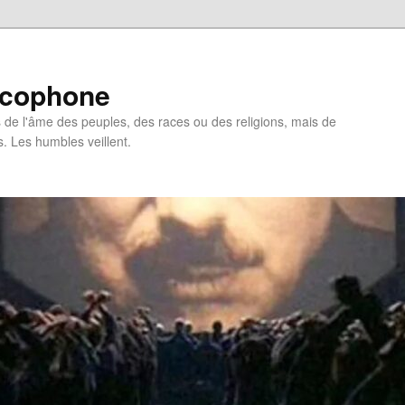
ncophone
de l'âme des peuples, des races ou des religions, mais de
s. Les humbles veillent.