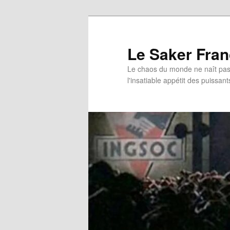
Aller
au
contenu
Le Saker Fra
principal
Le chaos du monde ne naît pas 
l'insatiable appétit des puissant