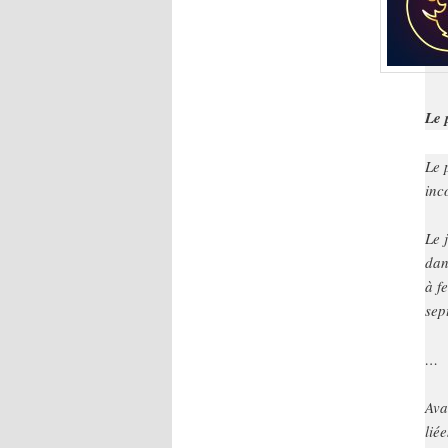
Le 
Le 
inc
Le 
dan
à f
sep
…
Ava
lié