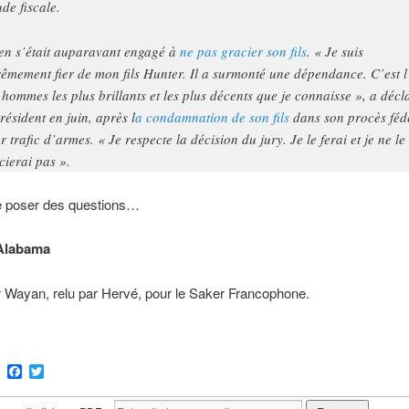
ude fiscale.
en s’était auparavant engagé à
ne pas gracier son fils
. « Je suis
rêmement fier de mon fils Hunter. Il a surmonté une dépendance. C’est l
 hommes les plus brillants et les plus décents que je connaisse », a décl
président en juin, après l
a condamnation de son fils
dans son procès féd
r trafic d’armes. « Je respecte la décision du jury. Je le ferai et je ne le
cierai pas ».
e poser des questions…
Alabama
r Wayan, relu par Hervé, pour le Saker Francophone.
ram
Email
Facebook
Twitter