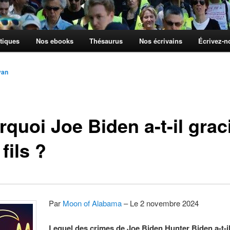
tiques
Nos ebooks
Thésaurus
Nos écrivains
Écrivez-
yan
quoi Joe Biden a-t-il grac
fils ?
Par
Moon of Alabama
– Le 2 novembre 2024
Lequel des crimes de Joe Biden Hunter Biden a-t-