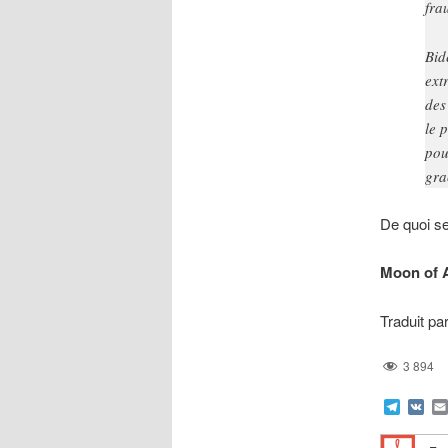
fra
Bid
ext
des
le 
pou
gra
De quoi s
Moon of 
Traduit pa
3 894
Teleg
VK