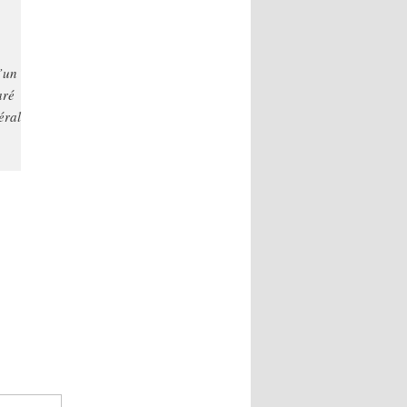
’un
aré
éral