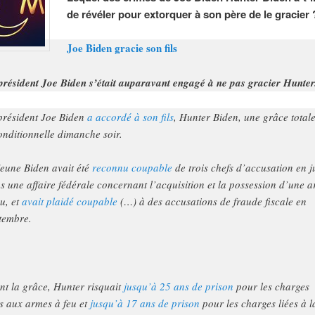
de révéler pour extorquer à son père de le gracier 
Joe Biden gracie son fils
président Joe Biden s’était auparavant engagé à ne pas gracier Hunter
président Joe Biden
a accordé à son fils
, Hunter Biden, une grâce totale
onditionnelle dimanche soir.
jeune Biden avait été
reconnu coupable
de trois chefs d’accusation en j
s une affaire fédérale concernant l’acquisition et la possession d’une 
eu, et
avait plaidé coupable
(…) à des accusations de fraude fiscale en
tembre.
nt la grâce, Hunter risquait
jusqu’à 25 ans de prison
pour les charges
es aux armes à feu et
jusqu’à 17 ans de prison
pour les charges liées à l