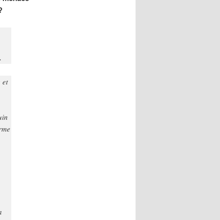
?
.
 et
uin
arme
a