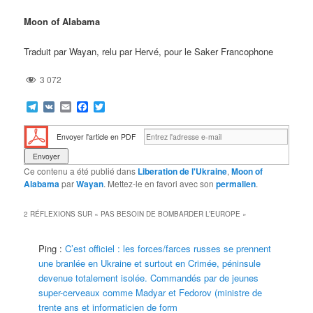
Moon of Alabama
Traduit par Wayan, relu par Hervé, pour le Saker Francophone
3 072
Telegram
VK
Email
Facebook
Twitter
Envoyer l'article en PDF
Ce contenu a été publié dans
Liberation de l'Ukraine
,
Moon of
Alabama
par
Wayan
. Mettez-le en favori avec son
permalien
.
2 RÉFLEXIONS SUR «
PAS BESOIN DE BOMBARDER L’EUROPE
»
Ping :
C’est officiel : les forces/farces russes se prennent
une branlée en Ukraine et surtout en Crimée, péninsule
devenue totalement isolée. Commandés par de jeunes
super-cerveaux comme Madyar et Fedorov (ministre de
trente ans et informaticien de form