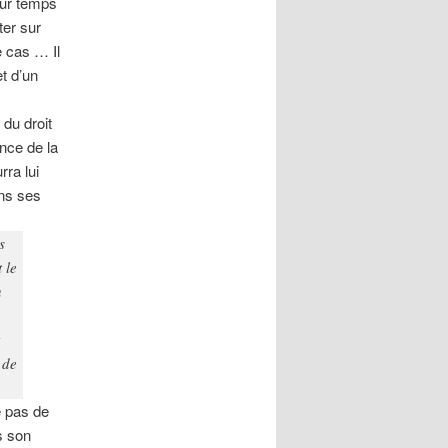
eur temps
ter sur
e cas … Il
et d’un
 du droit
nce de la
rra lui
ns ses
s
 le
n
 de
e pas de
s son