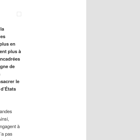
la
les
plus en
ent plus à
encadrées
agne de
s
nsacrer le
 d’États
randes
insi,
engagent à
n’a pas