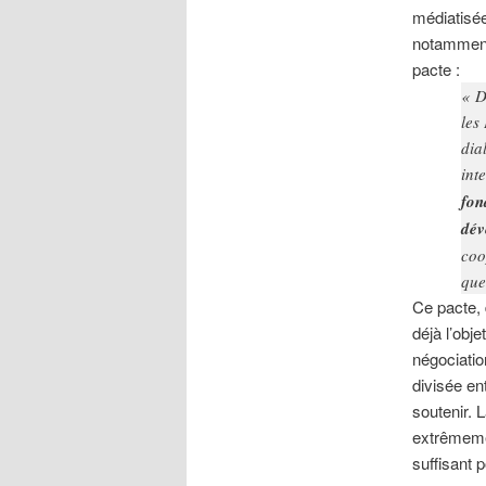
médiatisée
notamment 
pacte :
«
D
les
dia
int
fon
dév
coo
que
Ce pacte, 
déjà l’obj
négociatio
divisée en
soutenir. 
extrêmemen
suffisant 