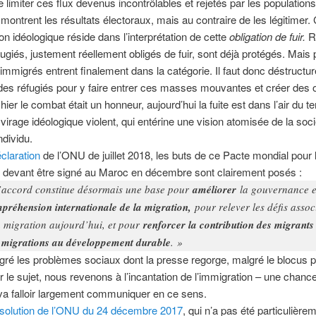
e limiter ces flux devenus incontrôlables et rejetés par les populations
ontrent les résultats électoraux, mais au contraire de les légitimer. 
on idéologique réside dans l’interprétation de cette
obligation de fuir.
R
fugiés, justement réellement obligés de fuir, sont déjà protégés. Mais
mmigrés entrent finalement dans la catégorie. Il faut donc déstructur
des réfugiés pour y faire entrer ces masses mouvantes et créer des o
i hier le combat était un honneur, aujourd’hui la fuite est dans l’air du t
 virage idéologique violent, qui entérine une vision atomisée de la soci
individu.
claration
de l’ONU de juillet 2018, les buts de ce Pacte mondial pour 
 devant être signé au Maroc en décembre sont clairement posés :
’accord constitue désormais une base pour
améliorer
la gouvernance e
préhension internationale de la migration,
pour relever les défis assoc
a migration aujourd’hui, et pour
renforcer la contribution des migrants 
 migrations au développement durable
. »
ré les problèmes sociaux dont la presse regorge, malgré le blocus po
 le sujet, nous revenons à l’incantation de l’immigration – une chanc
l va falloir largement communiquer en ce sens.
solution de l’ONU du 24 décembre 2017
, qui n’a pas été particulière