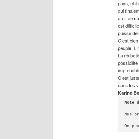
pays, et il
qui finale
droit de ch
est diffic
puisse déc
C’est bien 
peuple. L’
La réducti
possibilit
improbable
C’est just
dans les v
Karine B
Note 
Nus p
On pe