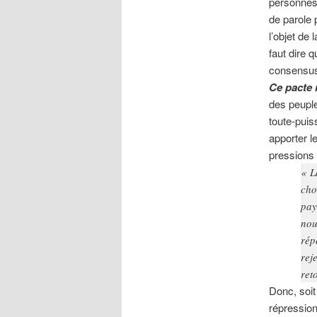
personnes 
de parole p
l’objet de 
faut dire 
consensu
Ce pacte 
des peuple
toute-puiss
apporter l
pressions 
« L
cho
pay
nou
rép
rej
ret
Donc, soit
répression