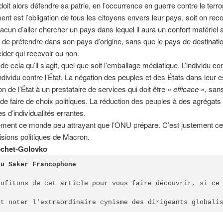
 doit alors défendre sa patrie, en l’occurrence en guerre contre le terr
ment est l’obligation de tous les citoyens envers leur pays, soit on reco
acun d’aller chercher un pays dans lequel il aura un confort matériel au
ile de prétendre dans son pays d’origine, sans que le pays de destinati
ider qui recevoir ou non.
de cela qu’il s’agit, quel que soit l’emballage médiatique. L’individu con
individu contre l’État. La négation des peuples et des États dans leur 
on de l’État à un prestataire de services qui doit être
«
efficace »
, sans
é de faire de choix politiques. La réduction des peuples à des agrégats
s d’individualités errantes.
ement ce monde peu attrayant que l’ONU prépare. C’est justement ce 
isions politiques de Macron.
echet-Golovko
du Saker Francophone
rofitons de cet article pour vous faire découvrir, si ce 
ut noter l'extraordinaire cynisme des dirigeants globali