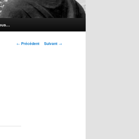
nous…
Navigation
←
Précédent
Suivant
→
des
articles