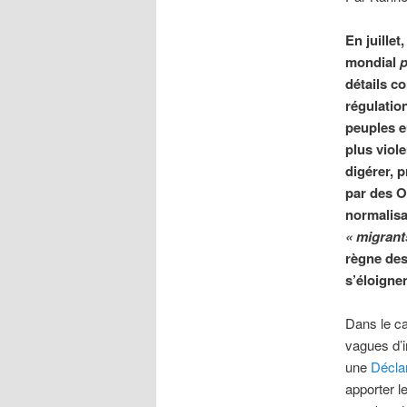
En juillet
mondial
détails co
régulatio
peuples e
plus viol
digérer, 
par des O
normalisa
«
migrant
règne des 
s’éloignen
Dans le ca
vagues d’i
une
Décla
apporter l