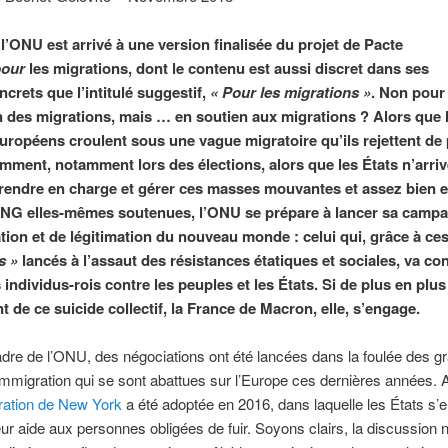
, l’ONU est arrivé à une version finalisée du projet de Pacte
pour
les migrations, dont le contenu est aussi discret dans ses
ncrets que l’intitulé suggestif,
«
Pour les migrations »
. Non pour 
n des migrations, mais … en soutien aux migrations ? Alors que 
uropéens croulent sous une vague migratoire qu’ils rejettent de 
emment, notamment lors des élections, alors que les États n’arriv
prendre en charge et gérer ces masses mouvantes et assez bien 
NG elles-mêmes soutenues, l’ONU se prépare à lancer sa camp
tion et de légitimation du nouveau monde : celui qui, grâce à ce
s »
lancés à l’assaut des résistances étatiques et sociales, va co
individus-rois contre les peuples et les États. Si de plus en plus
t de ce suicide collectif, la France de Macron, elle, s’engage.
dre de l’ONU, des négociations ont été lancées dans la foulée des g
mmigration qui se sont abattues sur l’Europe ces dernières années. A
ration de New York
a été adoptée en 2016, dans laquelle les États s’
eur aide aux personnes obligées de fuir. Soyons clairs, la discussion 