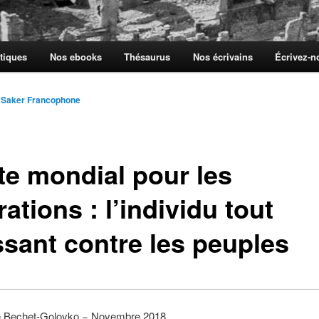
tiques
Nos ebooks
Thésaurus
Nos écrivains
Écrivez-
 Saker Francophone
te mondial pour les
ations : l’individu tout
ssant contre les peuples
e Bechet-Golovko − Novembre 2018