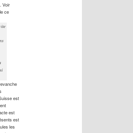
. Voir
de ce
vite
ns
a
si
 revanche
s
 Suisse est
ment
acte est
résents est
ules les