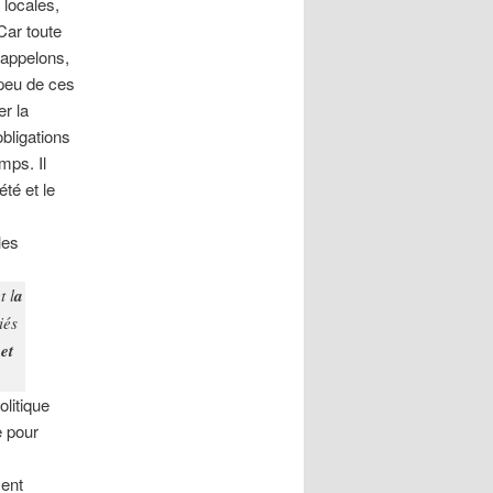
 locales,
Car toute
appelons,
 peu de ces
er la
bligations
emps. Il
été et le
les
t l
a
iés
et
litique
e pour
ment