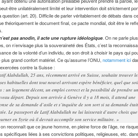
ayant obtenu une autorisation préalable peuvent prendre la parole, l
eut-être unilatéralement limité et leur intervention doit strictement por
la question (art. 20). Difficile de parler véritablement de débats dans c
que théoriquement le document final, ce pacte mondial, doit être le refl
s.
n’est pas anodin, il acte une rupture idéologique
. On ne parle plus
s, on n’envisage plus la souveraineté des États, c’est la reconnaissa
ance de la volonté d’un individu, de son droit à choisir le pays qui pou
e plus grand confort matériel. Ce qu’assume l’ONU,
notamment ici
da
exercées contre la Suisse :
atif Alabdullah, 25 ans, récemment arrivé en Suisse, souhaite trouver le
ses habituelles dont tout nouvel arrivant espère bénéficier, quel que soit
s : un logement décent, un emploi correct et la possibilité de prendre u
veau départ. Depuis son arrivée à Genève il y a 18 mois, il attend une
onse de sa demande d’asile et s’inquiète de son sort si sa demande était
etée. Le passeport de Latif Alabdullah ne lui laisserait d’autre choix que
ourner en Syrie où il devrait accomplir son service militaire. »
 on reconnaît que ce jeune homme, en pleine force de l’âge, ne risqu
s spécifiques liées à ses convictions politiques, religieuses, etc. dan