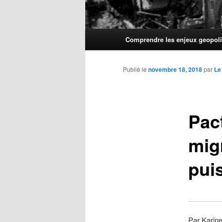
Menu
Comprendre les enjeux geopoli
principal
Publié le
novembre 18, 2018
par
Le
Pac
migr
pui
Par Karin