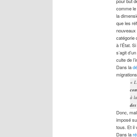
pour but d
comme le m
la dimensi
que les ré
nouveaux i
catégorie 
à l’État. S
s’agit d’un
culte de l’
Dans la
dé
migrations
«
L
com
à l
des
Donc, malg
imposé sur
tous. Et i
Dans la
ré