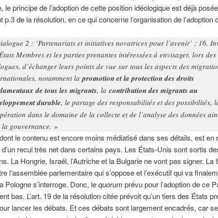
, le principe de l’adoption de cette position idéologique est déjà posée
p.3 de la résolution, en ce qui concerne l’organisation de l’adoption 
ialogue 2 : ‘Partenariats et initiatives novatrices pour l’avenir’ ; 16. In
 États Membres et les parties prenantes intéressées à envisager, lors des
logues, d’échanger leurs points de vue sur tous les aspects des migratio
ernationales, notamment la
promotion et la protection des droits
damentaux de tous les migrants
, la
contribution des migrants au
eloppement durable
, le partage des responsabilités et des possibilités, l
pération dans le domaine de la collecte et de l’analyse des données ain
 la gouvernance. »
dont le contenu est encore moins médiatisé dans ses détails, est en
et d’un recul très net dans certains pays. Les États-Unis sont sortis de
ns. La Hongrie, Israël, l’Autriche et la Bulgarie ne vont pas signer. La
tre l’assemblée parlementaire qui s’oppose et l’exécutif qui va finale
La Pologne s’interroge. Donc, le
quorum
prévu pour l’adoption de ce P
t bas. L’art. 19 de la résolution citée prévoit qu’un tiers des États p
pour lancer les débats. Et ces débats sont largement encadrés, car se