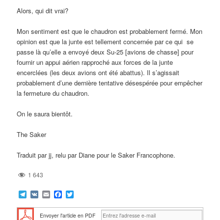
Alors, qui dit vrai?
Mon sentiment est que le chaudron est probablement fermé. Mon
opinion est que la junte est tellement concernée par ce qui se
passe là qu’elle a envoyé deux Su-25 [avions de chasse] pour
fournir un appui aérien rapproché aux forces de la junte
encerclées (les deux avions ont été abattus). Il s’agissait
probablement d’une dernière tentative désespérée pour empêcher
la fermeture du chaudron.
On le saura bientôt.
The Saker
Traduit par jj, relu par Diane pour le Saker Francophone.
1 643
Telegram
VK
Email
Facebook
Twitter
Envoyer l'article en PDF