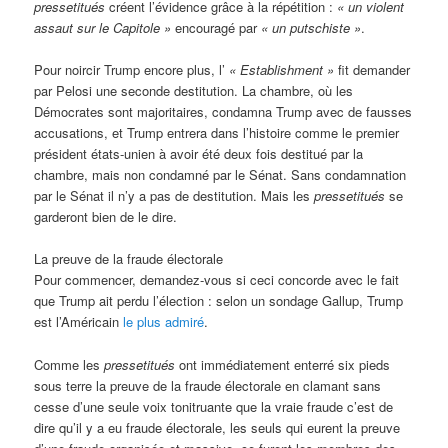
pressetitués
créent l’évidence grâce à la répétition :
« un violent
assaut sur le Capitole »
encouragé par
« un putschiste »
.
Pour noircir Trump encore plus, l’
« Establishment »
fit demander
par Pelosi une seconde destitution. La chambre, où les
Démocrates sont majoritaires, condamna Trump avec de fausses
accusations, et Trump entrera dans l’histoire comme le premier
président états-unien à avoir été deux fois destitué par la
chambre, mais non condamné par le Sénat. Sans condamnation
par le Sénat il n’y a pas de destitution. Mais les
pressetitués
se
garderont bien de le dire.
La preuve de la fraude électorale
Pour commencer, demandez-vous si ceci concorde avec le fait
que Trump ait perdu l’élection : selon un sondage Gallup, Trump
est l’Américain
le plus admiré
.
Comme les
pressetitués
ont immédiatement enterré six pieds
sous terre la preuve de la fraude électorale en clamant sans
cesse d’une seule voix tonitruante que la vraie fraude c’est de
dire qu’il y a eu fraude électorale, les seuls qui eurent la preuve