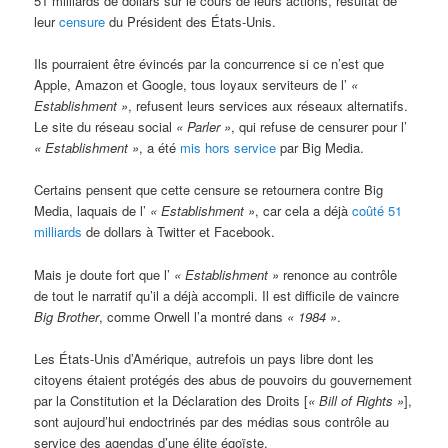
51 milliards de dollars sur le cours de leurs actions, résultat de
leur
censure
du Président des États-Unis.
Ils pourraient être évincés par la concurrence si ce n’est que
Apple, Amazon et Google, tous loyaux serviteurs de l’
«
Establishment »
, refusent leurs services aux réseaux alternatifs.
Le site du réseau social
« Parler »
, qui refuse de censurer pour l’
« Establishment »
, a été
mis hors service
par Big Media.
Certains pensent que cette censure se retournera contre Big
Media, laquais de l’
« Establishment »
, car cela a déjà
coûté 51
milliards
de dollars à Twitter et Facebook.
Mais je doute fort que l’
« Establishment »
renonce au contrôle
de tout le narratif qu’il a déjà accompli. Il est difficile de vaincre
Big Brother
, comme Orwell l’a montré dans
« 1984 »
.
Les États-Unis d’Amérique, autrefois un pays libre dont les
citoyens étaient protégés des abus de pouvoirs du gouvernement
par la Constitution et la Déclaration des Droits [
« Bill of Rights »
],
sont aujourd’hui endoctrinés par des médias sous contrôle au
service des agendas d’une élite égoïste.