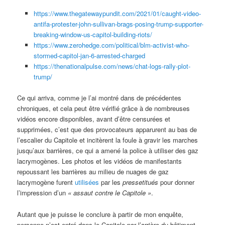
https://www.thegatewaypundit.com/2021/01/caught-video-
antifa-protester-john-sullivan-brags-posing-trump-supporter-
breaking-window-us-capitol-building-riots/
https://www.zerohedge.com/political/blm-activist-who-
stormed-capitol-jan-6-arrested-charged
https://thenationalpulse.com/news/chat-logs-rally-plot-
trump/
Ce qui arriva, comme je l’ai montré dans de précédentes
chroniques, et cela peut être vérifié grâce à de nombreuses
vidéos encore disponibles, avant d’être censurées et
supprimées, c’est que des provocateurs apparurent au bas de
l’escalier du Capitole et incitèrent la foule à gravir les marches
jusqu’aux barrières, ce qui a amené la police à utiliser des gaz
lacrymogènes. Les photos et les vidéos de manifestants
repoussant les barrières au milieu de nuages de gaz
lacrymogène furent
utilisées
par les
pressetitués
pour donner
l’impression d’un
« assaut contre le Capitole »
.
Autant que je puisse le conclure à partir de mon enquête,
personne n’est entré dans le Capitole par l’arrière du bâtiment.