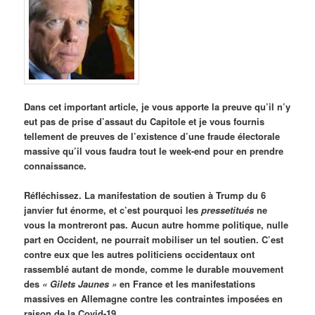
Dans cet important article, je vous apporte la preuve qu’il n’y
eut pas de prise d’assaut du Capitole et je vous fournis
tellement de preuves de l’existence d’une fraude électorale
massive qu’il vous faudra tout le week-end pour en prendre
connaissance.
Réfléchissez. La manifestation de soutien à Trump du 6
janvier fut énorme, et c’est pourquoi les
pressetitués
ne
vous la montreront pas. Aucun autre homme politique, nulle
part en Occident, ne pourrait mobiliser un tel soutien. C’est
contre eux que les autres politiciens occidentaux ont
rassemblé autant de monde, comme le durable mouvement
des
« Gilets Jaunes »
en France et les manifestations
massives en Allemagne contre les contraintes imposées en
raison de la Covid-19.