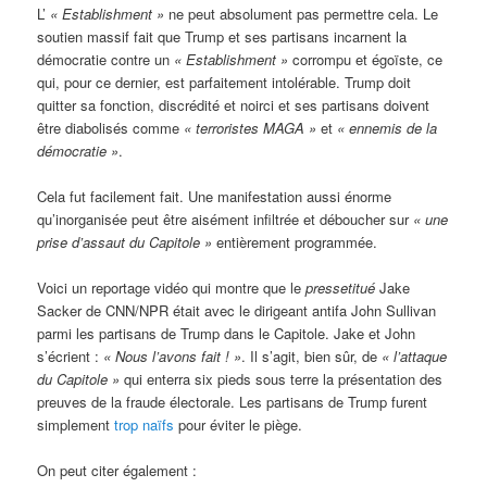
L’
« Establishment »
ne peut absolument pas permettre cela. Le
soutien massif fait que Trump et ses partisans incarnent la
démocratie contre un
« Establishment »
corrompu et égoïste, ce
qui, pour ce dernier, est parfaitement intolérable. Trump doit
quitter sa fonction, discrédité et noirci et ses partisans doivent
être diabolisés comme
« terroristes MAGA »
et
« ennemis de la
démocratie »
.
Cela fut facilement fait. Une manifestation aussi énorme
qu’inorganisée peut être aisément infiltrée et déboucher sur
« une
prise d’assaut du Capitole »
entièrement programmée.
Voici un reportage vidéo qui montre que le
pressetitué
Jake
Sacker de CNN/NPR était avec le dirigeant antifa John Sullivan
parmi les partisans de Trump dans le Capitole. Jake et John
s’écrient :
« Nous l’avons fait ! »
. Il s’agit, bien sûr, de
« l’attaque
du Capitole »
qui enterra six pieds sous terre la présentation des
preuves de la fraude électorale. Les partisans de Trump furent
simplement
trop naïfs
pour éviter le piège.
On peut citer également :