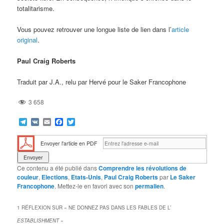
totalitarisme.
Vous pouvez retrouver une longue liste de lien dans l’
article
original
.
Paul Craig Roberts
Traduit par J.A., relu par Hervé pour le Saker Francophone
3 658
Telegram
VK
Email
Facebook
Twitter
Envoyer l'article en PDF
Ce contenu a été publié dans
Comprendre les révolutions de
couleur
,
Elections
,
Etats-Unis
,
Paul Craig Roberts
par
Le Saker
Francophone
. Mettez-le en favori avec son
permalien
.
1 RÉFLEXION SUR «
NE DONNEZ PAS DANS LES FABLES DE L’
ESTABLISHMENT
»