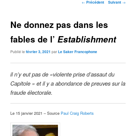
Navigation
←
Précédent
Suivant
→
des
articles
Ne donnez pas dans les
fables de l’
Establishment
Publié le
février 3, 2021
par
Le Saker Francophone
il n’y eut pas de «violente prise d’assaut du
Capitole » et il y a abondance de preuves sur la
fraude électorale.
Le 15 janvier 2021 – Source
Paul Craig Roberts