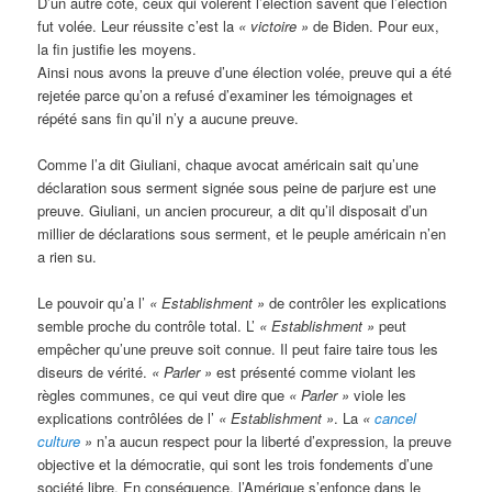
D’un autre côté, ceux qui volèrent l’élection savent que l’élection
fut volée. Leur réussite c’est la
« victoire »
de Biden. Pour eux,
la fin justifie les moyens.
Ainsi nous avons la preuve d’une élection volée, preuve qui a été
rejetée parce qu’on a refusé d’examiner les témoignages et
répété sans fin qu’il n’y a aucune preuve.
Comme l’a dit Giuliani, chaque avocat américain sait qu’une
déclaration sous serment signée sous peine de parjure est une
preuve. Giuliani, un ancien procureur, a dit qu’il disposait d’un
millier de déclarations sous serment, et le peuple américain n’en
a rien su.
Le pouvoir qu’a l’
« Establishment »
de contrôler les explications
semble proche du contrôle total. L’
« Establishment »
peut
empêcher qu’une preuve soit connue. Il peut faire taire tous les
diseurs de vérité.
« Parler »
est présenté comme violant les
règles communes, ce qui veut dire que
« Parler »
viole les
explications contrôlées de l’
« Establishment »
. La
«
cancel
culture
»
n’a aucun respect pour la liberté d’expression, la preuve
objective et la démocratie, qui sont les trois fondements d’une
société libre. En conséquence, l’Amérique s’enfonce dans le