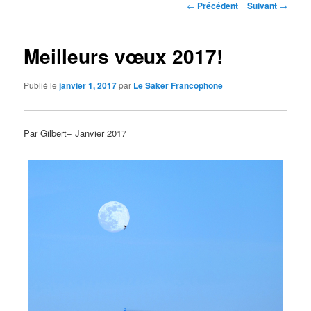
Navigation
←
Précédent
Suivant
→
des
articles
Meilleurs vœux 2017!
Publié le
janvier 1, 2017
par
Le Saker Francophone
Par Gilbert− Janvier 2017