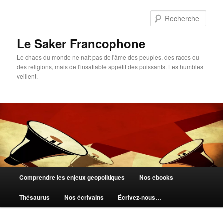
Aller
au
Rech
contenu
principal
Le Saker Francophone
Le chaos du monde ne naît pas de l'âme des peuples, des races ou
des religions, mais de l'insatiable appétit des puissants. Les humbles
veillent.
Menu
Comprendre les enjeux geopolitiques
Nos ebooks
principal
Thésaurus
Nos écrivains
Écrivez-nous…