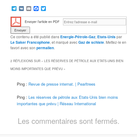
Telegram
VK
Email
Facebook
Twitter
Envoyer l'article en PDF
Ce contenu a été publié dans
Energie-Pétrole-Gaz
,
Etats-Unis
par
Le Saker Francophone
, et marqué avec
Gaz de schiste
. Mettez-le en
favori avec son
permalien
.
2 RÉFLEXIONS SUR «
LES RÉSERVES DE PÉTROLE AUX ETATS-UNIS BIEN
MOINS IMPORTANTES QUE PRÉVU
»
Ping :
Revue de presse internat. | Pearltrees
Ping :
Les réserves de pétrole aux Etats-Unis bien moins
importantes que prévu | Réseau International
Les commentaires sont fermés.